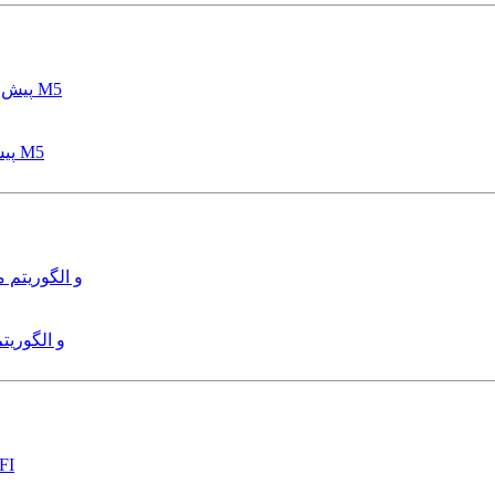
پیش بینی عمق آبشستگی پایه پل با استفاده از مدل درختی قواعد M5
هدایت و کنترل ربات زیرآب