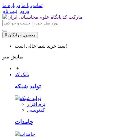
تماس با ما
درباره ما
ورود
ثبت نام
0 محصول - رایگان
سبد خرید شما خالی است!
نمایش منو
+
بانک کد
تولید شبکه
نرم افزار
کدنویسی
جامدات