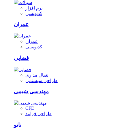
نرم افزار
کدنویسی
عمران
عمران
کدنویسی
فضایی
انتقال مداری
طراحی سیستمی
مهندسی شیمی
CFD
طراحی فرآیند
نانو