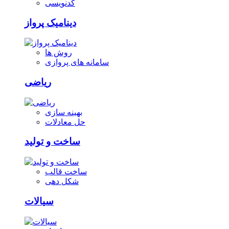
کدنویسی
دینامیک پرواز
روش ها
سامانه های پروازی
ریاضی
بهینه سازی
حل معادلات
ساخت و تولید
ساخت قالب
شکل دهی
سیالات