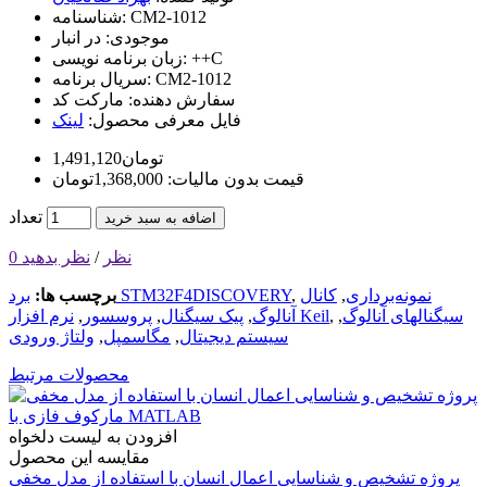
CM2-1012
شناسنامه:
موجودی:
در انبار
++C
زبان برنامه نویسی:
CM2-1012
سریال برنامه:
سفارش دهنده:
مارکت کد
فایل معرفی محصول:
لینک
1,491,120تومان
قیمت بدون مالیات: 1,368,000تومان
تعداد
اضافه به سبد خرید
0 نظر
/
نظر بدهید
نمونه‌برداری
,
کانال
,
برد STM32F4DISCOVERY
برچسب ها:
سیگنالهای آنالوگ
,
,
نرم افزار Keil
آنالوگ
,
پیک سیگنال
,
پروسسور
,
سیستم دیجیتال
,
مگاسمپل
,
ولتاژ ورودی
محصولات مرتبط
افزودن به لیست دلخواه
مقایسه این محصول
پروژه تشخیص و شناسایی اعمال انسان با استفاده از مدل مخفی