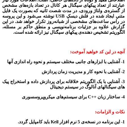
عبارتند از تعداد پیک­های سیگنال هر کانال در تعداد بازه‌­های مشخص
از گستره‌­ی ولتاژ ورودی، در مدت شصت ثانیه که بصورت یک فایل
متنیِ ایجاد شده در فلش دیسکِ
USB
نوشته می­‌شود و این پروسه
در راس ساعت‌­های مشخصی از شبانه­‌روز تکرار خواهد شد. در این
گزارش علاوه بر جزئیات برنامه­‌نویسی و منطق حاکم بر مسئله،
الگوریتم تشخیص دهنده­‌ی پیک­های سیگنال نیز ارائه شده است.
آنچه در این کد خواهید آموخت:
1- آشنایی با ابزارهای جانبی مختلف سیستم و نحوه راه اندازی آنها
2- آشنایی با نحوه کار و مدیریت زمان پردازش
3- آشنایی با یک الگوریتم خلاقانه برای پردازش داده و استخراج پیک
های سیگنالهای آنالوگ در سیستم دیجیتال
4- ساختار زبان
++C
برای سیستم‌های میکروپروسسوری
نکات و الزامات:
1-
این
برنامه در
نسخه‌ی 5 نرم افزار
Keil
باید کامپایل گردد.