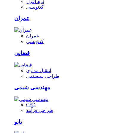
نرم افزار
کدنویسی
عمران
عمران
کدنویسی
فضایی
انتقال مداری
طراحی سیستمی
مهندسی شیمی
CFD
طراحی فرآیند
نانو