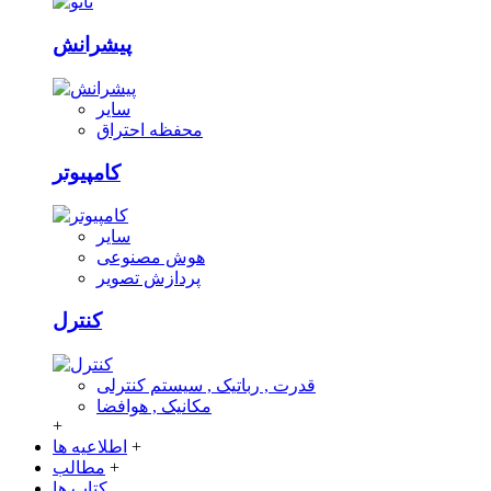
پیشرانش
سایر
محفظه احتراق
کامپیوتر
سایر
هوش مصنوعی
پردازش تصویر
کنترل
قدرت , رباتیک , سیستم کنترلی
مکانیک , هوافضا
+
+
اطلاعیه ها
+
مطالب
کتاب ها