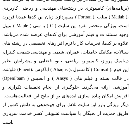
(برنامه‌های) کامپیوتری در رشته‌های مهندسی و ریاضی کاربردی
می‌پردازد. زبان این کدها عمدتا فرترن ( Fortran )، متلب ( Matlab )،
میپل ( Maple ) یا سی ( C ) است. ویژگی منحصر بفرد این سایت
وجود مستندات و فیلم آموزشی برای کدهای عرضه شده می‌باشد.
علاوه بر کدها، تجربیات کار با نرم افزارهای تخصصی در رشته های
سیالات، مکانیک جامدات، عمران، شیمی و مهندسی شیمی، کنترل،
دینامیک پرواز، کامپیوتر، ریاضی، نانو، فضایی و پیشرانش نظیر
فلوئنت (Fluent)، اباکوس ( Abaqus )، کامسول ( Comsol )، اپن فوم
(OpenFoam ) و انسیس ( Ansys ) در قالب بسته‌ و فیلم های
آموزشی ارائه می‌گردد. جلوگیری از انجام تحقیقات تکراری و
افزایش امکان پیاده سازی ایده‌های نو از نتایج این فعالیت‌هاست.
دیگر ویژگی بارز این سایت تلاش برای جهت‌دهی به دانش کشور از
طریق حمایت از نخبگان با سیاست تشویقی کسر خدمت سربازی
است.