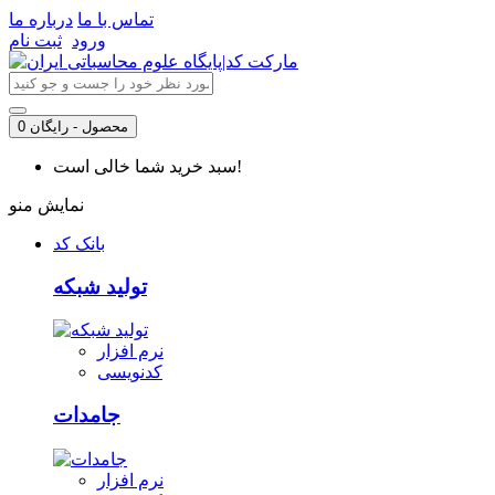
تماس با ما
درباره ما
ورود
ثبت نام
0 محصول - رایگان
سبد خرید شما خالی است!
نمایش منو
بانک کد
تولید شبکه
نرم افزار
کدنویسی
جامدات
نرم افزار