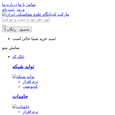
تماس با ما
درباره ما
ورود
ثبت نام
0 محصول - رایگان
سبد خرید شما خالی است!
نمایش منو
بانک کد
تولید شبکه
نرم افزار
کدنویسی
جامدات
نرم افزار