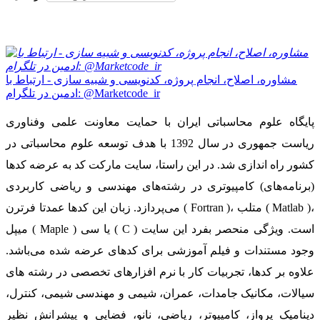
مشاوره، اصلاح، انجام پروژه، کدنویسی و شبیه سازی - ارتباط با
ادمین در تلگرام: @Marketcode_ir
پایگاه علوم محاسباتی ایران با حمایت معاونت علمی وفناوری
ریاست جمهوری در سال 1392 با هدف توسعه علوم محاسباتی در
کشور راه اندازی شد. در این راستا، سایت مارکت کد به عرضه کدها
(برنامه‌های) کامپیوتری در رشته‌های مهندسی و ریاضی کاربردی
می‌پردازد. زبان این کدها عمدتا فرترن ( Fortran )، متلب ( Matlab )،
میپل ( Maple ) یا سی ( C ) است. ویژگی منحصر بفرد این سایت
وجود مستندات و فیلم آموزشی برای کدهای عرضه شده می‌باشد.
علاوه بر کدها، تجربیات کار با نرم افزارهای تخصصی در رشته های
سیالات، مکانیک جامدات، عمران، شیمی و مهندسی شیمی، کنترل،
دینامیک پرواز، کامپیوتر، ریاضی، نانو، فضایی و پیشرانش نظیر