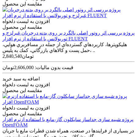
مقایسه این محصول
افزودن به لیست دلخواه
مقایسه این محصول
پروژه بررسی اثر روتور اصلی بالگرد بر روی بدنه درجریان غیرلزج و
توربولانس با استقاده از نرم افزار FLUENT
هليکوپترها، کاربردهاي گسترده‌اي از جمله در مسافربري هوایي،
حمل پست و كالاهاي بازرگاني، كمك به پليس، ..
2,840,540تومان
قیمت بدون مالیات: 2,606,000تومان
اضافه به سبد خرید
افزودن به لیست دلخواه
مقایسه این محصول
افزودن به لیست دلخواه
مقایسه این محصول
پروژه شبیه سازی جداساز سایکلون گاز-مایع با استفاده ازنرم افزار
OpenFOAM
در بسیاری از فرایندها در صنعت، همراه شدن قطرات مایع با جریان
گاز مشکلاتی چون خوردگی تجهیزات پایین دس..