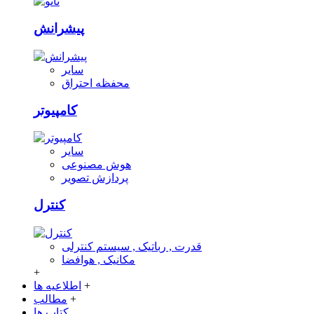
پیشرانش
سایر
محفظه احتراق
کامپیوتر
سایر
هوش مصنوعی
پردازش تصویر
کنترل
قدرت , رباتیک , سیستم کنترلی
مکانیک , هوافضا
+
+
اطلاعیه ها
+
مطالب
کتاب ها