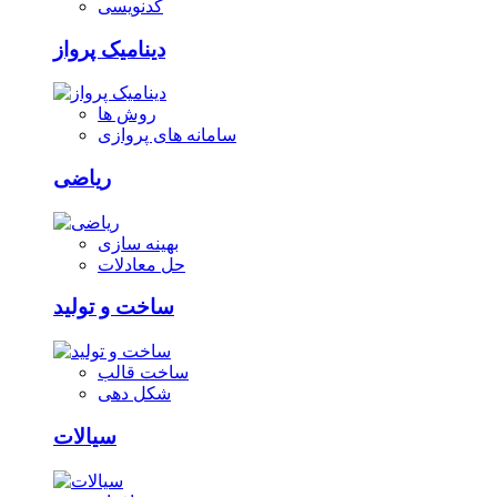
کدنویسی
دینامیک پرواز
روش ها
سامانه های پروازی
ریاضی
بهینه سازی
حل معادلات
ساخت و تولید
ساخت قالب
شکل دهی
سیالات