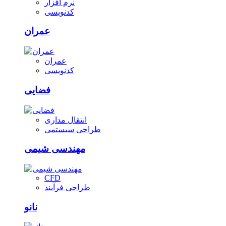
نرم افزار
کدنویسی
عمران
عمران
کدنویسی
فضایی
انتقال مداری
طراحی سیستمی
مهندسی شیمی
CFD
طراحی فرآیند
نانو