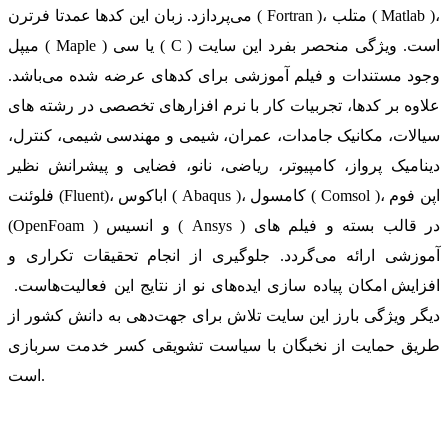
می‌پردازد. زبان این کدها عمدتا فرترن ( Fortran )، متلب ( Matlab )،
میپل ( Maple ) یا سی ( C ) است. ویژگی منحصر بفرد این سایت
وجود مستندات و فیلم آموزشی برای کدهای عرضه شده می‌باشد.
علاوه بر کدها، تجربیات کار با نرم افزارهای تخصصی در رشته های
سیالات، مکانیک جامدات، عمران، شیمی و مهندسی شیمی، کنترل،
دینامیک پرواز، کامپیوتر، ریاضی، نانو، فضایی و پیشرانش نظیر
فلوئنت (Fluent)، اباکوس ( Abaqus )، کامسول ( Comsol )، اپن فوم
(OpenFoam ) و انسیس ( Ansys ) در قالب بسته‌ و فیلم های
آموزشی ارائه می‌گردد. جلوگیری از انجام تحقیقات تکراری و
افزایش امکان پیاده سازی ایده‌های نو از نتایج این فعالیت‌هاست.
دیگر ویژگی بارز این سایت تلاش برای جهت‌دهی به دانش کشور از
طریق حمایت از نخبگان با سیاست تشویقی کسر خدمت سربازی
است.