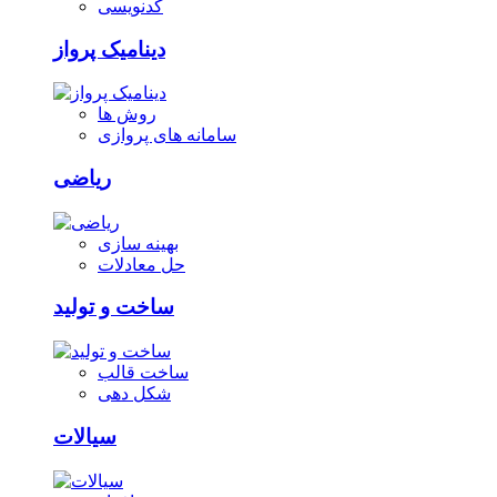
کدنویسی
دینامیک پرواز
روش ها
سامانه های پروازی
ریاضی
بهینه سازی
حل معادلات
ساخت و تولید
ساخت قالب
شکل دهی
سیالات