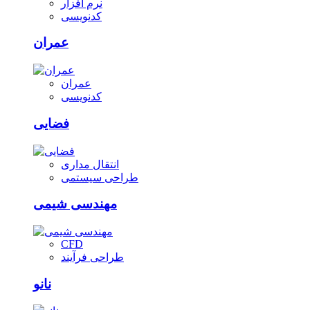
نرم افزار
کدنویسی
عمران
عمران
کدنویسی
فضایی
انتقال مداری
طراحی سیستمی
مهندسی شیمی
CFD
طراحی فرآیند
نانو