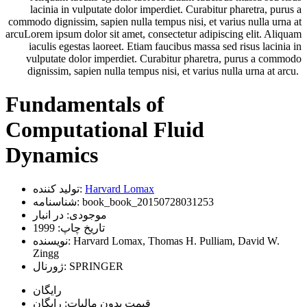
lacinia in vulputate dolor imperdiet. Curabitur pharetra, purus a
commodo dignissim, sapien nulla tempus nisi, et varius nulla urna at
arcuLorem ipsum dolor sit amet, consectetur adipiscing elit. Aliquam
iaculis egestas laoreet. Etiam faucibus massa sed risus lacinia in
vulputate dolor imperdiet. Curabitur pharetra, purus a commodo
dignissim, sapien nulla tempus nisi, et varius nulla urna at arcu.
Fundamentals of
Computational Fluid
Dynamics
Harvard Lomax
تولید کننده:
book_book_20150728031253
شناسنامه:
موجودی:
در انبار
تاریخ چاپ:
1999
Harvard Lomax, Thomas H. Pulliam, David W.
نویسنده:
Zingg
SPRINGER
ژورنال:
رایگان
قیمت بدون مالیات: رایگان