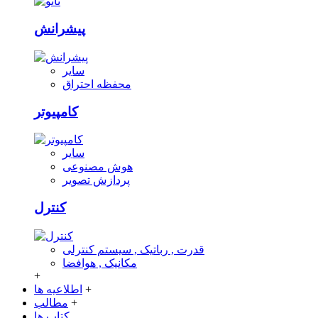
پیشرانش
سایر
محفظه احتراق
کامپیوتر
سایر
هوش مصنوعی
پردازش تصویر
کنترل
قدرت , رباتیک , سیستم کنترلی
مکانیک , هوافضا
+
+
اطلاعیه ها
+
مطالب
کتاب ها