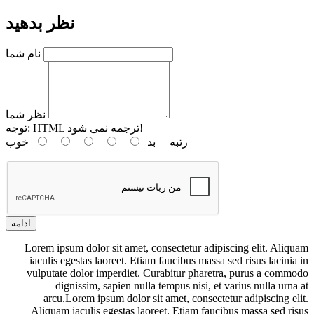
نظر بدهید
نام شما
نظر شما
HTML ترجمه نمی شود!
توجه:
رتبه
بد
خوب
ادامه
Lorem ipsum dolor sit amet, consectetur adipiscing elit. Aliquam
iaculis egestas laoreet. Etiam faucibus massa sed risus lacinia in
vulputate dolor imperdiet. Curabitur pharetra, purus a commodo
dignissim, sapien nulla tempus nisi, et varius nulla urna at
arcu.Lorem ipsum dolor sit amet, consectetur adipiscing elit.
Aliquam iaculis egestas laoreet. Etiam faucibus massa sed risus