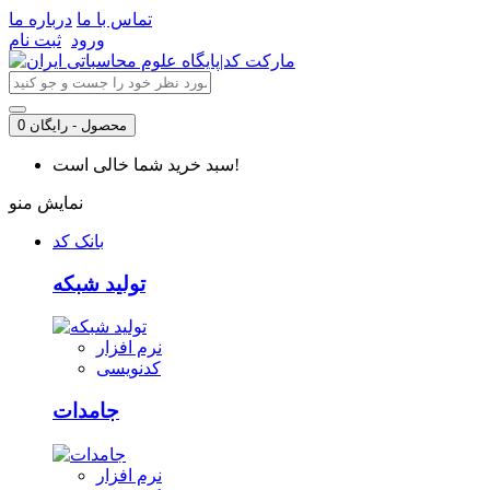
تماس با ما
درباره ما
ورود
ثبت نام
0 محصول - رایگان
سبد خرید شما خالی است!
نمایش منو
بانک کد
تولید شبکه
نرم افزار
کدنویسی
جامدات
نرم افزار