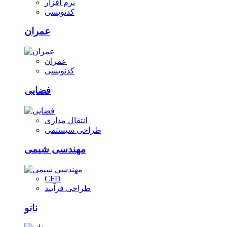
نرم افزار
کدنویسی
عمران
عمران
کدنویسی
فضایی
انتقال مداری
طراحی سیستمی
مهندسی شیمی
CFD
طراحی فرآیند
نانو