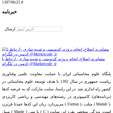
1397/06/25
8
خبرنامه
برای عضویت در خبرنامه ایمیل خود را وارد نمایید
ارسال
مشاوره، اصلاح، انجام پروژه، کدنویسی و شبیه سازی - ارتباط با
ادمین در تلگرام: @Marketcode_ir
پایگاه علوم محاسباتی ایران با حمایت معاونت علمی وفناوری
ریاست جمهوری در سال 1392 با هدف توسعه علوم محاسباتی در
کشور راه اندازی شد. در این راستا، سایت مارکت کد به عرضه کدها
(برنامه‌های) کامپیوتری در رشته‌های مهندسی و ریاضی کاربردی
می‌پردازد. زبان این کدها عمدتا فرترن ( Fortran )، متلب ( Matlab )،
میپل ( Maple ) یا سی ( C ) است. ویژگی منحصر بفرد این سایت