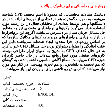
روش‌های محاسباتی برای دینامیک سیالات
دینامیک سیالات محاسباتی که معمولا با اسم مخفف
CFD
شناخته
می­‌شود، به صورت گسترده هم در تعدادی از دوره‌های ارائه شده در
دانشگاهها و هم توسط تعدادی از محققان فعال در این زمینه مورد
استفاده قرار می­‌گیرد. پکیج­‌های نرم‌افزاری متعددی نیز به منظور
حل مسائل جریان سیال در دسترس می­‌باشد، اگرچه این نرم‌افزارها
در بازار به زیادی نرم‌افزارهای مربوط به کدهای مکانیک سازه­‌ها که
بر اساس روشهای اجزا محدود ایجاد شده‌اند نمی‌باشند.
دلیل این
عقب افتادگی را می­توان دشوارتر بودن حل مسائل
CFD
عنوان کرد.
به هر حال کدهای
CFD
به تدریج به عنوان ابزار طراحی توسط
کاربرهای صنعتی مورد قبول واقع شده‌­اند. در حال حاضر کاربران
حوزه
CFD
می­‌بایست سطح آگاهی مناسبی داشته باشند، به گونه‌ای
که هم تحصیلات دانشجویی و هم تجربه مهندسی در کنار هم مورد
نیاز می‌­باشد. کتاب پیش رو تلاشی برای برآوردن این نیاز می­‌باشد.
کتاب
سیالات
حوزه تخصصی کتاب
12
تعداد فصل های کتاب
ENGLISH
زبان کتاب
مشخصات کلی
431
تعداد صفحات