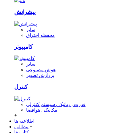
پیشرانش
سایر
محفظه احتراق
کامپیوتر
سایر
هوش مصنوعی
پردازش تصویر
کنترل
قدرت , رباتیک , سیستم کنترلی
مکانیک , هوافضا
+
+
اطلاعیه ها
+
مطالب
کتاب ها