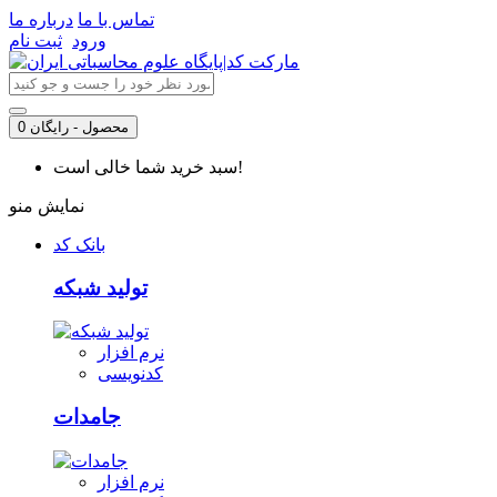
تماس با ما
درباره ما
ورود
ثبت نام
0 محصول - رایگان
سبد خرید شما خالی است!
نمایش منو
بانک کد
تولید شبکه
نرم افزار
کدنویسی
جامدات
نرم افزار