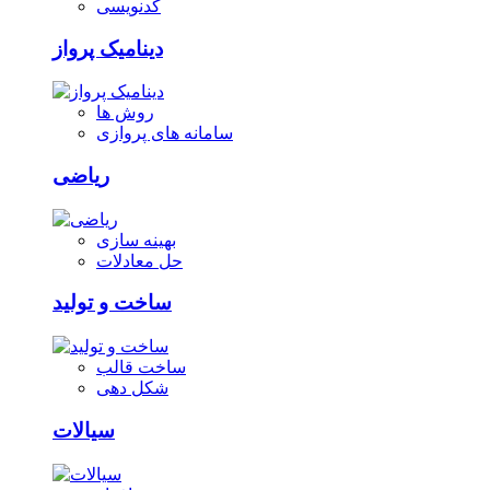
کدنویسی
دینامیک پرواز
روش ها
سامانه های پروازی
ریاضی
بهینه سازی
حل معادلات
ساخت و تولید
ساخت قالب
شکل دهی
سیالات