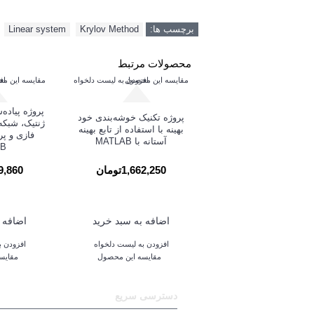
برچسب ها:
Krylov Method
,
Linear system
,
محصولات مرتبط
مقایسه این محصول
افزودن به لیست دلخواه
مقایسه این م
اف
پروژه پیاده‌
پروژه تکنیک خوشه‌بندی خود
ژنتیک، شبک
بهینه با استفاده از تابع بهینه
فازی و پر
آستانه با MATLAB
AB
1,662,250تومان
,039,860
اضافه به سبد خرید
اضافه 
افزودن به لیست دلخواه
افزودن ب
مقایسه این محصول
مقایس
دسترسی سریع