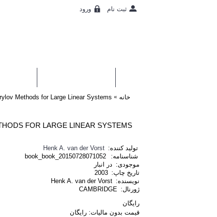
ورود
ثبت نام
0 محصول - رایگان
بانک کد
اطلاع
خانه
Krylov Methods for Large Linear Systems
THODS FOR LARGE LINEAR SYSTEMS
تولید کننده:
Henk A. van der Vorst
شناسنامه:
book_book_20150728071052
موجودی:
در انبار
تاریخ چاپ:
2003
نویسنده:
Henk A. van der Vorst
ژورنال:
CAMBRIDGE
رایگان
قیمت بدون مالیات: رایگان