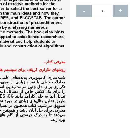
n of iterative methods for the
r to select the best solver for a
-
+
n the main ideas and how they
GMRES, and BI-CGSTAB. The author
construction of preconditioners.
ce by analysing numerous
t the methods. The book also hints
ppeal to established researchers.
material and help students to
sis and construction of algorithms
معرفی کتاب
روش­های تکراری کریلف برای سیستم­ 
شبیه‌سازی کامپیوتری پدیده‌­های عل
معادلات خطی با تعداد زیادی از مجهو
تکراری برای حل چنین سیستم‌هایی استف
را برای یک کلاس خاص از مسائل انتخا
تبدیل آنها به حلی کارآمد مانند
CG
،
ES
طریق تحلیل مثال­‌های زیادی در مورد نح
تشویق می‌‌شود. کتاب همچنین در بسیاری
محرکی برای حل آنان باشد و همچنین ح
می‌­دهد تا به درک درستی از گام ها
بپردازند.