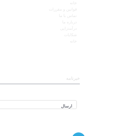
خانه
قوانین و مقررات
تماس با ما
درباره ما
درآمدزایی
شکایات
خانه
خبرنامه
برای عضویت در خبرنامه ایمیل خود را وارد نمای
ارسال