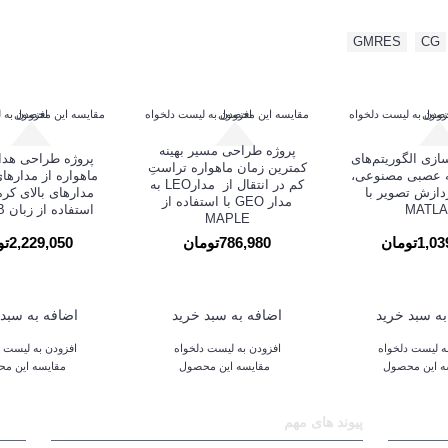
GMRES
,
CG
حصول
زودن به لیست دلخواه
مقایسه این محصول
افزودن به لیست دلخواه
مقایسه این محصول
افزودن به 
پروژه طراحی مسير بهينه
سازی الگوریتم‌های
پروژه طراحی هداي
کمترين زمان ماهواره تراستِ
ه عصبی مصنوعی،
ماهواره از مدارهای
کم در انتقال از ‫ مدارLEO به
دازش تصویر با
مدارهای بالای کره‬
مدار GEO ‬با استفاده از
MATL
استفاده از زبان MATLAB
MAPLE
1تومان
786,980تومان
2,229,050تومان
به سبد خرید
اضافه به سبد خرید
اضافه به سبد 
ه لیست دلخواه
افزودن به لیست دلخواه
افزودن به لیست د
ه این محصول
مقایسه این محصول
مقایسه این م
پیوند های مهم