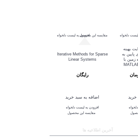
لیست دلخواه
مقایسه این محصول
افزودن به لیست دلخواه
ت بهينه
 پايين به
Iterative Methods for Sparse
 زمين با
Linear Systems
رایگان
خرید
اضافه به سبد خرید
لخواه
افزودن به لیست دلخواه
حصول
مقایسه این محصول
آخرین اطلاعیه ها