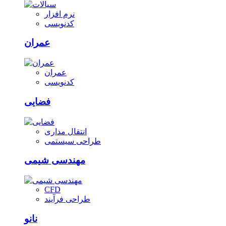
نرم افزار
کدنویسی
عمران
عمران
کدنویسی
فضایی
انتقال مداری
طراحی سیستمی
مهندسی شیمی
CFD
طراحی فرآیند
نانو