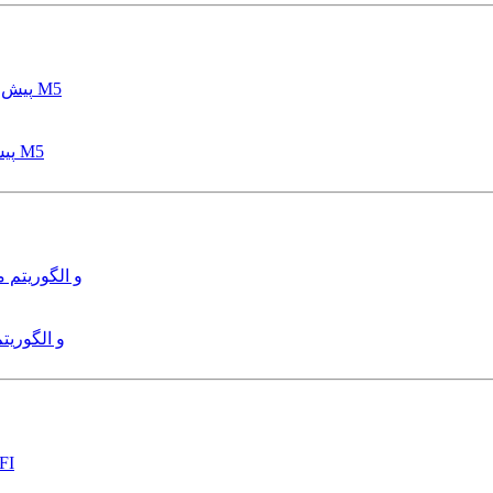
پیش بینی عمق آبشستگی پایه پل با استفاده از مدل درختی قواعد M5
هدایت و کنترل ربات زیرآب