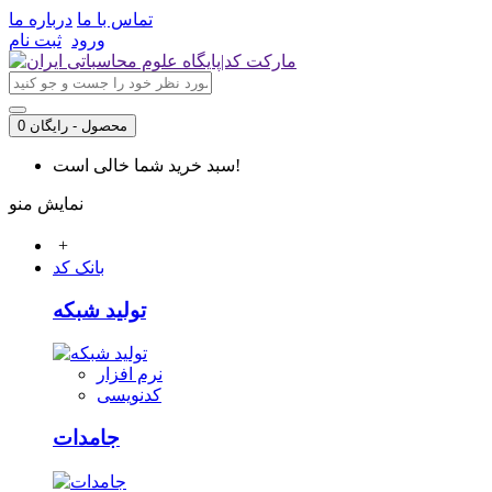
تماس با ما
درباره ما
ورود
ثبت نام
0 محصول - رایگان
سبد خرید شما خالی است!
نمایش منو
+
بانک کد
تولید شبکه
نرم افزار
کدنویسی
جامدات