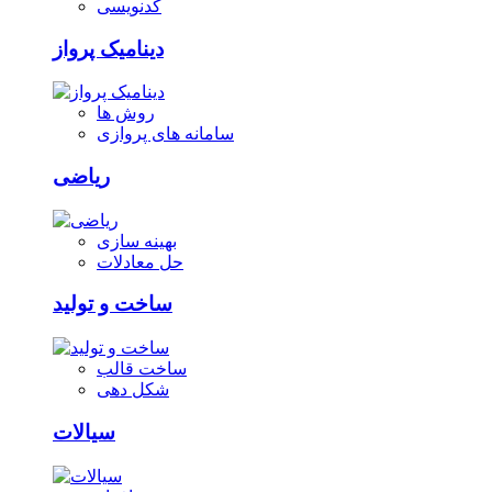
کدنویسی
دینامیک پرواز
روش ها
سامانه های پروازی
ریاضی
بهینه سازی
حل معادلات
ساخت و تولید
ساخت قالب
شکل دهی
سیالات