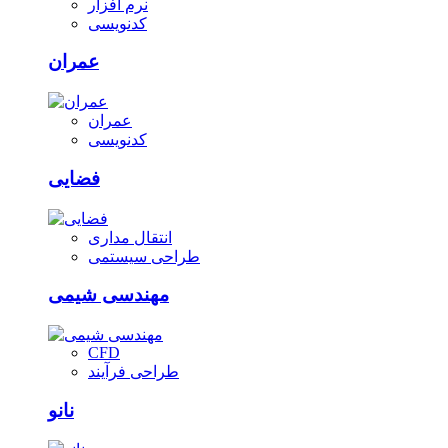
نرم افزار
کدنویسی
عمران
عمران
کدنویسی
فضایی
انتقال مداری
طراحی سیستمی
مهندسی شیمی
CFD
طراحی فرآیند
نانو