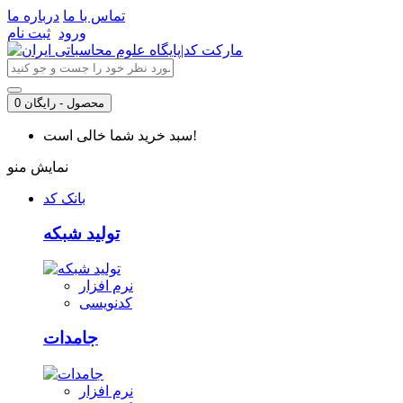
تماس با ما
درباره ما
ورود
ثبت نام
0 محصول - رایگان
سبد خرید شما خالی است!
نمایش منو
بانک کد
تولید شبکه
نرم افزار
کدنویسی
جامدات
نرم افزار