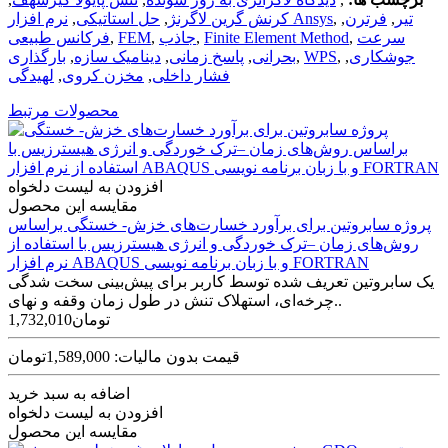
تیر
,
فرترن
,
,
نرم افزار Ansys
کرنش گرین لاگرنژ
,
حل استاتیکی
,
سرعت
,
Finite Element Method
,
جاذب
,
FEM‌
,
فرکانس طبیعی
جوشکاری
,
,
WPS‌
,
بحرانی
,
پاسخ زمانی
,
دینامیک سازه
,
بارگذاری
فشار داخلی
,
مخزن کروی
,
لهیدگی
محصولات مرتبط
افزودن به لیست دلخواه
مقایسه این محصول
پروژه سابروتین برای برآورد خسارت‌های خزش- خستگی براساس
روش‌های زمان –ترک خوردگی و انرژی هیسترزیس با استفاده از
نرم افزار ABAQUS و با زبان برنامه نویسی FORTRAN
یک سابروتین تعریف شده توسط کاربر برای پیش‌بینی سخت شدگی
چرخه‌ای، استهلاک تنش در طول زمان وقفه و نهای..
1,732,010تومان
قیمت بدون مالیات: 1,589,000تومان
اضافه به سبد خرید
افزودن به لیست دلخواه
مقایسه این محصول