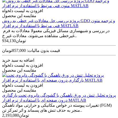
افزودن به لیست دلخواه
مقایسه این محصول
پروژه بررسی حل معادلات غیر خطی به روش GDQ و ترجمه متون
فنی مرتبط با استفاده از نرم افزار MATLAB
در بررسی و شبیه­سازی مسائل فیزیکی معمولا معادلات به فرم
غیر­خطی مشاهده می­‌شوند، معادلات غیر خ..
934,130تومان
قیمت بدون مالیات: 857,000تومان
اضافه به سبد خرید
افزودن به لیست دلخواه
مقایسه این محصول
افزودن به لیست دلخواه
مقایسه این محصول
پروژه تحلیل تنش در ورق ناهمگن با گشودگی دایروی تحت بارگذاری
درون صفحه ای با استفاده از نرم افزار MATLAB
تغییرات پیوسته در خواص مکانیکی و حرارتی مواد ناهمگن (FGM)
منجر به حذف تنش ­های پسماند و اثر تمرکز تن..
2,193,080تومان