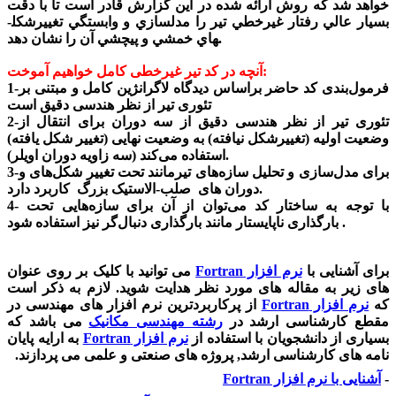
خواهد شد که روش ارائه شده در اين گزارش قادر است تا با دقت
بسيار عالي رفتار غيرخطي تير را مدل­سازي و وابستگي تغييرشکل­
هاي خمشي و پيچشي آن را نشان دهد.
آنچه در کد تیر غیرخطی کامل خواهیم آموخت:
1-فرمول‌بندی کد حاضر براساس دیدگاه لاگرانژین کامل و مبتنی بر
تئوری تیر از نظر هندسی دقیق است
2-تئوری تیر از نظر هندسی دقیق از سه دوران برای انتقال از
وضعیت اولیه (تغییرشکل نیافته) به وضعیت نهایی (تغییر شکل یافته)
استفاده می‌کند (سه زاویه دوران اویلر).
3-برای مدل‌سازی و تحلیل سازه‌های تیرمانند تحت تغییر شکل‌های و
دوران های صلب-الاستیک بزرگ کاربرد دارد.
4- با توجه به ساختار کد می‌توان از آن برای سازه‌هایی تحت
بارگذاری ناپایستار مانند بارگذاری دنبال‌گر نیز استفاده شود .
برای آشنایی با
نرم افزار Fortran
می توانید با کلیک بر روی عنوان
های زیر به مقاله های مورد نظر هدایت شوید. لازم به ذکر است
که
نرم افزار Fortran
از پرکاربردترین نرم افزار های مهندسی در
مقطع کارشناسی ارشد در
رشته مهندسی مکانیک
می باشد که
بسیاری از دانشجویان با استفاده از
نرم افزار Fortran
به ارایه پایان
نامه های کارشناسی ارشد, پروژه های صنعتی و علمی می پردازند.
-
آشنایی با نرم افزار Fortran