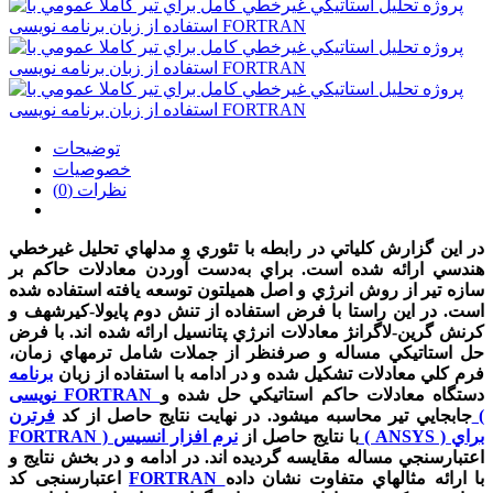
توضیحات
خصوصیات
نظرات (0)
در اين گزارش کلياتي در رابطه با تئوري و مدل­هاي تحليل غيرخطي
هندسي ارائه شده است. براي به‌دست آوردن معادلات حاکم بر
سازه‌ تير از روش انرژي و اصل هميلتون توسعه يافته استفاده شده
است. در اين راستا با فرض استفاده از تنش دوم پايولا-کيرشهف و
کرنش گرين-لاگرانژ معادلات انرژي پتانسيل ارائه شده­ اند. با فرض
حل استاتيکي مساله و صرفنظر از جملات شامل ترم­هاي زمان،
فرم کلي معادلات تشکيل شده و در ادامه با استفاده از زبان
برنامه
دستگاه معادلات حاکم استاتيکي حل شده و
نویسی FORTRAN
جابجايي تير محاسبه مي­شود. در نهايت نتايج حاصل از کد
فرترن (
نرم افزار انسیس ( ANSYS ) براي
با نتايج حاصل از
FORTRAN )
اعتبارسنجي مساله مقايسه گرديده­ اند. در ادامه و در بخش نتايج و
با ارائه مثال­هاي متفاوت نشان داده
FORTRAN
اعتبارسنجی کد