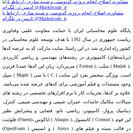
مشاوره، اصلاح، انجام پروژه، کدنویسی و شبیه سازی - ارتباط با
ادمین در تلگرام: @Marketcode_ir
پایگاه علوم محاسباتی ایران با حمایت معاونت علمی وفناوری
ریاست جمهوری در سال 1392 با هدف توسعه علوم محاسباتی در
کشور راه اندازی شد. در این راستا، سایت مارکت کد به عرضه کدها
(برنامه‌های) کامپیوتری در رشته‌های مهندسی و ریاضی کاربردی
می‌پردازد. زبان این کدها عمدتا فرترن ( Fortran )، متلب ( Matlab )،
میپل ( Maple ) یا سی ( C ) است. ویژگی منحصر بفرد این سایت
وجود مستندات و فیلم آموزشی برای کدهای عرضه شده می‌باشد.
علاوه بر کدها، تجربیات کار با نرم افزارهای تخصصی در رشته های
سیالات، مکانیک جامدات، عمران، شیمی و مهندسی شیمی، کنترل،
دینامیک پرواز، کامپیوتر، ریاضی، نانو، فضایی و پیشرانش نظیر
فلوئنت (Fluent)، اباکوس ( Abaqus )، کامسول ( Comsol )، اپن فوم
(OpenFoam ) و انسیس ( Ansys ) در قالب بسته‌ و فیلم های