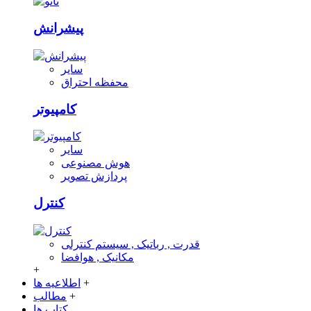
پیشرانش
سایر
محفظه احتراق
کامپیوتر
سایر
هوش مصنوعی
پردازش تصویر
کنترل
قدرت , رباتیک , سیستم کنترلی
مکانیک , هوافضا
+
+
اطلاعیه ها
+
مطالب
کتاب ها