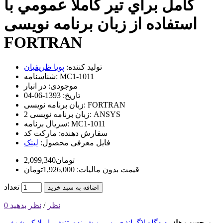
کامل براي تير کاملا عمومي با
استفاده از زبان برنامه نویسی
FORTRAN
تولید کننده:
پویا ظریفیان
MC1-1011
شناسنامه:
موجودی:
در انبار
تاریخ:
1393-06-04
FORTRAN
زبان برنامه نویسی:
ANSYS
زبان برنامه نویسی 2:
MC1-1011
سریال برنامه:
سفارش دهنده:
مارکت کد
فایل معرفی محصول:
لینک
2,099,340تومان
قیمت بدون مالیات: 1,926,000تومان
تعداد
اضافه به سبد خرید
0 نظر
/
نظر بدهید
برچسب ها:
,
دیدگاه لاگرانژی به روز شونده
,
تنش پایولا کیرشهف
,