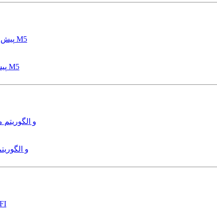
پیش بینی عمق آبشستگی پایه پل با استفاده از مدل درختی قواعد M5
هدایت و کنترل ربات زیرآب