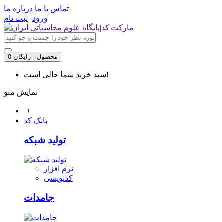
تماس با ما
درباره ما
ورود
ثبت نام
0 محصول - رایگان
سبد خرید شما خالی است!
نمایش منو
+
بانک کد
تولید شبکه
نرم افزار
کدنویسی
جامدات