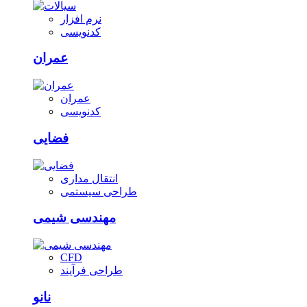
نرم افزار
کدنویسی
عمران
عمران
کدنویسی
فضایی
انتقال مداری
طراحی سیستمی
مهندسی شیمی
CFD
طراحی فرآیند
نانو