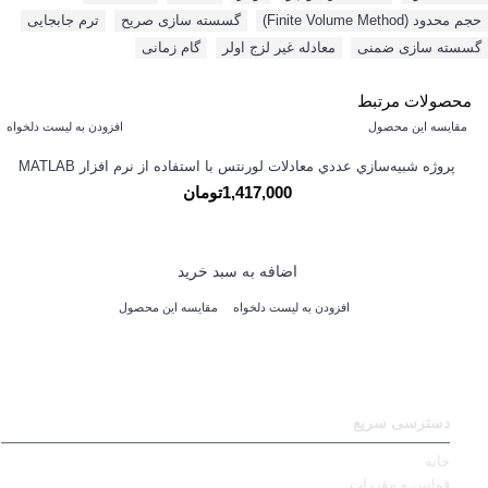
حجم محدود (Finite Volume Method)
,
گسسته سازی صریح
,
ترم جابجایی
,
گسسته سازی ضمنی
,
معادله غیر لزج اولر
,
گام زمانی
محصولات مرتبط
مقایسه این محصول
افزودن به لیست دلخواه
پروژه شبيه‌سازي عددي معادلات لورنتس با استفاده از نرم افزار MATLAB
1,417,000تومان
اضافه به سبد خرید
افزودن به لیست دلخواه
مقایسه این محصول
دسترسی سریع
خانه
قوانین و مقررات