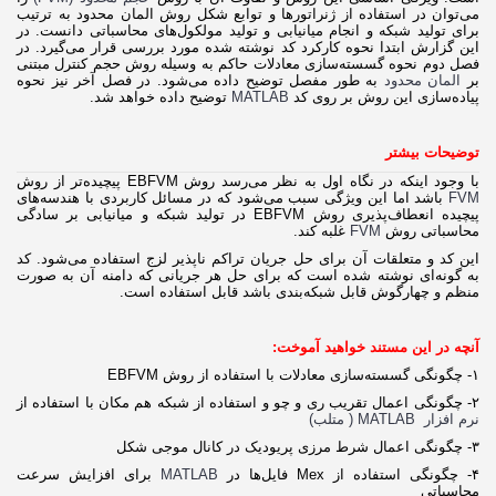
می‌­توان در استفاده از ژنراتورها و توابع شکل روش المان محدود به ترتیب
برای تولید شبکه و انجام میانیابی و تولید مولکول­‌های محاسباتی دانست. در
این گزارش ابتدا نحوه کارکرد کد نوشته شده مورد بررسی قرار می‌­گیرد. در
فصل دوم نحوه گسسته‌­سازی معادلات حاکم به وسیله روش حجم کنترل مبتنی
بر
المان محدود
به طور مفصل توضیح داده می­‌شود. در فصل آخر نیز نحوه
پیاده‌سازی این روش بر روی کد
MATLAB
توضیح داده خواهد شد.
توضیحات بیشتر
با وجود اینکه در نگاه اول به نظر می‌رسد روش EBFVM پیچیده‌تر از روش
FVM
باشد اما این ویژگی سبب می‌شود که در مسائل کاربردی با هندسه‌های
پیچیده انعطاف‌پذیری روش EBFVM در تولید شبکه و میانیابی بر سادگی
محاسباتی روش
FVM
غلبه کند.
این کد و متعلقات آن برای حل جریان تراکم ناپذیر لزج استفاده می‌شود. کد
به گونه‌ای نوشته شده است که برای حل هر جریانی که دامنه آن به صورت
منظم و چهارگوش قابل شبکه‌بندی باشد قابل استفاده است.
آنچه در این مستند خواهید آموخت:
۱- چگونگی گسسته‌سازی معادلات با استفاده از روش EBFVM
۲- چگونگی اعمال تقریب ری و چو و استفاده از شبکه هم مکان با استفاده از
نرم افزار MATLAB ( متلب)
۳- چگونگی اعمال شرط مرزی پریودیک در کانال موجی شکل
۴- چگونگی استفاده از Mex فایل‌ها در
MATLAB
برای افزایش سرعت
محاسباتی