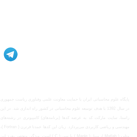
مشاوره، اصلاح، انجام پروژه، کدنویسی و شبیه سازی - ارتباط با
ادمین در تلگرام: @Marketcode_ir
پایگاه علوم محاسباتی ایران با حمایت معاونت علمی وفناوری ریاست جمهوری
در سال 1392 با هدف توسعه علوم محاسباتی در کشور راه اندازی شد. در این
راستا، سایت مارکت کد به عرضه کدها (برنامه‌های) کامپیوتری در رشته‌های
مهندسی و ریاضی کاربردی می‌پردازد. زبان این کدها عمدتا فرترن ( Fortran )،
متلب ( Matlab )، میپل ( Maple ) یا سی ( C ) است. ویژگی منحصر بفرد این