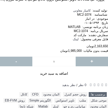
تولید کننده:
کامیار معاونی
شناسنامه:
MC2-1074
موجودی:
در انبار
تاریخ:
۱۳۹۴-۰۵-۰۱
زبان برنامه نویسی:
MATLAB
سریال برنامه:
MC2-1074
سفارش دهنده:
مارکت کد
فایل معرفی محصول:
لینک
2,163,650تومان
قیمت بدون مالیات: 1,985,000تومان
-
+
اضافه به سبد خرید
0 نظر
نظر بدهید
/
برچسب ها:
روش حجم کنترل
,
المان محدود
,
CFD
,
کانال
,
موجی شکل
,
متلب
,
ناویر استوکس
,
الگوریتم Simple
,
روش EB-FVM
,
المان محدود
,
میانیابی ری و چو
,
اویلر
,
Matlab
,
شبکه نابجا
,