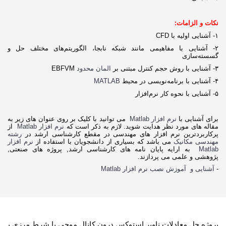
نکات و الزامات:
۱- آشنایی اولیه با CFD
۲- آشنایی با مفاهیمی مانند شبکه نابجا، الگوریتم‌های مختلف حل و
گسسته‌سازی
۳- آشنایی با روش حجم کنترل مبتنی بر
المان محدود
EBFVM
۴- آشنایی با برنامه‌نویسی در محیط
MATLAB
۵- آشنایی با نحوه کار نرم‌افزار
برای آشنایی با
نرم افزار Matlab
می توانید با کلیک بر روی عنوان های زیر به
مقاله های مورد نظر هدایت شوید. لازم به ذکر است که
نرم افزار Matlab
از
پرکاربردترین نرم افزار های مهندسی در مقطع کارشناسی ارشد در
رشته
مهندسی مکانیک
می باشد که بسیاری از دانشجویان با استفاده از
نرم افزار
Matlab
به ارایه پایان نامه های کارشناسی ارشد, پروژه های صنعتی,
پژوهشی و علمی می پردازند.
-
آشنایی و آموزش نصب نرم افزار Matlab
پروژه حل معادلات ناویر استوکس درون کانال موجی با شرط مرزی پریودیک با استفاده از روش EB-FVM و شبکه های هم مکان در قالب الگوریتم SIMPLE با استفاده از نرم افزار MATLAB