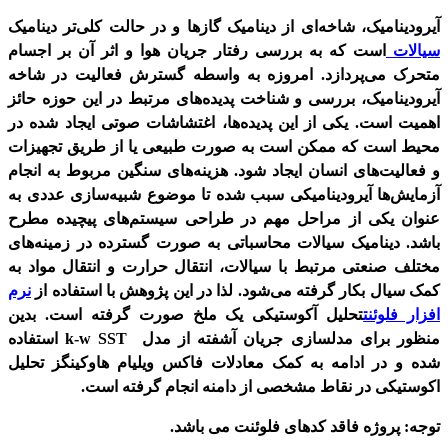
آیرودینامیک، شاخه‌ای از دینامیک گازها و در حالت کلی‌تر دینامیک
سیالات
است که به بررسی رفتار جریان هوا و اثر آن بر اجسام
متحرک می‌پردازد. امروزه به‌ واسطه گسترش فعالیت در شاخه
آیرودینامیک، بررسی و شناخت پدیده‌های مرتبط در این حوزه حائز
اهمیت است. یکی از این پدیده‌ها، اغتشاشات صوتی ایجاد شده در
محیط است که ممکن است به‌ صورت طبیعی یا از طریق تجهیزات
و فعالیت‌های انسان ایجاد شود. هزینه‌های سنگین مربوط به انجام
آزمایش‌ها آیرودینامیکی سبب شده تا موضوع شبیه‌سازی عددی به‌
عنوان یکی از مراحل مهم در طراحی سیستم‌های پیچیده مطرح
باشد. دینامیک سیالات محاسباتی به‌ صورت گسترده در زمینه‌های
مختلف صنعتی مرتبط با سیالات، انتقال حرارت و انتقال مواد به
کمک سیال بکار گرفته می‌شود. لذا در این پژوهش با استفاده از
نرم
افزار فلوئنت
تحلیل آکوستیکی یک ملخ صورت گرفته است. بدین
منظور برای مدل­سازی جریان آشفته از مدل k-w SST استفاده
شده و در ادامه به کمک معادلات فاکس ویلیام هاوکینگز تحلیل
اکوستیکی در نقاط مشخصی از دامنه انجام گرفته است.
توجه: پروژه فاقد کدهای فلوئنت می باشد.