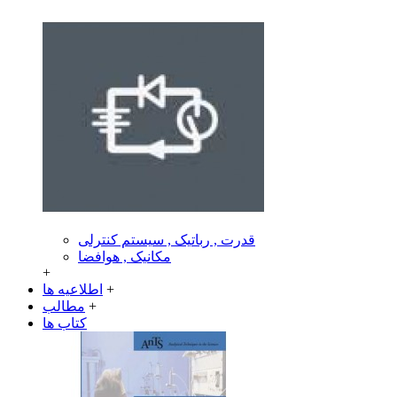
قدرت , رباتیک , سیستم کنترلی
مکانیک , هوافضا
+
+
اطلاعیه ها
+
مطالب
کتاب ها