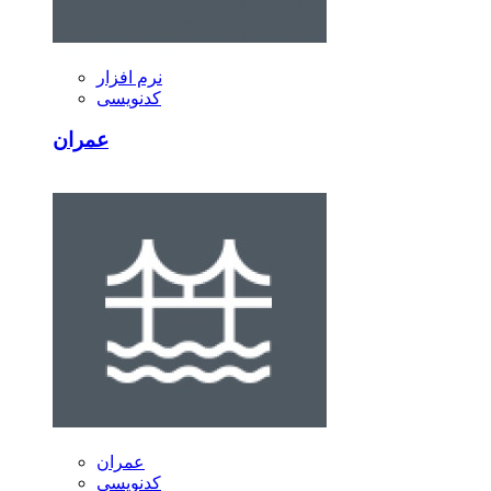
نرم افزار
کدنویسی
عمران
عمران
کدنویسی