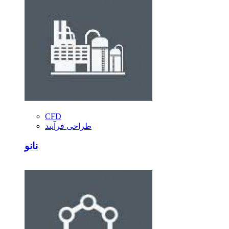
CFD
طراحی فرآیند
نانو