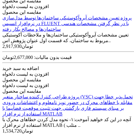
مقایسه این محصول
افزودن به لیست دلخواه
مقایسه این محصول
پروژه تعیین مشخصات آیروآکوستیکی ساختمان‌ها توسط مدل‌سازی
در نرم‌افزار انسیس FLUENT با در نظر گرفتن مشخصات هندسی
ساختمان‌ها و مصالح بکار رفته
تعیین مشخصات آیروآکوستیکی ساختمان‌ها و ملاحظات آکوستیکی
مربوط به ساختمان، که قسمت اول عنوان پژوهش اس..
2,917,930تومان
قیمت بدون مالیات: 2,677,000تومان
اضافه به سبد خرید
افزودن به لیست دلخواه
مقایسه این محصول
افزودن به لیست دلخواه
مقایسه این محصول
پروژه طراحی کنترل‌کننده ساختار متغیر (VSC) تحمل‌پذیر خطا جهت
مقابله با خطاهای محرک در حضور نویز نامعلوم و اغتشاشات ورودی
بر مبنای سیستم فازی بازگشتی جهت تثبیت موقعیت فضاپیما با
استفاده از نرم افزار MATLAB
آنچه در این کد خواهید آموخت:۱- نحوه مدل کردن خطاهای محرک با
استفاده از نرم افزار MATLAB ( متلب ..
1,534,720تومان