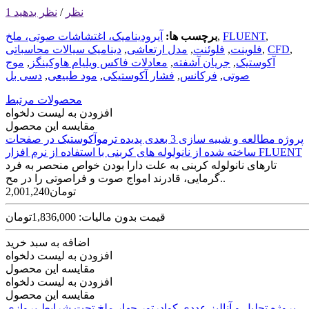
1 نظر
/
نظر بدهید
,
FLUENT
,
برچسب ها:
آیرودینامیک، اغتشاشات صوتی، ملخ
,
CFD
,
فلوینت
,
فلوئنت
,
مدل ارتعاشی
,
دینامیک سیالات محاسباتی
آکوستیک
,
جریان آشفته
,
معادلات فاکس ویلیام هاوکینگز
,
موج
صوتی
,
فرکانس
,
فشار آکوستیکی
,
مود طبیعی
,
دسی بل
محصولات مرتبط
افزودن به لیست دلخواه
مقایسه این محصول
پروژه مطالعه و شبیه سازی 3 بعدی پدیده ترموآکوستیک در صفحات
ساخته شده از نانولوله های کربنی با استفاده از نرم افزار FLUENT
تارهای نانولوله کربنی به علت دارا بودن خواص منحصر به فرد
گرمایی، قادرند امواج صوت و فراصوتی را در مح..
2,001,240تومان
قیمت بدون مالیات: 1,836,000تومان
اضافه به سبد خرید
افزودن به لیست دلخواه
مقایسه این محصول
افزودن به لیست دلخواه
مقایسه این محصول
پروژه تحلیل و آنالیز عددی کوادرتور چهار ملخ تحت شرایط پروازی