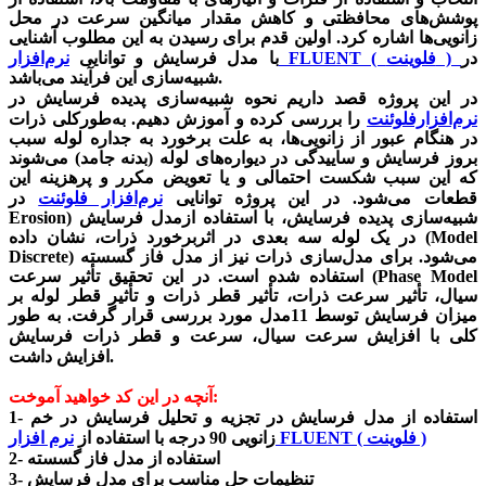
پوشش‌های محافظتی و کاهش مقدار میانگین سرعت در محل
زانویی‌ها اشاره کرد. اولین قدم برای رسیدن به این مطلوب آشنایی
در
نرم‌افزار FLUENT ( فلوینت )
با مدل فرسایش و توانایی
شبیه‌سازی این فرآیند می‌باشد.
در این پروژه قصد داریم نحوه شبیه‌سازی پدیده فرسایش در
نرم‌افزارفلوئنت
را بررسی کرده و آموزش دهیم. به‌طورکلی ذرات
در هنگام عبور از زانویی‌ها، به علت برخورد به جداره لوله سبب
بروز فرسایش و ساییدگی در دیواره‌های لوله (بدنه جامد) می‌شوند
که این سبب شکست احتمالی و یا تعویض مکرر و پرهزینه این
قطعات می‌شود. در این پروژه توانایی
نرم‌افزار فلوئنت
در
شبیه‌سازی پدیده فرسایش، با استفاده ازمدل فرسایش (
Erosion
Model
) در یک لوله سه‌ بعدی در اثربرخورد ذرات، نشان داده
می‌شود. برای مدل‌سازی ذرات نیز از مدل فاز گسسته (
Discrete
Phase Model
) استفاده‌ شده است. در این تحقیق تأثیر سرعت
سیال، تأثیر سرعت ذرات، تأثیر قطر ذرات و تأثیر قطر لوله بر
میزان فرسایش توسط 11مدل مورد بررسی قرار گرفت. به‌ طور
کلی با افزایش سرعت سیال، سرعت و قطر ذرات
فرسایش
افزایش داشت.
آنچه در این کد خواهید آموخت:
1- استفاده از مدل فرسایش در تجزیه و تحلیل فرسایش در خم
نرم افزار FLUENT ( فلوینت )
زانویی 90 درجه با استفاده از
2- استفاده از مدل فاز گسسته
3- تنظیمات حل مناسب برای مدل فرسایش