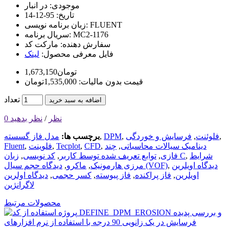
موجودی:
در انبار
تاریخ:
95-12-14
FLUENT
زبان برنامه نویسی:
MC2-1176
سریال برنامه:
سفارش دهنده:
مارکت کد
فایل معرفی محصول:
لینک
1,673,150تومان
قیمت بدون مالیات: 1,535,000تومان
تعداد
اضافه به سبد خرید
0 نظر
/
نظر بدهید
,
فلوئنت
,
فرسایش و خوردگی
,
DPM
,
برچسب ها:
مدل فاز گسسته
دینامیک سیالات محاسباتی
,
چند
,
CFD
,
Tecplot
,
فلوینت
,
Fluent
شرایط
,
زبان C
فازی
,
توابع تعریف شده توسط کاربر
,
کد نویسی
,
دیدگاه اویلرین
,
دیدگاه حجم سیال (VOF)
مرزی هارمونیک
,
ماکرو
,
اویلرین
,
فاز پراکنده
,
فاز پیوسته
,
کسر حجمی
,
دیدگاه اولرین
لاگرانژین
محصولات مرتبط