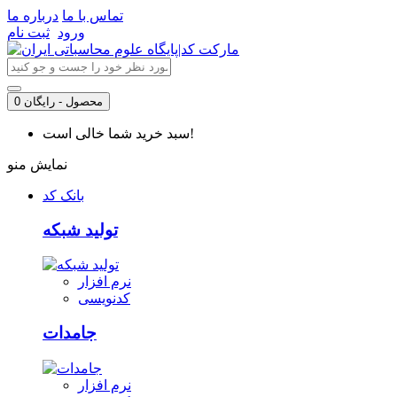
تماس با ما
درباره ما
ورود
ثبت نام
0 محصول - رایگان
سبد خرید شما خالی است!
نمایش منو
بانک کد
تولید شبکه
نرم افزار
کدنویسی
جامدات
نرم افزار