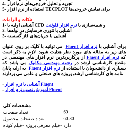
4- تجزیه و تحلیل خروجی‌های نرم‌افزار
5- استفاده از نرم افزار TECPLOT برای نمایش خروجی‌ها
نکات و الزامات:
1- آشنایی اولیه با CFD و شبیه‌سازی با
نرم افزار فلوئنت
2- آشنایی با تئوری فرسایش در لوله‌ها
3- آشنایی با جریان‌های فاز گسسته
برای آشنایی با
نرم افزار
Fluent
می توانید با کلیک بر روی عنوان
های زیر به مقاله های مورد نظر هدایت شوید. لازم به ذکر است
که
نرم افزار
Fluent
از پرکاربردترین نرم افزار های مهندسی در
مقطع کارشناسی ارشد در
رشته مهندسی مکانیک
می باشد که
بسیاری از دانشجویان با استفاده از
نرم افزار
Fluent
به ارایه پایان
نامه های کارشناسی ارشد, پروژه های صنعتی و علمی می پردازند.
Fluent
آشنایی با نرم افزار
-
Fluent
آموزش نصب نرم افزار
-
مشخصات کلی
69
تعداد صفحات
60-80
تعداد صفحات محصول
دارد
فیلم معرفی پروژه «فیلم کوتاه»