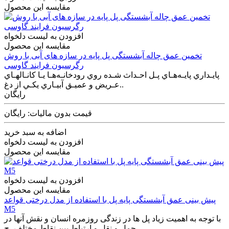
مقایسه این محصول
افزودن به لیست دلخواه
مقایسه این محصول
تخمین عمق چاله آبشستگی پل پایه در سازه های آبی با روش
رگرسیون فرایند گاوسی
پايـداري پايـه‌هـاي پـل احـداث شـده روي رودخانـه‌هـا يـا كانـالهـاي
عـريض و عميـق آبيـاري يكـي از دغ..
رایگان
قیمت بدون مالیات: رایگان
اضافه به سبد خرید
افزودن به لیست دلخواه
مقایسه این محصول
افزودن به لیست دلخواه
مقایسه این محصول
پیش بینی عمق آبشستگی پایه پل با استفاده از مدل درختی قواعد
M5
با توجه به اهمیت زیاد پل ها در زندگی روزمره انسان و نقش آنها در
حمل و نقل و ارتباط بین نقاط مختلف، ح..