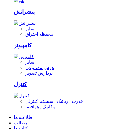
پیشرانش
سایر
محفظه احتراق
کامپیوتر
سایر
هوش مصنوعی
پردازش تصویر
کنترل
قدرت , رباتیک , سیستم کنترلی
مکانیک , هوافضا
+
+
اطلاعیه ها
+
مطالب
کتاب ها