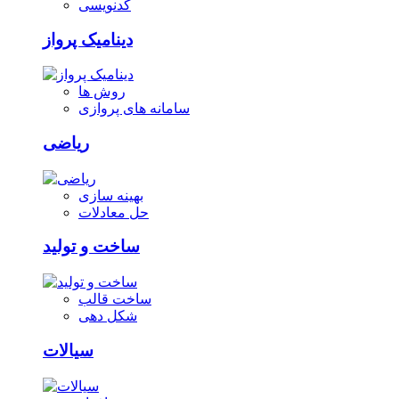
کدنویسی
دینامیک پرواز
روش ها
سامانه های پروازی
ریاضی
بهینه سازی
حل معادلات
ساخت و تولید
ساخت قالب
شکل دهی
سیالات