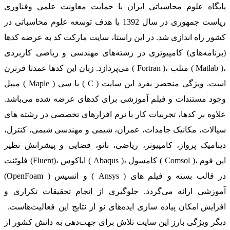
پایگاه علوم محاسباتی ایران با حمایت معاونت علمی وفناوری
ریاست جمهوری در سال 1392 با هدف توسعه علوم محاسباتی در
کشور راه اندازی شد. در این راستا، سایت مارکت کد به عرضه کدها
(برنامه‌های) کامپیوتری در رشته‌های مهندسی و ریاضی کاربردی
می‌پردازد. زبان این کدها عمدتا فرترن ( Fortran )، متلب ( Matlab )،
میپل ( Maple ) یا سی ( C ) است. ویژگی منحصر بفرد این سایت
وجود مستندات و فیلم آموزشی برای کدهای عرضه شده می‌باشد.
علاوه بر کدها، تجربیات کار با نرم افزارهای تخصصی در رشته های
سیالات، مکانیک جامدات، عمران، شیمی و مهندسی شیمی، کنترل،
دینامیک پرواز، کامپیوتر، ریاضی، نانو، فضایی و پیشرانش نظیر
فلوئنت (Fluent)، اباکوس ( Abaqus )، کامسول ( Comsol )، اپن فوم
(OpenFoam ) و انسیس ( Ansys ) در قالب بسته‌ و فیلم های
آموزشی ارائه می‌گردد. جلوگیری از انجام تحقیقات تکراری و
افزایش امکان پیاده سازی ایده‌های نو از نتایج این فعالیت‌هاست.
دیگر ویژگی بارز این سایت تلاش برای جهت‌دهی به دانش کشور از