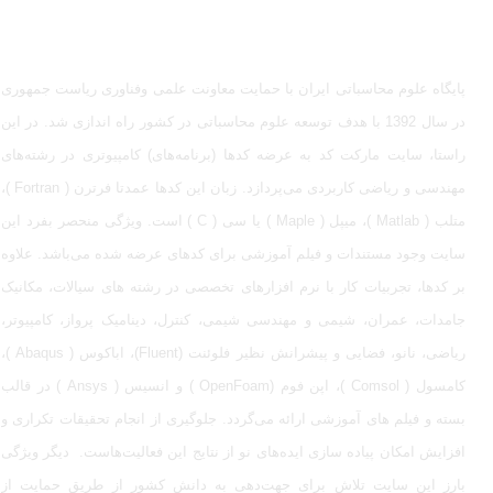
ادمین در تلگرام: @Marketcode_ir
پایگاه علوم محاسباتی ایران با حمایت معاونت علمی وفناوری ریاست جمهوری
در سال 1392 با هدف توسعه علوم محاسباتی در کشور راه اندازی شد. در این
راستا، سایت مارکت کد به عرضه کدها (برنامه‌های) کامپیوتری در رشته‌های
مهندسی و ریاضی کاربردی می‌پردازد. زبان این کدها عمدتا فرترن ( Fortran )،
متلب ( Matlab )، میپل ( Maple ) یا سی ( C ) است. ویژگی منحصر بفرد این
سایت وجود مستندات و فیلم آموزشی برای کدهای عرضه شده می‌باشد. علاوه
بر کدها، تجربیات کار با نرم افزارهای تخصصی در رشته های سیالات، مکانیک
جامدات، عمران، شیمی و مهندسی شیمی، کنترل، دینامیک پرواز، کامپیوتر،
ریاضی، نانو، فضایی و پیشرانش نظیر فلوئنت (Fluent)، اباکوس ( Abaqus )،
کامسول ( Comsol )، اپن فوم (OpenFoam ) و انسیس ( Ansys ) در قالب
بسته‌ و فیلم های آموزشی ارائه می‌گردد. جلوگیری از انجام تحقیقات تکراری و
افزایش امکان پیاده سازی ایده‌های نو از نتایج این فعالیت‌هاست. دیگر ویژگی
بارز این سایت تلاش برای جهت‌دهی به دانش کشور از طریق حمایت از