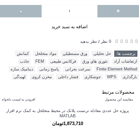
-
+
اضافه به سبد خرید
0 نظر
نظر بدهید
/
برچسب ها:
حل تحليلي
,
ورق مستطيلي
,
مواد متخلخل
,
کمانش
,
ارتعاشات آزاد
,
تئوري هاي ورق
,
فرکانس طبیعی
,
FEM‌
,
جاذب
,
Finite Element Method
,
سرعت بحرانی
,
پاسخ زمانی
,
دینامیک سازه
,
بارگذاری
,
WPS‌
,
جوشکاری
,
فشار داخلی
,
مخزن کروی
,
لهیدگی
محصولات مرتبط
مقایسه این محصول
افزودن به لیست دلخواه
پروژه حل عددی معادله نرنست پلانک در محیط متخلخل به کمک نرم افزار
MATLAB
1,873,710تومان