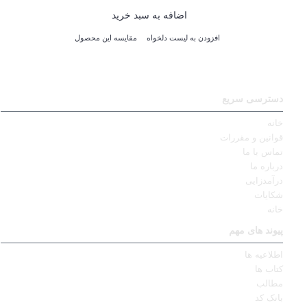
اضافه به سبد خرید
افزودن به لیست دلخواه
مقایسه این محصول
دسترسی سریع
خانه
قوانین و مقررات
تماس با ما
درباره ما
درآمدزایی
شکایات
خانه
پیوند های مهم
اطلاعیه ها
کتاب ها
مطالب
بانک کد