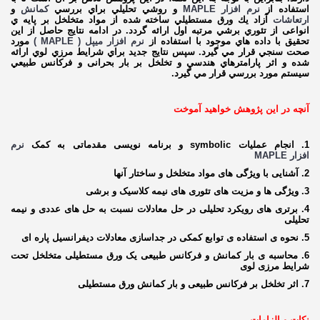
استفاده از
نرم افزار MAPLE
و روشي تحليلي براي بررسي
کمانش
و
ارتعاشات
آزاد يك ورق مستطيلي ساخته شده از مواد متخلخل بر پايه ي
انواعی از تئوري برشي مرتبه اول ارائه گردد. در ادامه نتايج حاصل از اين
تحقيق با داده هاي موجود با استفاده از
نرم افزار میپل ( MAPLE )
مورد
صحت سنجي قرار مي گيرد. سپس نتايج جديد براي شرايط مرزي لوي ارائه
شده و اثر پارامترهاي هندسي و تخلخل بر بار بحرانی و فركانس طبيعي
سيستم مورد بررسي قرار مي گيرد.
آنچه در این پژوهش خواهید آموخت
1. انجام عملیات symbolic و برنامه نویسی مقدماتی به کمک
نرم
افزار MAPLE
2. آشنایی با ویژگی های مواد متخلخل و ساختار آنها
3. ویژگی ها و مزیت های تئوری های نیمه کلاسیک و برشی
4. برتری های رویکرد تحلیلی در حل معادلات نسبت به حل های عددی و نیمه
تحلیلی
5. نحوه ی استفاده ی توابع کمکی در جداسازی معادلات دیفرانسیل پاره ای
6. محاسبه ی بار کمانش و فرکانس طبیعی یک ورق مستطیلی متخلخل تحت
شرایط مرزی لوی
7. اثر تخلخل بر فرکانس طبیعی و بار کمانش ورق مستطیلی
نکات و الزامات