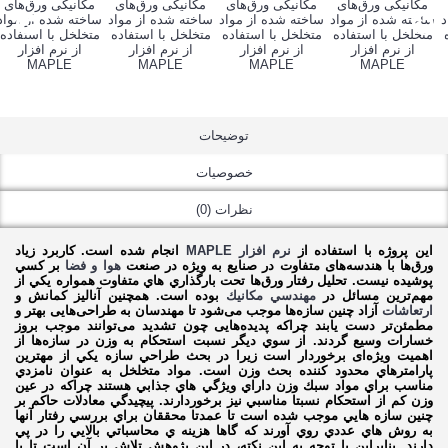
توضیحات
خصوصیات
نظرات (0)
این پروژه با استفاده از
نرم افزار MAPLE
انجام شده است. كاربرد زياد
ورق‌ها با هندسه‌های متفاوت در صنايع به ويژه در صنعت
هوا و فضا
بر كسي
پوشيده نيست. تحليل رفتار ورق‌ها تحت بارگذاري هاي متفاوت همواره يكي از
مهم‌ترین مسائل در
مهندسي مكانيك
بوده است. همچنين آناليز کمانش و
ارتعاشات
آزاد چنين سازه‌ها موجب می‌شود تا مهندسان به طراحی‌هایی بهتر و
مطمئن‌تر دست يابند چراكه پدیده‌هایی چون تشديد می‌توانند موجب بروز
خسارات وسيع گردند. از سوي ديگر نسبت استحكام به وزن در سازه‌ها از
اهميت ویژه‌ای برخوردار است زيرا در بحث طراحي سازه يكي از مهترين
پارامترهاي محدود كننده بحث وزن است. مواد متخلخل به عنوان نامزدي
مناسب براي مواد سبك وزن داراي ويژگي هاي جذابي هستند چراكه در عين
وزن كم از استحكام نسبتا مناسبي نيز برخوردارند. پيچيدگي معادلات حاكم بر
چنين سازه هايي موجب شده است تا عمدتا محققان براي بررسي رفتار آنها
به روش هاي عددي روي آورند كه گاها هزينه ي محاسباتي بالايي را در پي
دارند. بنابراين با توجه به اين نكته، در اين پژوهش تلاش بر آن است تا با