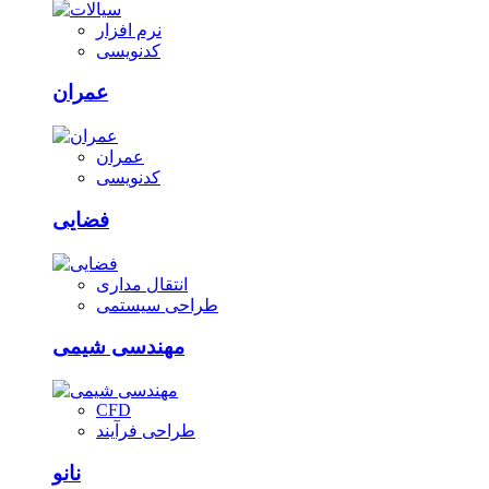
نرم افزار
کدنویسی
عمران
عمران
کدنویسی
فضایی
انتقال مداری
طراحی سیستمی
مهندسی شیمی
CFD
طراحی فرآیند
نانو