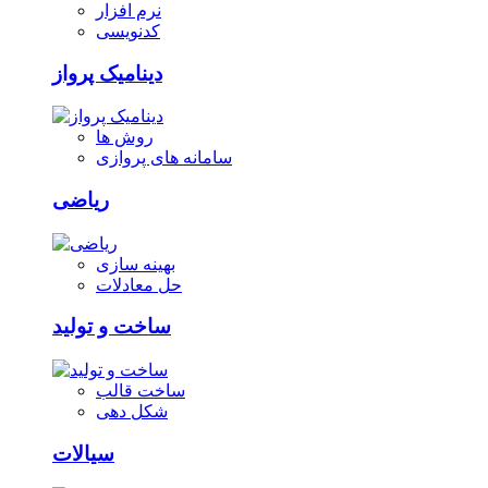
نرم افزار
کدنویسی
دینامیک پرواز
روش ها
سامانه های پروازی
ریاضی
بهینه سازی
حل معادلات
ساخت و تولید
ساخت قالب
شکل دهی
سیالات