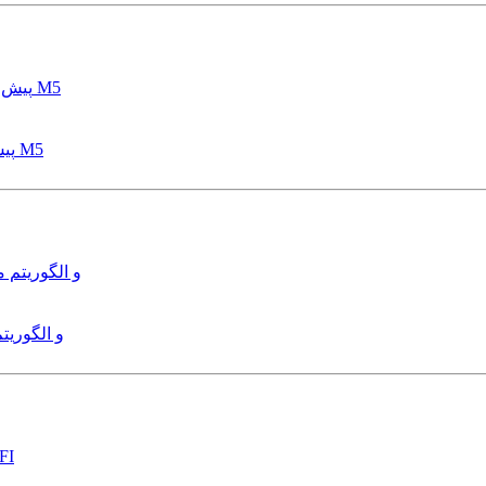
پیش بینی عمق آبشستگی پایه پل با استفاده از مدل درختی قواعد M5
هدایت و کنترل ربات زیرآب