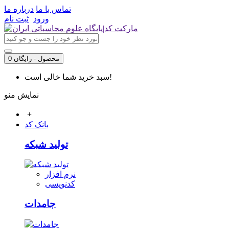
تماس با ما
درباره ما
ورود
ثبت نام
0 محصول - رایگان
سبد خرید شما خالی است!
نمایش منو
+
بانک کد
تولید شبکه
نرم افزار
کدنویسی
جامدات