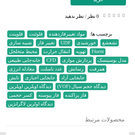
0 نظر
نظر بدهید
/
برچسب ها:
مواد تغییرفاز‌دهنده
,
فلوئنت
,
فلوینت
,
تشعشع
,
خورشیدی
,
UDF
,
تغییر فاز
,
شبیه سازی
,
Fluent
,
تهویه
,
انتقال حرارت
,
محیط متخلخل
,
مدل بوسینسک
,
پردازش موازی
,
CFD
,
جابه‌جایی طبیعی
,
همرفت
,
رسانش
,
عدد ناسلت
,
معادله انرژی
,
جابجایی آزاد
,
جابجایی اجباری
,
تابش
,
دیدگاه حجم سیال (VOF)
,
دیدگاه اویلرین اویلرین
,
فاز پراکنده
,
فاز پیوسته
,
کسر حجمی
,
دیدگاه اولرین لاگرانژین
محصولات مرتبط