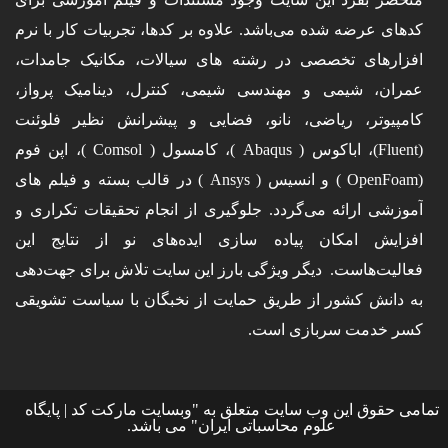
کدهای عرضه شده می‌باشد. علاوه بر کدها، تجربیات کار با نرم
افزارهای تخصصی در رشته های سیالات، مکانیک جامدات،
عمران، شیمی و مهندسی شیمی، کنترل، دینامیک پرواز،
کامپیوتر، ریاضی، نانو، فضایی و پیشرانش نظیر فلوئنت
(Fluent)، اباکوس ( Abaqus )، کامسول ( Comsol )، اپن فوم
(OpenFoam ) و انسیس ( Ansys ) در قالب بسته‌ و فیلم های
آموزشی ارائه می‌گردد. جلوگیری از انجام تحقیقات تکراری و
افزایش امکان پیاده سازی ایده‌های نو از نتایج این
فعالیت‌هاست. دیگر ویژگی بارز این سایت تلاش برای جهت‌دهی
به دانش کشور از طریق حمایت از نخبگان با سیاست تشویقی
کسر خدمت سربازی است.
تمامی حقوق این وب سایت متعلق به "وبسایت مارکت کد | پایگاه
علوم محاسباتی ایران" می باشد.