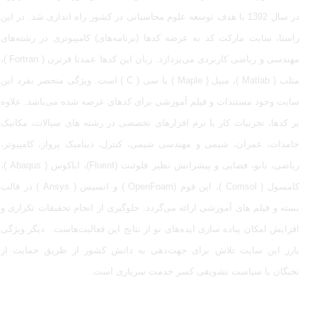
در سال 1392 با هدف توسعه علوم محاسباتی در کشور راه اندازی شد. در این
راستا، سایت مارکت کد به عرضه کدها (برنامه‌های) کامپیوتری در رشته‌های
مهندسی و ریاضی کاربردی می‌پردازد. زبان این کدها عمدتا فرترن ( Fortran )،
متلب ( Matlab )، میپل ( Maple ) یا سی ( C ) است. ویژگی منحصر بفرد این
سایت وجود مستندات و فیلم آموزشی برای کدهای عرضه شده می‌باشد. علاوه
بر کدها، تجربیات کار با نرم افزارهای تخصصی در رشته های سیالات، مکانیک
جامدات، عمران، شیمی و مهندسی شیمی، کنترل، دینامیک پرواز، کامپیوتر،
ریاضی، نانو، فضایی و پیشرانش نظیر فلوئنت (Fluent)، اباکوس ( Abaqus )،
کامسول ( Comsol )، اپن فوم (OpenFoam ) و انسیس ( Ansys ) در قالب
بسته‌ و فیلم های آموزشی ارائه می‌گردد. جلوگیری از انجام تحقیقات تکراری و
افزایش امکان پیاده سازی ایده‌های نو از نتایج این فعالیت‌هاست. دیگر ویژگی
بارز این سایت تلاش برای جهت‌دهی به دانش کشور از طریق حمایت از
نخبگان با سیاست تشویقی کسر خدمت سربازی است.