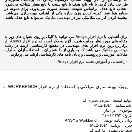
طراحی بیان گردد، با نام تابع هدف یا تابع سنجه یا تابع معیار شناخته می‌شود.
انتخاب تابع هدف براساس طبیعت مسئله صورت می‌پذیرد. برای نمونه در
صنایع هوا فضا کمینه کردن وزن ‌سازه یکی از اهداف بهینه‌سازی می‌باشد.
بیشینه کردن کارایی مکانیکی نیز در
مهندسی مکانیک
می‌تواند تابع هدف باشد.
برای آشنایی با
نرم افزار Ansys
می توانید با کلیک بر روی عنوان های زیر به
مقاله های مورد نظر هدایت شوید. لازم به ذکر است که
نرم افزار Ansys
از
پرکاربردترین نرم افزار های مهندسی در مقطع کارشناسی ارشد در
رشته
مهندسی مکانیک
می باشد که بسیاری از دانشجویان با استفاده ازآن به ارایه
مقالات آموزشی و پژوهشی و پایان نامه های کارشناسی ارشد می پردازند .
-
راهنمایی و آموزش نصب نرم افزار Ansys
پروژه بهینه سازی سیالاتی با استفاده از نرم افزار ANSYS WORKBENCH
تولید کننده:
علیرضا نصیری کیا
شناسنامه:
MC2-1014
موجودی:
در انبار
تاریخ:
۱۳۹۴-۰۱-۳۱
زبان برنامه نویسی:
ANSYS Workbench
سریال برنامه:
MC2-1014
سفارش دهنده:
مارکت کد