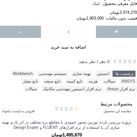
فایل معرفی محصول:
لینک
2,074,270تومان
قیمت بدون مالیات: 1,903,000تومان
-
+
اضافه به سبد خرید
0 نظر
نظر بدهید
/
برچسب ها:
انسیس
,
بهینه سازی
,
سیستم مهندسی
,
Workbench
,
ANSYS
,
سیالات
,
هزینه
,
تابع کمینه
,
تابع سنجه
,
تابع معیار
,
نرم افزار Ansys
,
نرم افزار انسیس_مهندسی مکانیک
,
سیالات
محصولات مرتبط
مقایسه این محصول
افزودن به لیست دلخواه
پروژه بررسی بازده توربین محور عمودی با مقاطع پره مختلف در اثر باد و بهینه
سازی آن با استفاده از نرم افزارهای FLUENT و Design Expert
1,485,670تومان