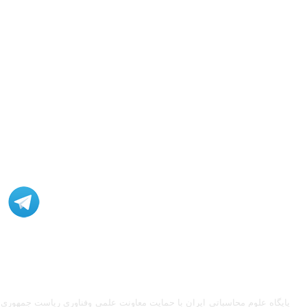
مشاوره، اصلاح، انجام پروژه، کدنویسی و شبیه سازی - ارتباط با
ادمین در تلگرام: @Marketcode_ir
پایگاه علوم محاسباتی ایران با حمایت معاونت علمی وفناوری ریاست جمهوری