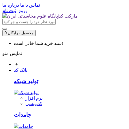
تماس با ما
درباره ما
ورود
ثبت نام
0 محصول - رایگان
سبد خرید شما خالی است!
نمایش منو
+
بانک کد
تولید شبکه
نرم افزار
کدنویسی
جامدات