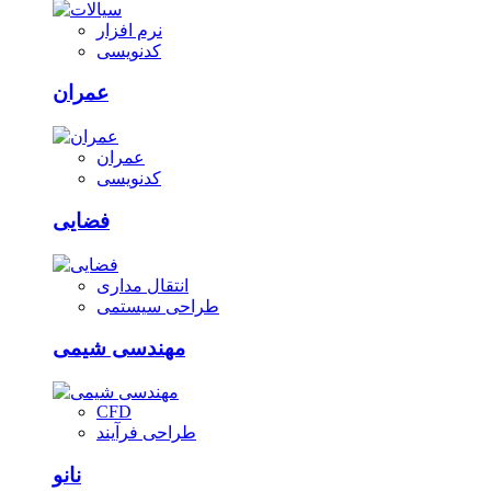
نرم افزار
کدنویسی
عمران
عمران
کدنویسی
فضایی
انتقال مداری
طراحی سیستمی
مهندسی شیمی
CFD
طراحی فرآیند
نانو