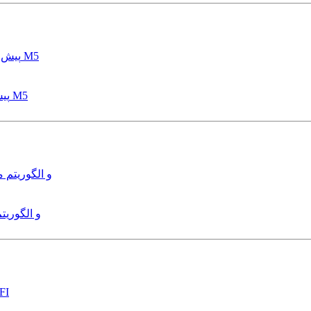
پیش بینی عمق آبشستگی پایه پل با استفاده از مدل درختی قواعد M5
هدایت و کنترل ربات زیرآب