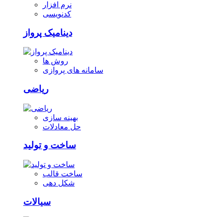
نرم افزار
کدنویسی
دینامیک پرواز
روش ها
سامانه های پروازی
ریاضی
بهینه سازی
حل معادلات
ساخت و تولید
ساخت قالب
شکل دهی
سیالات