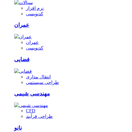
نرم افزار
کدنویسی
عمران
عمران
کدنویسی
فضایی
انتقال مداری
طراحی سیستمی
مهندسی شیمی
CFD
طراحی فرآیند
نانو