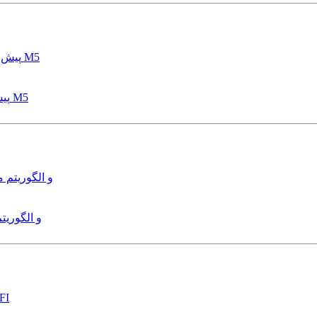
پیش بینی عمق آبشستگی پایه پل با استفاده از مدل درختی قواعد M5
هدایت و کنترل ربات زیرآب