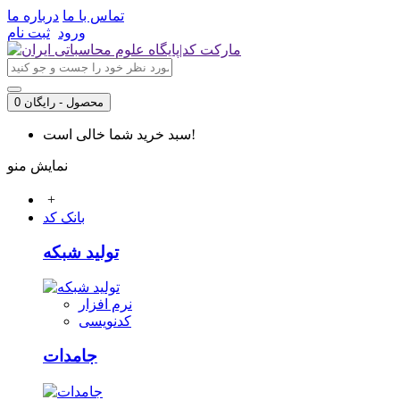
تماس با ما
درباره ما
ورود
ثبت نام
0 محصول - رایگان
سبد خرید شما خالی است!
نمایش منو
+
بانک کد
تولید شبکه
نرم افزار
کدنویسی
جامدات