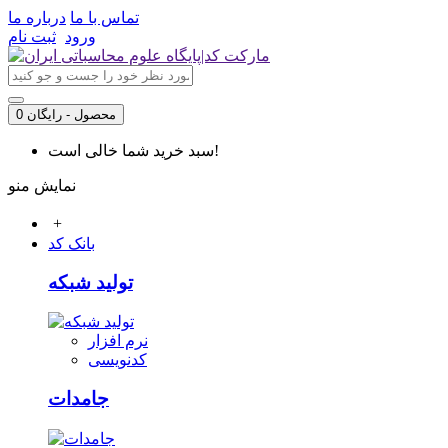
تماس با ما
درباره ما
ورود
ثبت نام
0 محصول - رایگان
سبد خرید شما خالی است!
نمایش منو
+
بانک کد
تولید شبکه
نرم افزار
کدنویسی
جامدات