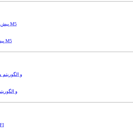
پیش بینی عمق آبشستگی پایه پل با استفاده از مدل درختی قواعد M5
هدایت و کنترل ربات زیرآب