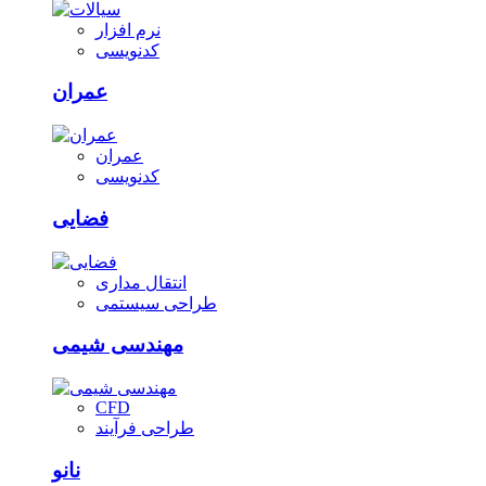
نرم افزار
کدنویسی
عمران
عمران
کدنویسی
فضایی
انتقال مداری
طراحی سیستمی
مهندسی شیمی
CFD
طراحی فرآیند
نانو