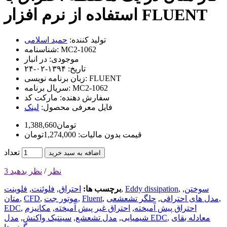
استفاده از نرم افزار FLUENT
تولید کننده:
حمید اسلامی
MC2-1062
شناسنامه:
موجودی:
در انبار
تاریخ:
۱۳۹۴-۰۲-۲۴
FLUENT
زبان برنامه نویسی:
MC2-1062
سریال برنامه:
سفارش دهنده:
مارکت کد
فایل معرفی محصول:
لینک
1,388,660تومان
قیمت بدون مالیات: 1,274,000تومان
تعداد
اضافه به سبد خرید
3 نظر
/
نظر بدهید
سوختن
,
,
Eddy dissipation
,
برچسب ها:
احتراق
,
فلوئنت
,
فلوینت
,
مدل های احتراقی
,
حلگر تشعشعی
,
Fluent
,
موتور جت
,
CFD
,
متان
احتراق پیش آمیخته
,
احتراق غیر پیش آمیخته
,
مکانیزم
,
EDC
معادله بقای
,
مدل EDC
شیمیایی
,
مدل تشعشع
,
سینتیک واکنش
,