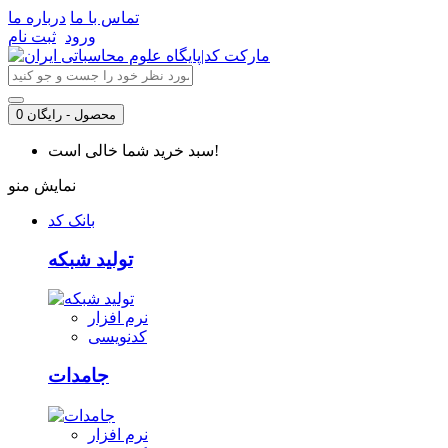
تماس با ما
درباره ما
ورود
ثبت نام
0 محصول - رایگان
سبد خرید شما خالی است!
نمایش منو
بانک کد
تولید شبکه
نرم افزار
کدنویسی
جامدات
نرم افزار