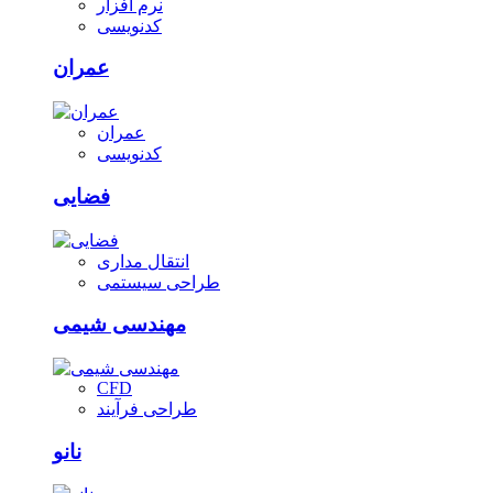
نرم افزار
کدنویسی
عمران
عمران
کدنویسی
فضایی
انتقال مداری
طراحی سیستمی
مهندسی شیمی
CFD
طراحی فرآیند
نانو