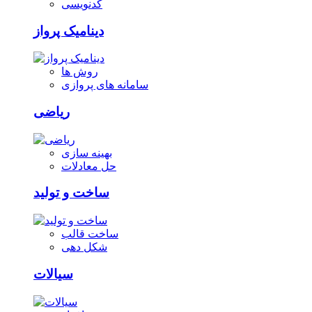
کدنویسی
دینامیک پرواز
روش ها
سامانه های پروازی
ریاضی
بهینه سازی
حل معادلات
ساخت و تولید
ساخت قالب
شکل دهی
سیالات