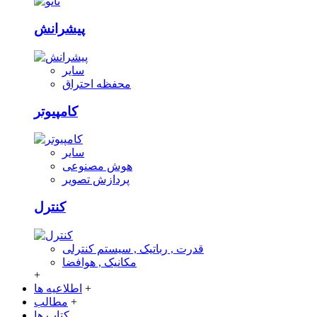
پیشرانش
سایر
محفظه احتراق
کامپیوتر
سایر
هوش مصنوعی
پردازش تصویر
کنترل
قدرت , رباتیک , سیستم کنترلی
مکانیک , هوافضا
+
+
اطلاعیه ها
+
مطالب
کتاب ها