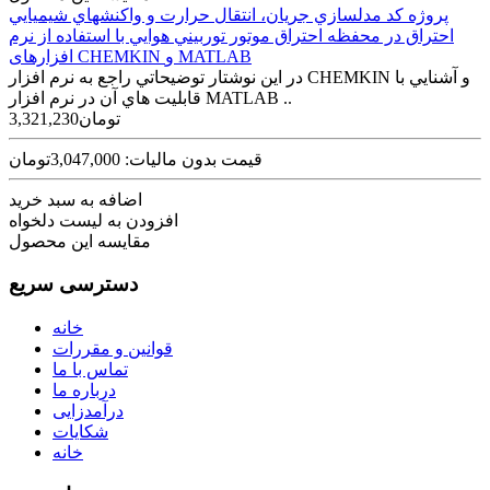
پروژه كد مدلسازي جريان، انتقال حرارت و واكنشهاي شيميايي
احتراق در محفظه احتراق موتور توربيني هوايي با استفاده از نرم
افزارهای CHEMKIN و MATLAB
در این نوشتار توضيحاتي راجع به نرم افزار CHEMKIN و آشنايي با
قابليت هاي آن در نرم افزار MATLAB ..
3,321,230تومان
قیمت بدون مالیات: 3,047,000تومان
اضافه به سبد خرید
افزودن به لیست دلخواه
مقایسه این محصول
دسترسی سریع
خانه
قوانین و مقررات
تماس با ما
درباره ما
درآمدزایی
شکایات
خانه