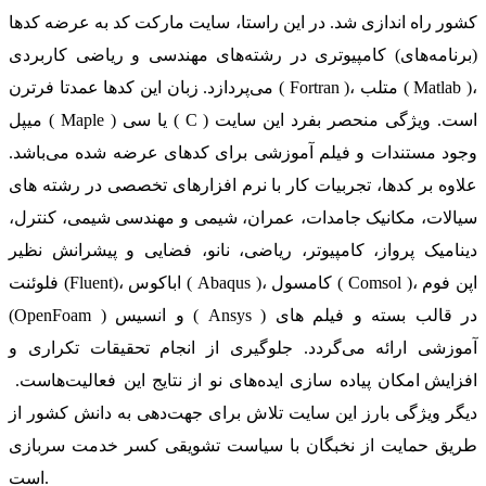
کشور راه اندازی شد. در این راستا، سایت مارکت کد به عرضه کدها
(برنامه‌های) کامپیوتری در رشته‌های مهندسی و ریاضی کاربردی
می‌پردازد. زبان این کدها عمدتا فرترن ( Fortran )، متلب ( Matlab )،
میپل ( Maple ) یا سی ( C ) است. ویژگی منحصر بفرد این سایت
وجود مستندات و فیلم آموزشی برای کدهای عرضه شده می‌باشد.
علاوه بر کدها، تجربیات کار با نرم افزارهای تخصصی در رشته های
سیالات، مکانیک جامدات، عمران، شیمی و مهندسی شیمی، کنترل،
دینامیک پرواز، کامپیوتر، ریاضی، نانو، فضایی و پیشرانش نظیر
فلوئنت (Fluent)، اباکوس ( Abaqus )، کامسول ( Comsol )، اپن فوم
(OpenFoam ) و انسیس ( Ansys ) در قالب بسته‌ و فیلم های
آموزشی ارائه می‌گردد. جلوگیری از انجام تحقیقات تکراری و
افزایش امکان پیاده سازی ایده‌های نو از نتایج این فعالیت‌هاست.
دیگر ویژگی بارز این سایت تلاش برای جهت‌دهی به دانش کشور از
طریق حمایت از نخبگان با سیاست تشویقی کسر خدمت سربازی
است.