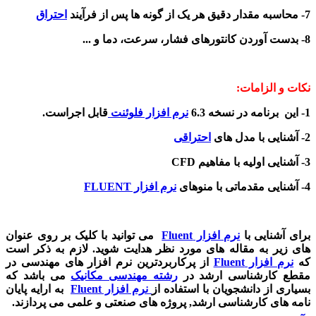
7- محاسبه مقدار دقیق هر یک از گونه ها پس از فرآیند
احتراق
8- بدست آوردن کانتورهای فشار، سرعت، دما و ...
نکات و الزامات:
1- این برنامه در نسخه 6.3
نرم افزار فلوئنت
قابل اجراست.
2- آشنایی با مدل های
احتراقی
3- آشنایی اولیه با مفاهیم CFD
4- آشنایی مقدماتی با منوهای
نرم افزار FLUENT
برای آشنایی با
نرم افزار
Fluent
می توانید با کلیک بر روی عنوان
های زیر به مقاله های مورد نظر هدایت شوید. لازم به ذکر است
که
نرم افزار
Fluent
از پرکاربردترین نرم افزار های مهندسی در
مقطع کارشناسی ارشد در
رشته مهندسی مکانیک
می باشد که
بسیاری از دانشجویان با استفاده از
نرم افزار
Fluent
به ارایه پایان
نامه های کارشناسی ارشد, پروژه های صنعتی و علمی می پردازند.