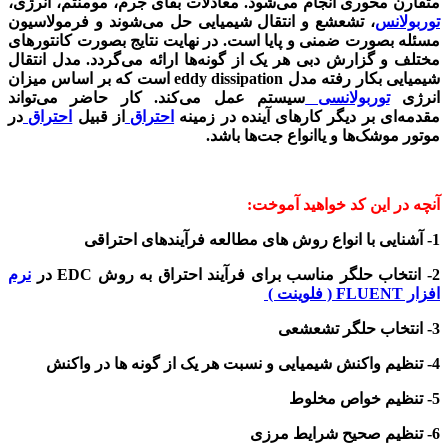
متقارن محوری انجام می‌شود. معادلات بقای جرم، مومنتم، انرژی،
توربولانس
، تشعشع و انتقال شیمیایی حل می‌شوند و فرمولاسیون
مسئله بصورت ضمنی و پایا است. در نهایت نتایج بصورت کانتورهای
مختلف و گزارش دبی هر یک از گونه‌ها ارائه می‌گردد. مدل انتقال
شیمیایی بکار رفته مدل eddy dissipation است که بر اساس میزان
انرژی
توربولانسی
سیستم عمل می‌کند. کار حاضر می‌تواند
مقدمه‌ای بر دیگر کارهای آینده در زمینه
احتراق
از قبیل
احتراق
در
موتور موشک‌ها و یاانواع جت‌ها باشد.
آنچه در این کد خواهید آموخت:
1- آشنایی با انواع روش های مطالعه فرآیندهای احتراقی
2- انتخاب حلگر مناسب برای فرآیند احتراق به روش EDC در
نرم
افزار FLUENT ( فلوینت )
3- انتخاب حلگر تشعشعی
4- تنظیم واکنش شیمیایی و نسبت هر یک از گونه ها در واکنش
5- تنظیم خواص مخلوط
6- تنظیم صحیح شرایط مرزی