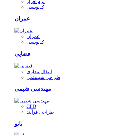
نرم افزار
کدنویسی
عمران
عمران
کدنویسی
فضایی
انتقال مداری
طراحی سیستمی
مهندسی شیمی
CFD
طراحی فرآیند
نانو