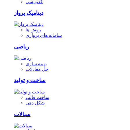
کدنویسی
دینامیک پرواز
روش ها
سامانه های پروازی
ریاضی
بهینه سازی
حل معادلات
ساخت و تولید
ساخت قالب
شکل دهی
سیالات