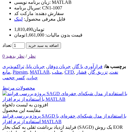
MATLAB
زبان برنامه نویسی:
CN1-1007
سریال برنامه:
سفارش دهنده:
مارکت کد
فایل معرفی محصول:
لینک
1,810,490تومان
قیمت بدون مالیات: 1,661,000تومان
تعداد
اضافه به سبد خرید
0 نظر
/
نظر بدهید
برچسب ها:
فرازآوری با گاز
,
جریان دوفاز
,
جریان پایا
,
تراکم‌پذیری
نفت
,
تزریق گاز
,
فشار
,
CFD
,
متلب
,
MATLAB
,
Pipesim
,
مایع
حباب
,
کسر حجمی
محصولات مرتبط
افزودن به لیست دلخواه
مقایسه این محصول
پروژه بررسی فرایند SAGD با استفاده از مدل شبکه‌ای حفره‌ای با
استفاده از نرم افزار MATLAB
فرایند ازدیاد برداشت ثقلی به کمک بخار (SAGD) یک روش EOR