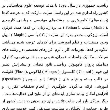
ریاست جمهوری در سال 1392 با هدف توسعه علوم محاسباتی در
کشور راه اندازی شد. در این راستا، سایت مارکت کد به عرضه کدها
(برنامه‌های) کامپیوتری در رشته‌های مهندسی و ریاضی کاربردی
می‌پردازد. زبان این کدها عمدتا فرترن ( Fortran )، متلب ( Matlab )،
میپل ( Maple ) یا سی ( C ) است. ویژگی منحصر بفرد این سایت
وجود مستندات و فیلم آموزشی برای کدهای عرضه شده می‌باشد.
علاوه بر کدها، تجربیات کار با نرم افزارهای تخصصی در رشته های
سیالات، مکانیک جامدات، عمران، شیمی و مهندسی شیمی، کنترل،
دینامیک پرواز، کامپیوتر، ریاضی، نانو، فضایی و پیشرانش نظیر
فلوئنت (Fluent)، اباکوس ( Abaqus )، کامسول ( Comsol )، اپن فوم
(OpenFoam ) و انسیس ( Ansys ) در قالب بسته‌ و فیلم های
آموزشی ارائه می‌گردد. جلوگیری از انجام تحقیقات تکراری و
افزایش امکان پیاده سازی ایده‌های نو از نتایج این فعالیت‌هاست.
دیگر ویژگی بارز این سایت تلاش برای جهت‌دهی به دانش کشور از
طریق حمایت از نخبگان با سیاست تشویقی کسر خدمت سربازی