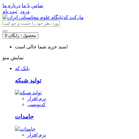
تماس با ما
درباره ما
ورود
ثبت نام
0 محصول - رایگان
سبد خرید شما خالی است!
نمایش منو
بانک کد
تولید شبکه
نرم افزار
کدنویسی
جامدات
نرم افزار