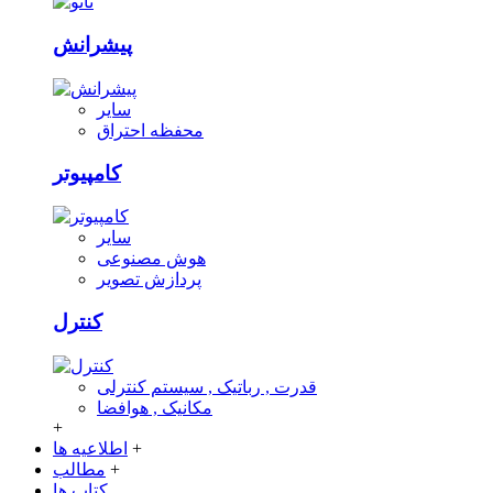
پیشرانش
سایر
محفظه احتراق
کامپیوتر
سایر
هوش مصنوعی
پردازش تصویر
کنترل
قدرت , رباتیک , سیستم کنترلی
مکانیک , هوافضا
+
+
اطلاعیه ها
+
مطالب
کتاب ها