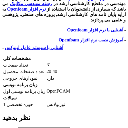
مهندسی در مقطع کارشناسی ارشد در
رشته مهندسی مکانیک
می
باشد که بسیاری از دانشجویان با استفاده از
نرم افزار Openfoam
به
ارایه پایان نامه های کارشناسی ارشد, پروژه های صنعتی, پژوهشی
و علمی می پردازند.
-
آشنایی با نرم افزار Openfoam
-
آموزش نصب نرم افزار Openfoam
آشنایی با سیستم عامل لینوکس
-
مشخصات کلی
31
تعداد صفحات
20-40
تعداد صفحات محصول
دارد
نمودارهای خروجی
زبان برنامه نویسی
OpenFOAM
زبان برنامه نویسی اول
سیالات
توربولانس
حوزه تخصصی 1
نظر بدهید