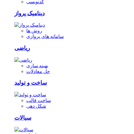
کدنویسی
دینامیک پرواز
روش ها
سامانه های پروازی
ریاضی
بهینه سازی
حل معادلات
ساخت و تولید
ساخت قالب
شکل دهی
سیالات