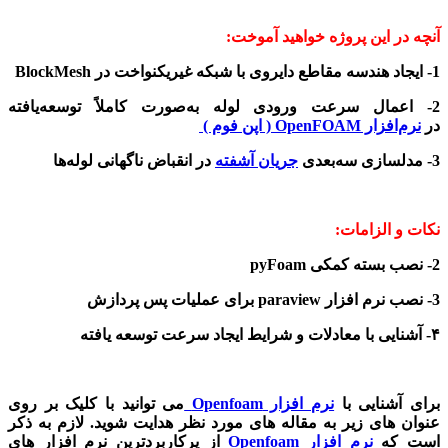
آنچه در این پروژه خواهید آموخت:
1- ایجاد هندسه مقاطع دایروی با شبکه غیریکنواخت در BlockMesh
2- اعمال سرعت ورودی لوله به‌صورت کاملاً توسعه‌یافته
در
نرم‌افزار OpenFOAM ( اپن فوم )
3- مدلسازی سه‌بعدی
جریان آشفته
در انقباض ناگهانی لوله‌ها
نکات و الزامات:
2- نصب بسته کمکی pyFoam
3- نصب نرم افزار paraview برای عملیات پس پردازش
۴- آشنایی با معادلات و شرایط ایجاد سرعت توسعه یافته
برای آشنایی با
نرم افزار Openfoam
می توانید با کلیک بر روی
عنوان های زیر به مقاله های مورد نظر هدایت شوید. لازم به ذکر
است که
نرم افزار Openfoam
از پرکاربردترین نرم افزار های