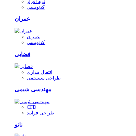
نرم افزار
کدنویسی
عمران
عمران
کدنویسی
فضایی
انتقال مداری
طراحی سیستمی
مهندسی شیمی
CFD
طراحی فرآیند
نانو