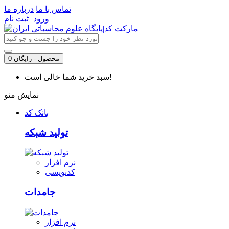
تماس با ما
درباره ما
ورود
ثبت نام
0 محصول - رایگان
سبد خرید شما خالی است!
نمایش منو
بانک کد
تولید شبکه
نرم افزار
کدنویسی
جامدات
نرم افزار