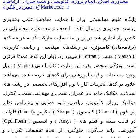
مشاوره، اصلاح، انجام پروژه، کدنویسی و شبیه سازی - ارتباط با
ادمین در تلگرام: @Marketcode_ir
پایگاه علوم محاسباتی ایران با حمایت معاونت علمی وفناوری
ریاست جمهوری در سال 1392 با هدف توسعه علوم محاسباتی در
کشور راه اندازی شد. در این راستا، سایت مارکت کد به عرضه کدها
(برنامه‌های) کامپیوتری در رشته‌های مهندسی و ریاضی کاربردی
می‌پردازد. زبان این کدها عمدتا فرترن ( Fortran )، متلب ( Matlab )،
میپل ( Maple ) یا سی ( C ) است. ویژگی منحصر بفرد این سایت
وجود مستندات و فیلم آموزشی برای کدهای عرضه شده می‌باشد.
علاوه بر کدها، تجربیات کار با نرم افزارهای تخصصی در رشته های
سیالات، مکانیک جامدات، عمران، شیمی و مهندسی شیمی، کنترل،
دینامیک پرواز، کامپیوتر، ریاضی، نانو، فضایی و پیشرانش نظیر
فلوئنت (Fluent)، اباکوس ( Abaqus )، کامسول ( Comsol )، اپن فوم
(OpenFoam ) و انسیس ( Ansys ) در قالب بسته‌ و فیلم های
آموزشی ارائه می‌گردد. جلوگیری از انجام تحقیقات تکراری و