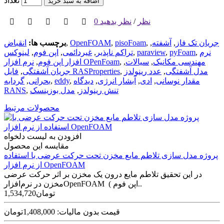
تعداد
اضافه به سبد خرید
0 نظر
/
نظر بدهید
جریان تک فاز
,
آشفته
,
,
pisoFoam
,
OpenFOAM
,
برچسب ها:
انقباض
نرم
,
pyFoam
,
paraview
,
تراکم ناپذیر
,
غیردائمی
,
اپن فوم
,
لینوکس
مهندسی مکانیک
,
سیالات
,
,
نرم افزار OPenFoam
افزار اپن فوم
,
مدل آشفتگی
,
عدد رینولدز
,
فایل RASProperties
جریان آشفتگی
,
مقدار نوسانی
,
ادی
,
آبشار انرژی
,
دیدگاه
,
eddy
,
بحرانی
,
گردابه
تنش رینولدز
,
مدل بوزینسک
,
RANS
محصولات مرتبط
افزودن به لیست دلخواه
مقایسه این محصول
پروژه مدل‌ سازی تلاطم مایع مخزن تحت حرکت عرضی با استفاده
از نرم افزار OpenFOAM
در این تحقیق تلاطم مایع درون یک مخزن بر اثر حرکت عرضی
مخزن در نرم‌افزارOpenFOAM ( اپن فوم..
1,534,720تومان
قیمت بدون مالیات: 1,408,000تومان