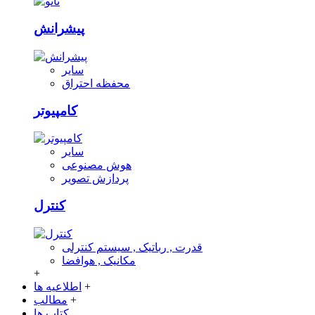
پیشرانش
سایر
محفظه احتراق
کامپیوتر
سایر
هوش مصنوعی
پردازش تصویر
کنترل
قدرت , رباتیک , سیستم کنترلی
مکانیک , هوافضا
+
+
اطلاعیه ها
+
مطالب
کتاب ها