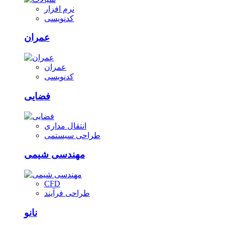
نرم افزار
کدنویسی
عمران
عمران
کدنویسی
فضایی
انتقال مداری
طراحی سیستمی
مهندسی شیمی
CFD
طراحی فرآیند
نانو