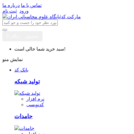
تماس با ما
درباره ما
ورود
ثبت نام
0 محصول - رایگان
سبد خرید شما خالی است!
نمایش منو
بانک کد
تولید شبکه
نرم افزار
کدنویسی
جامدات
نرم افزار