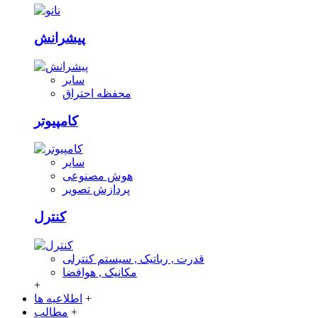
پیشرانش
سایر
محفظه احتراق
کامپیوتر
سایر
هوش مصنوعی
پردازش تصویر
کنترل
قدرت , رباتیک , سیستم کنترلی
مکانیک , هوافضا
+
+
اطلاعیه ها
+
مطالب