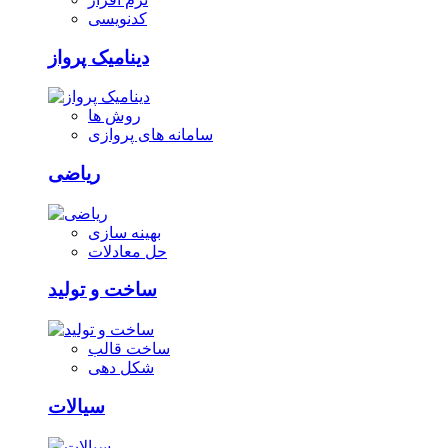
کدنویسی
دینامیک پرواز
روش ها
سامانه های پروازی
ریاضی
بهینه سازی
حل معادلات
ساخت و تولید
ساخت قالب
شکل دهی
سیالات