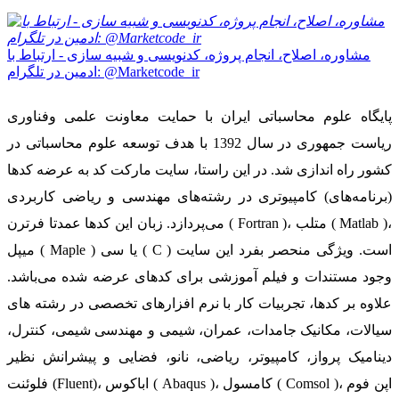
مشاوره، اصلاح، انجام پروژه، کدنویسی و شبیه سازی - ارتباط با
ادمین در تلگرام: @Marketcode_ir
پایگاه علوم محاسباتی ایران با حمایت معاونت علمی وفناوری
ریاست جمهوری در سال 1392 با هدف توسعه علوم محاسباتی در
کشور راه اندازی شد. در این راستا، سایت مارکت کد به عرضه کدها
(برنامه‌های) کامپیوتری در رشته‌های مهندسی و ریاضی کاربردی
می‌پردازد. زبان این کدها عمدتا فرترن ( Fortran )، متلب ( Matlab )،
میپل ( Maple ) یا سی ( C ) است. ویژگی منحصر بفرد این سایت
وجود مستندات و فیلم آموزشی برای کدهای عرضه شده می‌باشد.
علاوه بر کدها، تجربیات کار با نرم افزارهای تخصصی در رشته های
سیالات، مکانیک جامدات، عمران، شیمی و مهندسی شیمی، کنترل،
دینامیک پرواز، کامپیوتر، ریاضی، نانو، فضایی و پیشرانش نظیر
فلوئنت (Fluent)، اباکوس ( Abaqus )، کامسول ( Comsol )، اپن فوم