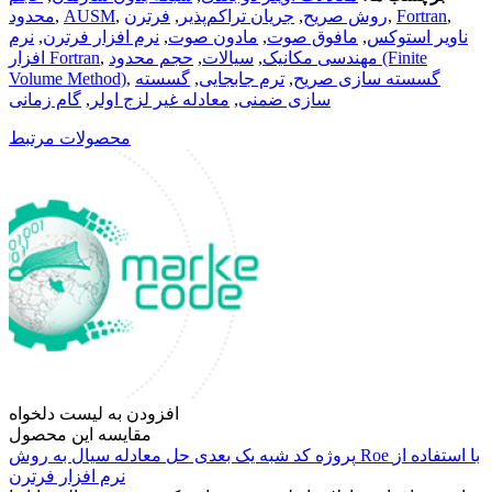
,
Fortran
,
روش صریح
,
جریان تراکم‌پذیر
,
فرترن
,
AUSM
,
محدود
ناویر استوکس
,
مافوق صوت
,
مادون صوت
,
نرم افزار فرترن
,
نرم
مهندسی مکانیک
,
سیالات
,
حجم محدود (Finite
,
افزار Fortran
گسسته سازی صریح
,
ترم جابجایی
,
گسسته
,
Volume Method)
سازی ضمنی
,
معادله غیر لزج اولر
,
گام زمانی
محصولات مرتبط
افزودن به لیست دلخواه
مقایسه این محصول
پروژه کد شبه یک بعدی حل معادله سیال به روش Roe با استفاده از
نرم افزار فرترن