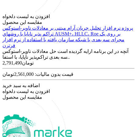
افزودن به لیست دلخواه
مقایسه این محصول
پروژه نرم افزار تحلیل جریان آرام مبتنی بر معادلات ناویر-استوکس
تراکم پذیر ناپایا با روشهاي AUSM+، HLLC، Roe بر روی یک
مجرای سه بعدی با شبکه سازمان یافته با استفاده از نرم افزار
فرترن
آنچه در این برنامه ارایه گردیده است حل معادلات ناویر-استوکس
سه بعدی تراکم‌پذیر ناپایا، با استفا..
2,791,490تومان
قیمت بدون مالیات: 2,561,000تومان
اضافه به سبد خرید
افزودن به لیست دلخواه
مقایسه این محصول