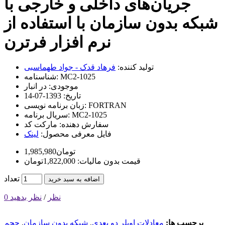
جریان‌‌های داخلی و خارجی با
شبکه بدون سازمان با استفاده از
نرم افزار فرترن
تولید کننده:
فرهاد قدک - جواد طهماسبی
MC2-1025
شناسنامه:
موجودی:
در انبار
تاریخ:
1393-07-14
FORTRAN
زبان برنامه نویسی:
MC2-1025
سریال برنامه:
سفارش دهنده:
مارکت کد
فایل معرفی محصول:
لینک
1,985,980تومان
قیمت بدون مالیات: 1,822,000تومان
تعداد
اضافه به سبد خرید
0 نظر
/
نظر بدهید
برچسب ها:
معادلات اویلر دو بعدی
,
شبکه بدون سازمان
,
حجم