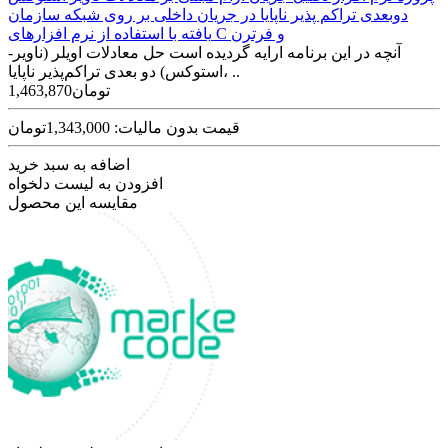
دوبعدی تراکم پذیر ناپایا در جریان داخلی بر روی شبکه سازمان
یافته با استفاده از نرم افزارهای C و فرترن
آنچه در این برنامه ارایه گردیده است حل معادلات اویلر (ناویر-
استوکس) دو بعدی تراکم‌پذیر ناپایا، ..
1,463,870تومان
قیمت بدون مالیات: 1,343,000تومان
اضافه به سبد خرید
افزودن به لیست دلخواه
مقایسه این محصول