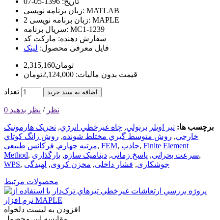
تاریخ:
1396-05-07
MATLAB
زبان برنامه نویسی:
MAPLE
زبان برنامه نویسی 2:
MC1-1239
سریال برنامه:
سفارش دهنده:
مارکت کد
فایل معرفی محصول:
لینک
2,315,160تومان
قیمت بدون مالیات: 2,124,000تومان
تعداد
اضافه به سبد خرید
0 نظر
/
نظر بدهید
برچسب ها:
تير اويلر برنولي
,
چاه غيرخطي انرژي
,
تحريک هارمونيک
خارجي
,
روش متوسط گيري مختلط شونده
,
روش رانگ کوتاي
Finite Element
,
جاذب
,
FEM‌
,
مرتبه چهارم
,
فرکانس طبیعی
,
سرعت بحرانی
,
پاسخ زمانی
,
دینامیک سازه
,
بارگذاری
,
Method
جوشکاری
,
فشار داخلی
,
مخزن کروی
,
لهیدگی
,
WPS‌
محصولات مرتبط
افزودن به لیست دلخواه
مقایسه این محصول