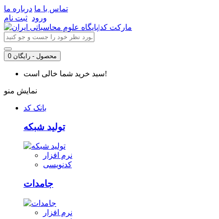
تماس با ما
درباره ما
ورود
ثبت نام
0 محصول - رایگان
سبد خرید شما خالی است!
نمایش منو
بانک کد
تولید شبکه
نرم افزار
کدنویسی
جامدات
نرم افزار