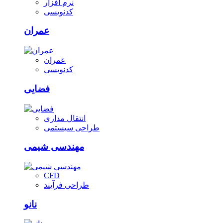
نرم افزار
کدنویسی
عمران
عمران
کدنویسی
فضایی
انتقال مداری
طراحی سیستمی
مهندسی شیمی
CFD
طراحی فرآیند
نانو