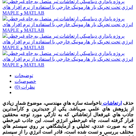
توضیحات
خصوصیات
نظرات (0)
حذف
ارتعاشات
ناخواسته سازه هاي مهندسي، موضوع شمار زيادي
از پژوهش هاي علمي مي‌باشد. يکي از جديدترين و کارآمدترين
جاذب هاي غيرفعال ارتعاشاتي که به تازگي مورد توجه محققين
قرار گرفته است، چاه غيرخطي انرژي است. اين جاذب غيرخطي
که به صورت عددي، تحليلي و آزمايشگاهي بر روي سيستم هاي
مختلف بررسي و تست شده است، قادر است انرژي را از سيستم