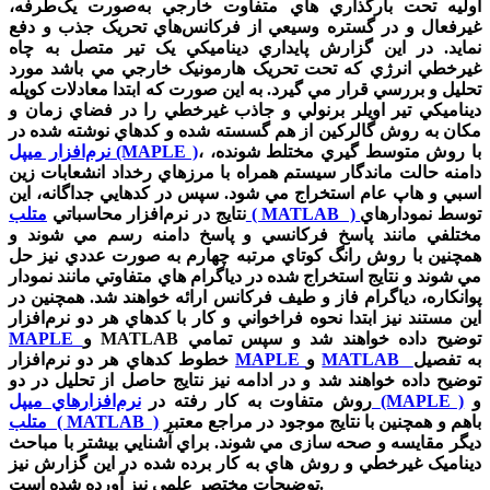
اوليه تحت بارگذاري هاي متفاوت خارجي به‌صورت يک‌طرفه،
غيرفعال و در گستره وسيعي از فرکانس‌هاي تحريک جذب و دفع
نمايد. در اين گزارش پايداري ديناميکي يک تير متصل به چاه
غيرخطي انرژي که تحت تحريک هارمونيک خارجي مي باشد مورد
تحليل و بررسي قرار مي گيرد. به اين صورت که ابتدا معادلات کوپله
ديناميکي تير اويلر برنولي و جاذب غيرخطي را در فضاي زمان و
مکان به روش گالرکين از هم گسسته شده و کدهاي نوشته شده در
، با روش متوسط گيري مختلط شونده،
نرم‌افزار ميپل (MAPLE )
دامنه حالت ماندگار سيستم همراه با مرزهاي رخداد انشعابات زين
اسبي و هاپ عام استخراج مي شود. سپس در کدهايي جداگانه، اين
توسط نمودارهاي
متلب ( MATLAB )
نتايج در نرم‌افزار محاسباتي
مختلفي مانند پاسخ فرکانسي و پاسخ دامنه رسم مي شوند و
همچنين با روش رانگ کوتاي مرتبه چهارم به صورت عددي نيز حل
مي شوند و نتايج استخراج شده در دياگرام هاي متفاوتي مانند نمودار
پوانکاره، دياگرام فاز و طيف فرکانس ارائه خواهند شد. همچنين در
اين مستند نيز ابتدا نحوه فراخواني و کار با کدهاي هر دو نرم‌افزار
و MATLAB توضيح داده خواهند شد و سپس تمامي
MAPLE
به تفصيل
MATLAB
و
MAPLE
خطوط کدهاي هر دو نرم‌افزار
توضيح داده خواهند شد و در ادامه نيز نتايج حاصل از تحليل در دو
و
نرم‌افزارهاي ميپل (MAPLE )
روش متفاوت به کار رفته در
باهم و همچنين با نتايج موجود در مراجع معتبر
متلب ( MATLAB )
ديگر مقايسه و صحه سازی مي شوند. براي آشنايي بيشتر با مباحث
ديناميک غيرخطي و روش هاي به کار برده شده در اين گزارش نيز
توضيحات مختصر علمي نيز آورده شده است.