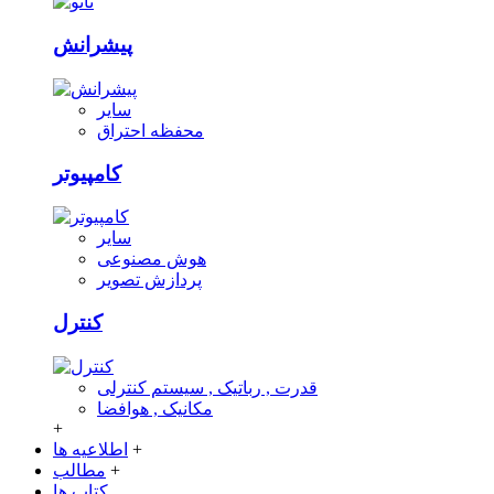
پیشرانش
سایر
محفظه احتراق
کامپیوتر
سایر
هوش مصنوعی
پردازش تصویر
کنترل
قدرت , رباتیک , سیستم کنترلی
مکانیک , هوافضا
+
+
اطلاعیه ها
+
مطالب
کتاب ها