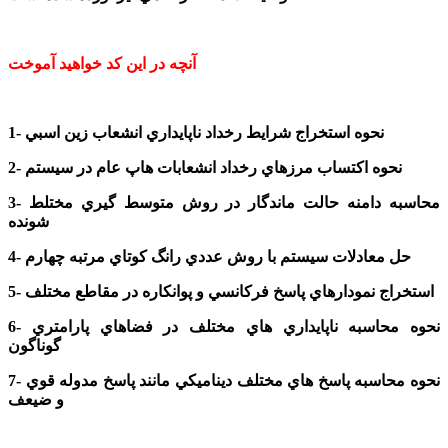
آنچه در این کد خواهید آموخت
1- نحوه استخراج شرايط رخداد ناپايداري انشعاب زين اسبي
2- نحوه اکتساب مرزهاي رخداد انشعابات هاپ عام در سيستم
3- محاسبه دامنه حالت ماندگار در روش متوسط گيري مختلط
شونده
4- حل معادلات سيستم با روش عددي رانگ کوتاي مرتبه چهارم
5- استخراج نمودارهاي پاسخ فرکانسي و پوانکاره در مقاطع مختلف
6- نحوه محاسبه ناپايداري هاي مختلف در فضاهاي پارامتري
گوناگون
7- نحوه محاسبه پاسخ هاي مختلف ديناميکي مانند پاسخ مدوله قوي
و ضيعف