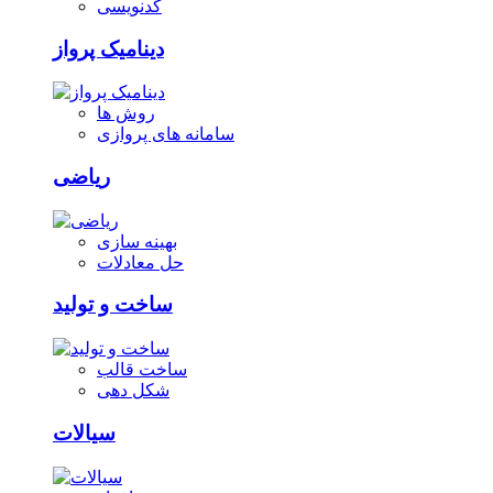
کدنویسی
دینامیک پرواز
روش ها
سامانه های پروازی
ریاضی
بهینه سازی
حل معادلات
ساخت و تولید
ساخت قالب
شکل دهی
سیالات