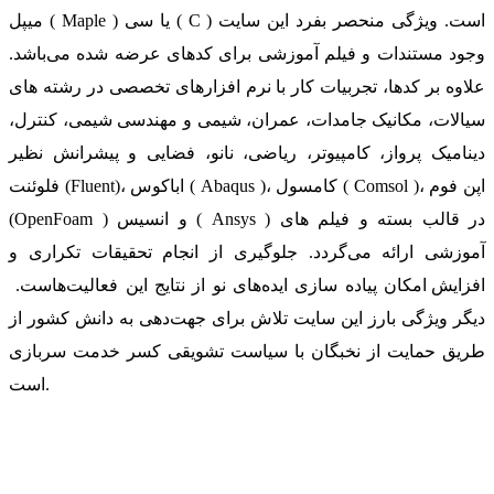
میپل ( Maple ) یا سی ( C ) است. ویژگی منحصر بفرد این سایت
وجود مستندات و فیلم آموزشی برای کدهای عرضه شده می‌باشد.
علاوه بر کدها، تجربیات کار با نرم افزارهای تخصصی در رشته های
سیالات، مکانیک جامدات، عمران، شیمی و مهندسی شیمی، کنترل،
دینامیک پرواز، کامپیوتر، ریاضی، نانو، فضایی و پیشرانش نظیر
فلوئنت (Fluent)، اباکوس ( Abaqus )، کامسول ( Comsol )، اپن فوم
(OpenFoam ) و انسیس ( Ansys ) در قالب بسته‌ و فیلم های
آموزشی ارائه می‌گردد. جلوگیری از انجام تحقیقات تکراری و
افزایش امکان پیاده سازی ایده‌های نو از نتایج این فعالیت‌هاست.
دیگر ویژگی بارز این سایت تلاش برای جهت‌دهی به دانش کشور از
طریق حمایت از نخبگان با سیاست تشویقی کسر خدمت سربازی
است.