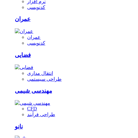
نرم افزار
کدنویسی
عمران
عمران
کدنویسی
فضایی
انتقال مداری
طراحی سیستمی
مهندسی شیمی
CFD
طراحی فرآیند
نانو