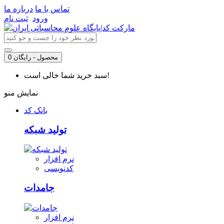
تماس با ما
درباره ما
ورود
ثبت نام
0 محصول - رایگان
سبد خرید شما خالی است!
نمایش منو
بانک کد
تولید شبکه
نرم افزار
کدنویسی
جامدات
نرم افزار