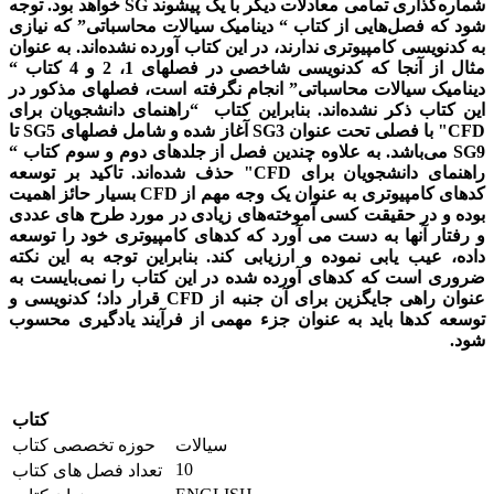
شماره‌گذاری تمامی معادلات دیگر با یک پیشوند
SG
خواهد بود. توجه
شود که فصل­‌هایی از کتاب
“
دینامیک سیالات محاسباتی
”
که نیازی
به کدنویسی کامپیوتری ندارند، در این کتاب آورده نشده‌­اند. به عنوان
مثال از آنجا که کدنویسی شاخصی در فصلهای 1، 2 و 4 کتاب
“
دینامیک سیالات محاسباتی
”
انجام نگرفته است، فصل­های مذکور در
این کتاب ذکر نشده‌­اند. بنابراین کتاب
“
راهنمای دانشجویان برای
CFD
" با فصلی تحت عنوان
SG3
آغاز شده و شامل فصل­های
SG5
تا
SG9
می‌­باشد. به علاوه چندین فصل از جلدهای دوم و سوم کتاب
“
راهنمای دانشجویان برای
CFD
" حذف شده‌اند. تاکید بر توسعه
کدهای کامپیوتری به عنوان یک وجه مهم از
CFD
بسیار حائز اهمیت
بوده و در حقیقت کسی آموخته‌های زیادی در مورد طرح ­های عددی
و رفتار آنها به دست می ­آورد که کدهای کامپیوتری خود را توسعه
داده، عیب ­یابی نموده و ارزیابی کند. بنابراین توجه به این نکته
ضروری است که کدهای آورده شده در این کتاب را نمی‌بایست به
عنوان راهی جایگزین برای آن جنبه از
CFD
قرار داد؛ کدنویسی و
توسعه کدها باید به عنوان جزء مهمی از فرآیند یادگیری محسوب
شود.
کتاب
سیالات
حوزه تخصصی کتاب
10
تعداد فصل های کتاب