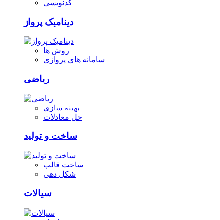
کدنویسی
دینامیک پرواز
روش ها
سامانه های پروازی
ریاضی
بهینه سازی
حل معادلات
ساخت و تولید
ساخت قالب
شکل دهی
سیالات