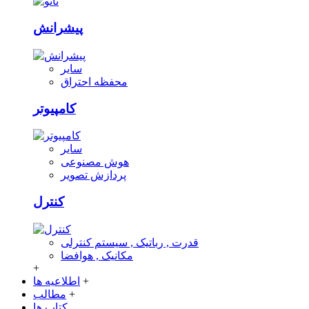
پیشرانش
سایر
محفظه احتراق
کامپیوتر
سایر
هوش مصنوعی
پردازش تصویر
کنترل
قدرت , رباتیک , سیستم کنترلی
مکانیک , هوافضا
+
+
اطلاعیه ها
+
مطالب
کتاب ها