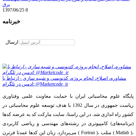
برق
1397/06/25
8
خبرنامه
برای عضویت در خبرنامه ایمیل خود را وارد نمایید
ارسال
مشاوره، اصلاح، انجام پروژه، کدنویسی و شبیه سازی - ارتباط با
ادمین در تلگرام: @Marketcode_ir
پایگاه علوم محاسباتی ایران با حمایت معاونت علمی وفناوری
ریاست جمهوری در سال 1392 با هدف توسعه علوم محاسباتی در
کشور راه اندازی شد. در این راستا، سایت مارکت کد به عرضه کدها
(برنامه‌های) کامپیوتری در رشته‌های مهندسی و ریاضی کاربردی
می‌پردازد. زبان این کدها عمدتا فرترن ( Fortran )، متلب ( Matlab )،