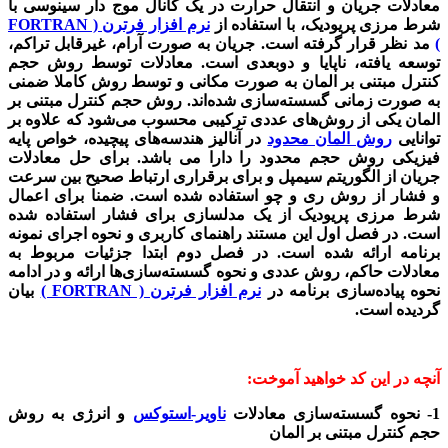
معادلات جریان و انتقال حرارت در یک کانال موج دار سینوسی با
شرط مرزی پریودیک، با استفاده از
نرم افزار فرترن ( FORTRAN
)
مد نظر قرار گرفته است. جریان به صورت آرام، غیرقابل تراکم،
توسعه یافته، ناپایا و دوبعدی است. معادلات توسط روش حجم
کنترل مبتنی بر المان به صورت مکانی و توسط روش کاملا ضمنی
به صورت زمانی گسسته‌سازی شده‌اند. روش حجم کنترل مبتنی بر
المان یکی از روش‌های عددی ترکیبی محسوب می‌شود که علاوه بر
توانایی
روش المان محدود
در آنالیز هندسه‌های پیچیده، خواص پایه
فیزیکی روش حجم محدود را دارا می باشد
.
برای حل معادلات
جریان از الگوریتم سیمپل و برای برقراری ارتباط صحیح بین سرعت
و فشار از روش ری و چو استفاده شده است. ضمنا برای اعمال
شرط مرزی پریودیک از یک مدلسازی برای فشار استفاده شده
است. در فصل اول این مستند راهنمای کاربری و نحوه اجرای نمونه
برنامه ارائه شده است. در فصل دوم ابتدا جزئیات مربوط به
معادلات حاکم، روش عددی و نحوه گسسته‌سازی‌ها ارائه و در ادامه
نحوه پیاده‌سازی برنامه در
نرم افزار فرترن ( FORTRAN )
بیان
گردیده است.
آنچه در این کد خواهید آموخت:
1- نحوه گسسته‌سازی معادلات
ناویر-استوکس
و انرژی به روش
حجم کنترل مبتنی بر المان