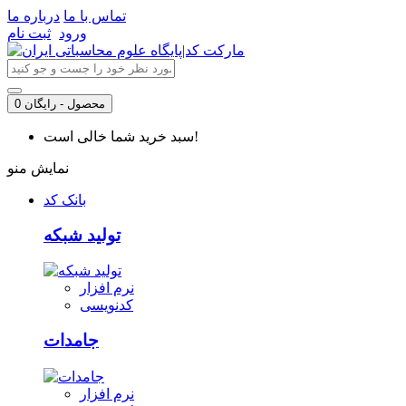
تماس با ما
درباره ما
ورود
ثبت نام
0 محصول - رایگان
سبد خرید شما خالی است!
نمایش منو
بانک کد
تولید شبکه
نرم افزار
کدنویسی
جامدات
نرم افزار