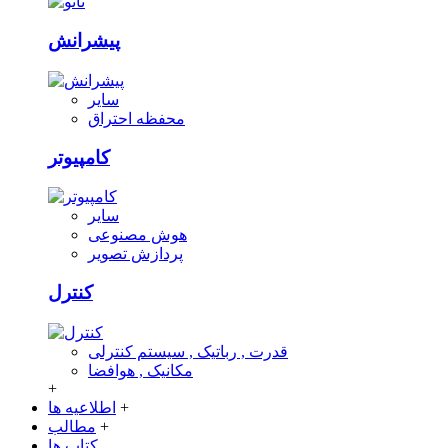
پیشرانش
سایر
محفظه احتراق
کامپیوتر
سایر
هوش مصنوعی
پردازش تصویر
کنترل
قدرت , رباتیک , سیستم کنترلی
مکانیک , هوافضا
+
+
اطلاعیه ها
+
مطالب
کتاب ها