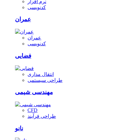
نرم افزار
کدنویسی
عمران
عمران
کدنویسی
فضایی
انتقال مداری
طراحی سیستمی
مهندسی شیمی
CFD
طراحی فرآیند
نانو