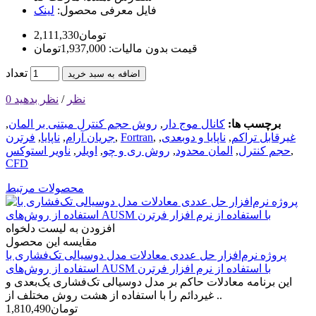
فایل معرفی محصول:
لینک
2,111,330تومان
قیمت بدون مالیات: 1,937,000تومان
تعداد
اضافه به سبد خرید
0 نظر
/
نظر بدهید
برچسب ها:
کانال موج دار
,
روش حجم کنترل مبتنی بر المان
,
غیرقابل تراکم
,
ناپایا و دوبعدی
,
,
Fortran
,
جریان آرام
,
ناپایا
,
فرترن
,
حجم کنترل
,
المان محدود
,
روش ری و چو
,
اویلر
,
ناویر استوکس
CFD
محصولات مرتبط
افزودن به لیست دلخواه
مقایسه این محصول
پروژه نرم‌افزار حل عددی معادلات مدل دوسیالی تک‌فشاری با
استفاده از روش‌های AUSM با استفاده از نرم افزار فرترن
این برنامه معادلات حاکم بر مدل دوسیالی تک‌فشاری یک‌بعدی و
غیردائم را با استفاده از هشت روش مختلف از ..
1,810,490تومان