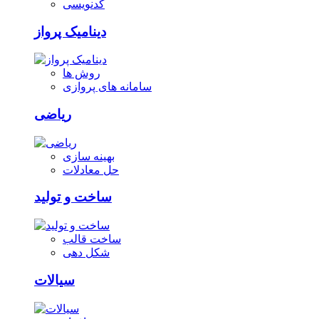
کدنویسی
دینامیک پرواز
روش ها
سامانه های پروازی
ریاضی
بهینه سازی
حل معادلات
ساخت و تولید
ساخت قالب
شکل دهی
سیالات