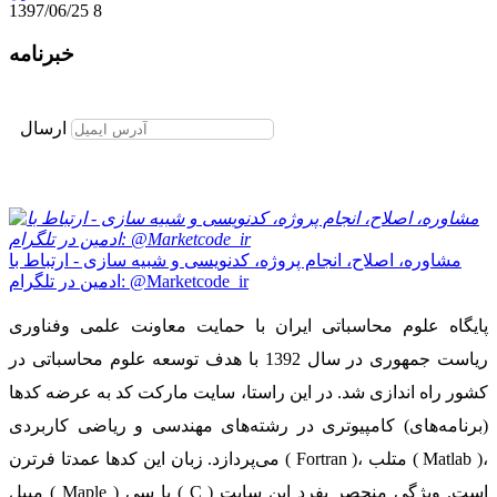
1397/06/25
8
خبرنامه
برای عضویت در خبرنامه ایمیل خود را وارد نمایید
ارسال
مشاوره، اصلاح، انجام پروژه، کدنویسی و شبیه سازی - ارتباط با
ادمین در تلگرام: @Marketcode_ir
پایگاه علوم محاسباتی ایران با حمایت معاونت علمی وفناوری
ریاست جمهوری در سال 1392 با هدف توسعه علوم محاسباتی در
کشور راه اندازی شد. در این راستا، سایت مارکت کد به عرضه کدها
(برنامه‌های) کامپیوتری در رشته‌های مهندسی و ریاضی کاربردی
می‌پردازد. زبان این کدها عمدتا فرترن ( Fortran )، متلب ( Matlab )،
میپل ( Maple ) یا سی ( C ) است. ویژگی منحصر بفرد این سایت