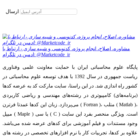
برای عضویت در خبرنامه ایمیل خود را وارد نمایید
ارسال
مشاوره، اصلاح، انجام پروژه، کدنویسی و شبیه سازی - ارتباط با
ادمین در تلگرام: @Marketcode_ir
پایگاه علوم محاسباتی ایران با حمایت معاونت علمی وفناوری
ریاست جمهوری در سال 1392 با هدف توسعه علوم محاسباتی در
کشور راه اندازی شد. در این راستا، سایت مارکت کد به عرضه کدها
(برنامه‌های) کامپیوتری در رشته‌های مهندسی و ریاضی کاربردی
می‌پردازد. زبان این کدها عمدتا فرترن ( Fortran )، متلب ( Matlab )،
میپل ( Maple ) یا سی ( C ) است. ویژگی منحصر بفرد این سایت
وجود مستندات و فیلم آموزشی برای کدهای عرضه شده می‌باشد.
علاوه بر کدها، تجربیات کار با نرم افزارهای تخصصی در رشته های