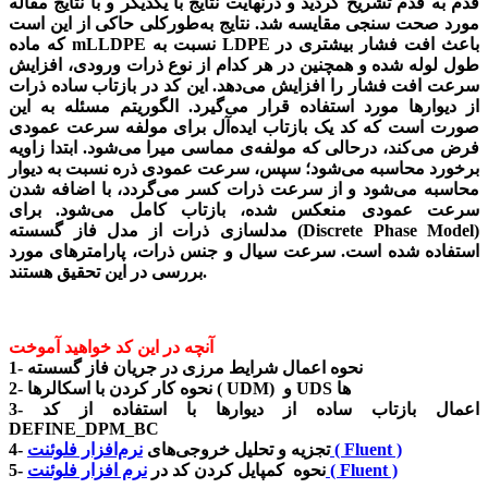
قدم‌ به‌ قدم تشریح گردید و درنهایت نتایج با یکدیگر و با نتایج مقاله
مورد صحت سنجی مقایسه شد. نتایج به‌طورکلی حاکی از این است
که ماده mLLDPE نسبت به LDPE باعث افت فشار بیشتری در
طول لوله شده و همچنین در هر کدام از نوع ذرات ورودی، افزایش
سرعت افت فشار را افزایش می‌دهد. این کد در بازتاب ساده ذرات
از دیوارها مورد استفاده قرار می‌گیرد. الگوریتم مسئله به این
صورت است که کد یک بازتاب ایده‌آل برای مولفه‌ سرعت عمودی
فرض می‌کند، درحالی‌ که مولفه‌ی مماسی میرا می‌شود. ابتدا زاویه‌
برخورد محاسبه می‌شود؛ سپس، سرعت عمودی ذره نسبت به دیوار
محاسبه می‌شود و از سرعت ذرات کسر می‌گردد، با اضافه شدن
سرعت عمودی منعکس شده، بازتاب کامل می‌شود. برای
مدلسازی ذرات از مدل فاز گسسته (Discrete Phase Model)
استفاده شده است. سرعت سیال و جنس ذرات، پارامترهای مورد
بررسی در این تحقیق هستند.
آنچه در این کد خواهید آموخت
1- نحوه اعمال شرایط مرزی در جریان فاز گسسته
2- نحوه کار کردن با اسکالرها ( UDM) و UDS ها
3- اعمال بازتاب ساده از دیوارها با استفاده از کد
DEFINE_DPM_BC
نرم‌افزار فلوئنت ( Fluent )
4- تجزیه و تحلیل خروجی‌های
نرم افزار فلوئنت ( Fluent )
5- نحوه کمپایل کردن کد در