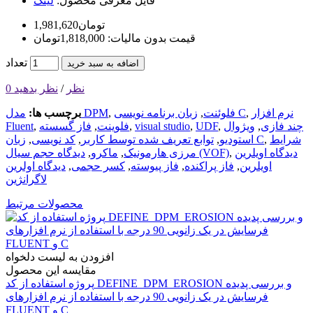
فایل معرفی محصول:
لینک
1,981,620تومان
قیمت بدون مالیات: 1,818,000تومان
تعداد
اضافه به سبد خرید
0 نظر
/
نظر بدهید
نرم افزار
,
زبان برنامه نویسی C
فلوئنت
,
,
مدل DPM
برچسب ها:
چند فازی
,
ویژوال
,
UDF
,
visual studio
,
فلوینت
,
فاز گسسته
,
Fluent
شرایط
,
زبان C
استودیو
,
توابع تعریف شده توسط کاربر
,
کد نویسی
,
دیدگاه اویلرین
,
دیدگاه حجم سیال (VOF)
مرزی هارمونیک
,
ماکرو
,
اویلرین
,
فاز پراکنده
,
فاز پیوسته
,
کسر حجمی
,
دیدگاه اولرین
لاگرانژین
محصولات مرتبط
افزودن به لیست دلخواه
مقایسه این محصول
پروژه استفاده از کد DEFINE_DPM_EROSION و بررسی پدیده
فرسایش در یک زانویی 90 درجه با استفاده از نرم افزارهای
FLUENT و C