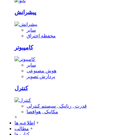
پیشرانش
سایر
محفظه احتراق
کامپیوتر
سایر
هوش مصنوعی
پردازش تصویر
کنترل
قدرت , رباتیک , سیستم کنترلی
مکانیک , هوافضا
+
+
اطلاعیه ها
+
مطالب
کتاب ها