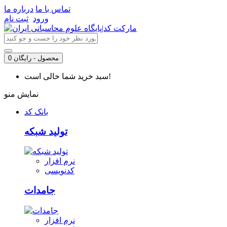
تماس با ما
درباره ما
ورود
ثبت نام
0 محصول - رایگان
سبد خرید شما خالی است!
نمایش منو
بانک کد
تولید شبکه
نرم افزار
کدنویسی
جامدات
نرم افزار