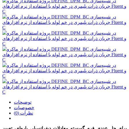
توضیحات
خصوصیات
نظرات (0)
براي حل عددي فرم گسسته معادلات دیفرانسیلی پاره‌اي، تعیین