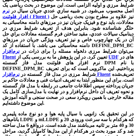
شرایط مرزي و اولیه الزامی است. این موضوع در بحث ریاضی یک
اصل محسوب می‌شود. در شبیه سازي عددي جریان سیال در
نرم
نیز علاوه بر مطرح بودن بحث ریاضی حل
افزار فلوئنت ( Fluent )
معادلات، باید نوع و فیزیک جریان نیز در مرزهاي دامنه محاسباتی به
حلگر شناسانده شود. بنابراین هدف از تعریف شرایط مرزي در
دینامیک سیالات عددي، مقید ساختن فرم گسسته معادلات براي حل
آن در یک چهارچوب خاص و نیز تعریف ویژگی جریان در مرزهاي
دامنه محاسباتی می باشد. با استفاده از کد DEFINE_DPM_BC
می‌توان شرایط مرزی دلخواه مسئله را برای ذرات در
نرم‌افزار
های در
UDF
تعیین کرد. در این پژوهش ما به بررسی یکی از
Fluent
نرم افزار های فلوئنت مدل فاز گسسته DPM با نام
DEFINE_DPM_BC پرداختیم. این ماکرویی است که برای تعریف
تعریف‌شده
نرم‌افزار Fluent
شرایط مرزی در مدل فاز گسسته در
است. برای این منظور ابتدا به تعریف ادبیات فنی و معادلات حاکم بر
جریان پرداخته سپس اطلاعات جامعی در رابطه با مدل فاز گسسته
و نحوه تعریف آن داخل نرم‌افزار و در نهایت با مدل‌سازی کامل یک
مقاله خارجی با همین رویکرد سعی در صحت سنجی و البته آموزش
این موضوع داشته‌ایم.
در این تحقیق یک زانویی با سیال پایه هوا و دو نوع ماده پلیمری
بانام‌های LDPE و mLLDPE که هرکدام با سه سرعت ورودی 20 و
30 و 40 متر بر ثانیه می‌باشند مدل شده است. درواقع 6 مدل ساخته
شد و کد مورد بحث در هرکدام از این مدل‌ها کامپایل گردید، مراحل