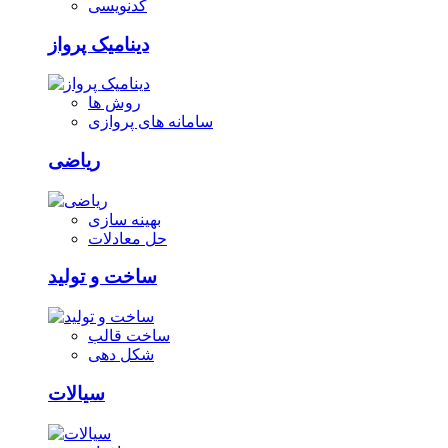
کدنویسی
دینامیک پرواز
روش ها
سامانه های پروازی
ریاضی
بهینه سازی
حل معادلات
ساخت و تولید
ساخت قالب
شکل دهی
سیالات