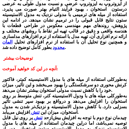
از ایزوتروپ به ایزوتروپ عرضی و نسبت مدول طولی به عرضی
درستون استخوان ، بهبود فرآیند التیام بهتر صورت می پذیرد.
استفاده از میله های ترمیمی با مدولی نزدیک به مدول الاستیسیته
ستون نتایج قابل قبولی را در ترمیم نشان میدهد. در ادامه این
پژوهش، روندهای مهم مهندسی معکوس در طراحی قطعات با
هندسه واقعی و دقیق در قالب تهیه ابر نقاط با روشهای مختلف و
ارائه نرم افزاری آن، تهیه مدل با استفاده از نرم افزارهای مدلسازی
و همچنین نوع تحلیل آن با استفاده از نرم افزارهای تحلیل
المان
بطور کامل توضیح داده شد.
محدود
توضیحات بیشتر
آنچه در این کد خواهید آموخت:
به‌طورکلی استفاده از میله های با مدول الاستیسیته کمتر، فاکتور
کرنش محوری دو سرشکستگی را بهبود می‌بخشد و این تأثیر، میزان
خود را با کاهش نسبت مدولی استخوان بیشتر نشان می‌دهد.
به‌طورکلی میله های با ودول الاستیسیته کتر، تنش متوسط بر روی
استخوان را افزایش می‌دهد و درواقع بر بهبود سپر تنشی تأثیر
بسزایی دارد. با کاهش مدول الاستیسیته و نزدیک‌تر شدن به مدول
افزایش می‌یابد.
استخوان، میزان این
تنش
چیدمان نوع دوم با توجه به افزایش بیش‌ازحد
تنش
بر روی نیل قابل
توصیه نمی‌باشد، اما دراین چیدمان استفاده از میله های با مدول
الاستیسیته نزدیک به مدول الاستیسیته ستون استخوانی دور از