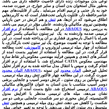
نوعی بدن موجودات زنده دارای خاصیت حافظه داری می باشد.
به‌طور مثال استخوان بدن انسان و سایر جوارح، در صورت صدمه،
خود به باز جذبی و ترمیم اقدام می‌نماید . یکی از قابلیت‌های مهم
عناصرحافظه دار، قابلیت بازیابی تحت‌فشار است که به كاربردهايي
اطلاق مي‏‌شود كه در آن‌ها، هم
تنش
و هم كرنش در حين بازيابي
وهمچنین نیروی مكانيكي واردشده، عاملی مؤثر در ترمیم می باشد.
به بررسی روند
نرم افزار ABAQUS
در این مطالعه، با استفاده از
ترمیمی صدمه واردشده به یک تیر-ستون دینامیکی یکسر گیردار
همراه با اعمال بارمحوری فشاری بر آن پرداخته شده است. در این
مطالعه با توجه به اهمیت موضوع، یک تیر ستون تحت بارگذاری، با
استفاده از چهار میله ترمیمی ایزوتروپ و
کامپوزیتی
، تحت مطالعه
قرار گرفت. در این مطالعه با استفاده از تصاویر بدست آمده از
اسکنر های 3بعدی و همپنین فرآیند مهندسی معکوس،ابر نقاط سازه
استخراج شد، با استفاده از نرم افزار CATIA مهندسی معکوس
انجام گرفت و سپس با انتقال مدل ساخته شده به نرم افزار تحلیل
، تحلیل غیرخطی
المان محدود
این نمونه
المان محدود ABAQUS
صورت گرفت. در این مطالعه چهار فاکتور تنش روی میله ترمیمی،
تنش میانگین بر روی ستون ، کرنش دوسر آسیب و جابجایی برشی
دوسر آسیب متناسب با بدن انسان به عنوان فاکتورهای مکانیکی
نرم افزار ABAQUS
ترمیمی استخراج شد. نتایج بدست آمده از
نشان می‌دهد، میله های ترمیمی مدنظر با افزایش مدول
الاستیسیته، کرنش محوری دو سر شکست، جابجایی برشی دو سر
شکست را کاهش می دهند، تنش روی میله ترمیمی و همچنین
تنش
متوسط روی ستون افزایش می‌دهند. با توجه به تغییر خواص میله