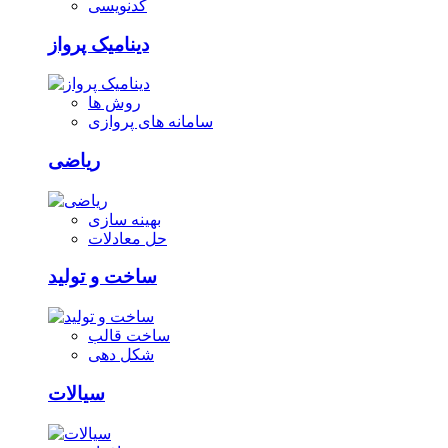
کدنویسی
دینامیک پرواز
روش ها
سامانه های پروازی
ریاضی
بهینه سازی
حل معادلات
ساخت و تولید
ساخت قالب
شکل دهی
سیالات