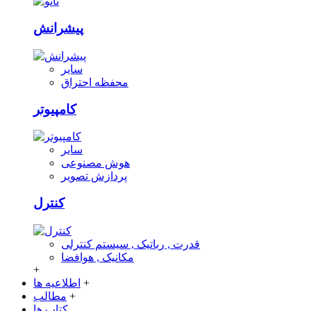
پیشرانش
سایر
محفظه احتراق
کامپیوتر
سایر
هوش مصنوعی
پردازش تصویر
کنترل
قدرت , رباتیک , سیستم کنترلی
مکانیک , هوافضا
+
+
اطلاعیه ها
+
مطالب
کتاب ها