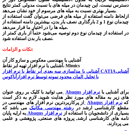
دسترس نیست. این چیدمان در میله های با نسبت مدولی کمتر نتایج
بسیار بهتری نسبت به میله های مرسوم از خود نشان می‌دهد.
ازلحاظ دامنه استفاده از میله های فرضی می‌توان گفت استفاده از
چیدمان نوع 1 و 2 بارگذاری نصف بار بدن، بیشترین دامنه استفاده از
میله ها را در اختیار ما قرار می‌دهد.
در استفاده از چیدمان نوع دوم توصیه می‌شود حتماً از باری کمتر از
نصف بار بدن استفاده شود.
نکات و الزامات:
آشنایی با مهندسی معکوس و سازو کار آن
آشنایی با نرم افزار تهیه ابر نقاط، Mimics
آشنایی با مدلسازی سه بعدی ابر نقاط با نرم افزار CATIAآشنایی
با تحلیل المان محدود نمونه توسط نرم افزارآباکوس
برای آشنایی با
نرم افزار
Abaqus
می توانید با کلیک بر روی عنوان
های زیر به مقاله های مورد نظر هدایت شوید. لازم به ذکر است
که
نرم افزار
Abaqus
از پرکاربردترین نرم افزار های مهندسی در
مقطع کارشناسی ارشد در
رشته مهندسی مکانیک
می باشد که
بسیاری از دانشجویان با استفاده از
نرم افزار
Abaqus
به ارایه پایان
نامه های کارشناسی ارشد, پروژه های صنعتی, پژوهشی و علمی
می پردازند.