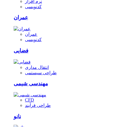
نرم افزار
کدنویسی
عمران
عمران
کدنویسی
فضایی
انتقال مداری
طراحی سیستمی
مهندسی شیمی
CFD
طراحی فرآیند
نانو