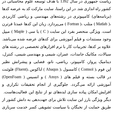
ریاست جمهوری در سال 1392 با هدف توسعه علوم محاسباتی در
کشور راه اندازی شد. در این راستا، سایت مارکت کد به عرضه کدها
(برنامه‌های) کامپیوتری در رشته‌های مهندسی و ریاضی کاربردی
می‌پردازد. زبان این کدها عمدتا فرترن ( Fortran )، متلب ( Matlab )،
میپل ( Maple ) یا سی ( C ) است. ویژگی منحصر بفرد این سایت
وجود مستندات و فیلم آموزشی برای کدهای عرضه شده می‌باشد.
علاوه بر کدها، تجربیات کار با نرم افزارهای تخصصی در رشته های
سیالات، مکانیک جامدات، عمران، شیمی و مهندسی شیمی، کنترل،
دینامیک پرواز، کامپیوتر، ریاضی، نانو، فضایی و پیشرانش نظیر
فلوئنت (Fluent)، اباکوس ( Abaqus )، کامسول ( Comsol )، اپن فوم
(OpenFoam ) و انسیس ( Ansys ) در قالب بسته‌ و فیلم های
آموزشی ارائه می‌گردد. جلوگیری از انجام تحقیقات تکراری و
افزایش امکان پیاده سازی ایده‌های نو از نتایج این فعالیت‌هاست.
دیگر ویژگی بارز این سایت تلاش برای جهت‌دهی به دانش کشور از
طریق حمایت از نخبگان با سیاست تشویقی کسر خدمت سربازی