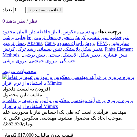
تعداد
اضافه به سبد خرید
0 نظر
/
نظر بدهید
برچسب ها:
مهندسی معکوس
,
آلیاژ حافظه دار
,
المان محدود
غیرخطی
,
سپر تنشی
,
کرنش محوری محل ترمیم
,
جابجایی برشی
سابروتین
,
,
FEM
,
روش اجزاء محدود
,
Catia
,
Abaqus
,
محل ترمیم
Finite Element
,
تغییر شکل پلاستیک
,
تنش پسماند
,
رشد ترک
,
کرنش
تنش فشاری
,
تغییر شکل الاستیک
,
سختی
,
تنش برشی
,
,
Methods
خستگی
,
نیروی خمشی
,
نیروی برشی
محصولات مرتبط
افزودن به لیست دلخواه
مقایسه این محصول
پروژه مروری بر فرآیند مهندسی معکوس و آموزش تهیه ابر نقاط با
استفاده از نرم افزار Mimics
مهندسی فرآیندی است که طی یک احساس نیاز با محوریت علم
موجب ایجاد یک محصول می­شود. مهندسی معکوس عکس ای..
2,852,530تومان
قیمت بدون مالیات: 2,617,000تومان