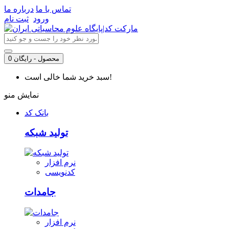
تماس با ما
درباره ما
ورود
ثبت نام
0 محصول - رایگان
سبد خرید شما خالی است!
نمایش منو
بانک کد
تولید شبکه
نرم افزار
کدنویسی
جامدات
نرم افزار