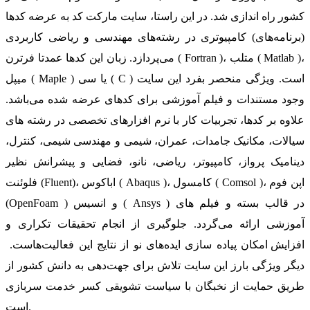
کشور راه اندازی شد. در این راستا، سایت مارکت کد به عرضه کدها
(برنامه‌های) کامپیوتری در رشته‌های مهندسی و ریاضی کاربردی
می‌پردازد. زبان این کدها عمدتا فرترن ( Fortran )، متلب ( Matlab )،
میپل ( Maple ) یا سی ( C ) است. ویژگی منحصر بفرد این سایت
وجود مستندات و فیلم آموزشی برای کدهای عرضه شده می‌باشد.
علاوه بر کدها، تجربیات کار با نرم افزارهای تخصصی در رشته های
سیالات، مکانیک جامدات، عمران، شیمی و مهندسی شیمی، کنترل،
دینامیک پرواز، کامپیوتر، ریاضی، نانو، فضایی و پیشرانش نظیر
فلوئنت (Fluent)، اباکوس ( Abaqus )، کامسول ( Comsol )، اپن فوم
(OpenFoam ) و انسیس ( Ansys ) در قالب بسته‌ و فیلم های
آموزشی ارائه می‌گردد. جلوگیری از انجام تحقیقات تکراری و
افزایش امکان پیاده سازی ایده‌های نو از نتایج این فعالیت‌هاست.
دیگر ویژگی بارز این سایت تلاش برای جهت‌دهی به دانش کشور از
طریق حمایت از نخبگان با سیاست تشویقی کسر خدمت سربازی
است.