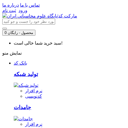
تماس با ما
درباره ما
ورود
ثبت نام
0 محصول - رایگان
سبد خرید شما خالی است!
نمایش منو
بانک کد
تولید شبکه
نرم افزار
کدنویسی
جامدات
نرم افزار