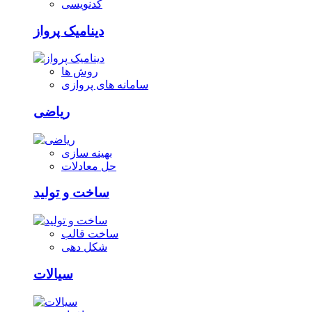
کدنویسی
دینامیک پرواز
روش ها
سامانه های پروازی
ریاضی
بهینه سازی
حل معادلات
ساخت و تولید
ساخت قالب
شکل دهی
سیالات