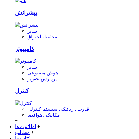
پیشرانش
سایر
محفظه احتراق
کامپیوتر
سایر
هوش مصنوعی
پردازش تصویر
کنترل
قدرت , رباتیک , سیستم کنترلی
مکانیک , هوافضا
+
+
اطلاعیه ها
+
مطالب
کتاب ها