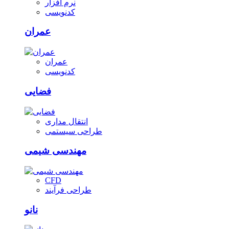
نرم افزار
کدنویسی
عمران
عمران
کدنویسی
فضایی
انتقال مداری
طراحی سیستمی
مهندسی شیمی
CFD
طراحی فرآیند
نانو