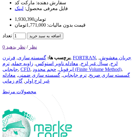
سفارش دهنده:
مارکت کد
فایل معرفی محصول:
لینک
1,930,390تومان
قیمت بدون مالیات: 1,771,000تومان
تعداد
اضافه به سبد خرید
0 نظر
/
نظر بدهید
جریان مغشوش
,
,
FORTRAN
,
برچسب ها:
گسسته سازی
,
فرترن
لزج
,
سیال غیر لزج
,
معادله ناویر استوکس
,
زاویه حمله
,
ترم
,
حجم محدود (Finite Volume Method)
ایرفویل
,
,
CFD
,
جابجایی
گسسته سازی صریح
,
ترم جابجایی
,
گسسته سازی ضمنی
,
معادله
غیر لزج اولر
,
گام زمانی
محصولات مرتبط