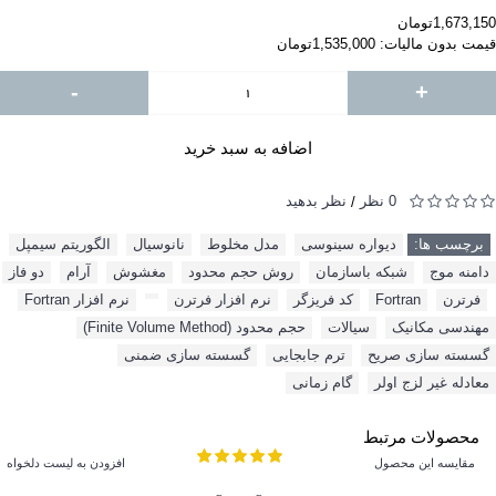
1,673,150تومان
قیمت بدون مالیات: 1,535,000تومان
-
+
اضافه به سبد خرید
0 نظر
نظر بدهید
/
برچسب ها:
دیواره سینوسی
,
مدل مخلوط
,
نانوسیال
,
الگوریتم سیمپل
,
دامنه موج
,
شبکه باسازمان
,
روش حجم محدود
,
مغشوش
,
آرام
,
دو فاز
,
فرترن
,
Fortran
,
کد فریزگر
,
نرم افزار فرترن
,
,
نرم افزار Fortran
,
مهندسی مکانیک
,
سیالات
,
حجم محدود (Finite Volume Method)
,
گسسته سازی صریح
,
ترم جابجایی
,
گسسته سازی ضمنی
,
معادله غیر لزج اولر
,
گام زمانی
محصولات مرتبط
مقایسه این محصول
افزودن به لیست دلخواه