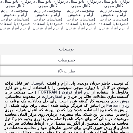
توضیحات
خصوصیات
نظرات (0)
کد نویسی حاضر جریان دوبعدی پایا، آرام و آشفته
نانوسیال
غیر قابل تراکم
دوبعدی در کانال با دیواره موجی سینوسی را با استفاده از مدل دو فازی
مخلوط، با استفاده از
نرم افزار فرترن ( FORTRAN )
حل می‌کند. برای
گسسته‌سازی معادلات حاکم بر جریان و
انتقال‌حرارت
در محدوده محاسباتی،
روش حجم
محدودبه کار گرفته شده است برای حل معادلات، یک برنامه به
زبان Fortran
بر اساس کد فریزگر نوشته شده است. برای تولید شبکه، از
آرایش شبکه هم‌جا استفاده شده؛ چرا که در این شبکه اعمال شرایط مرزی
راحت‌تر است. در این شبکه تمام متغیرهای برداری روی مرکز المان محاسبه
می‌شوند، در حالی که برای شبکه ناهمجا تمام متغیرها روی وجوه حجم کنترل
محاسبه می‌شوند. همچنین، از الگوریتم سیمپل برای ارتباط معادلات سرعت و
فشار و از روش تئوری گاوس برای تخمین شارهای نفوذ و محاسبه مشتقات در
سطح سلول استفاده شد. این برنامه اثر متغیرهای هندسی مختلف بر میدان