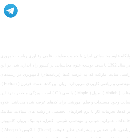
مشاوره، اصلاح، انجام پروژه، کدنویسی و شبیه سازی - ارتباط با
ادمین در تلگرام: @Marketcode_ir
پایگاه علوم محاسباتی ایران با حمایت معاونت علمی وفناوری ریاست جمهوری
در سال 1392 با هدف توسعه علوم محاسباتی در کشور راه اندازی شد. در این
راستا، سایت مارکت کد به عرضه کدها (برنامه‌های) کامپیوتری در رشته‌های
مهندسی و ریاضی کاربردی می‌پردازد. زبان این کدها عمدتا فرترن ( Fortran )،
متلب ( Matlab )، میپل ( Maple ) یا سی ( C ) است. ویژگی منحصر بفرد این
سایت وجود مستندات و فیلم آموزشی برای کدهای عرضه شده می‌باشد. علاوه
بر کدها، تجربیات کار با نرم افزارهای تخصصی در رشته های سیالات، مکانیک
جامدات، عمران، شیمی و مهندسی شیمی، کنترل، دینامیک پرواز، کامپیوتر،
ریاضی، نانو، فضایی و پیشرانش نظیر فلوئنت (Fluent)، اباکوس ( Abaqus )،