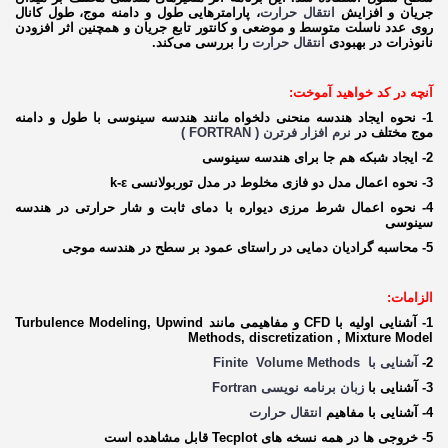
جریان و افزایش
انتقال حرارت
، پارامترهایی طول و دامنه موج، طول کانال
روی عدد ناسلت متوسط و موضعی و کانتور تابع جریان و همچنین اثر افزودن
نانوذرات در بهبودی
انتقال حرارت
را بررسی می‌کند.
آنچه در کد خواهید آموخت:
1- نحوه ایجاد هندسه منحنی دلخواه مانند هندسه سینوسی با طول و دامنه
موج مختلف در
نرم افزار فرترن ( FORTRAN )
2- ایجاد شبکه هم جا برای هندسه سینوسی
3- نحوه اعمال مدل دو فازی مخلوط در مدل توربولانسی k-ε
4- نحوه اعمال شرط مرزی دیواره با دمای ثابت و شار حرارتی در هندسه
سینوسی
5- محاسبه گرادیان دمایی در راستای عمود بر سطح در هندسه موجی
الزامات:
1- آشنایی اولیه با CFD و مفاهیمی مانند Turbulence Modeling, Upwind
Methods, discretization , Mixture Model
2-
آشنایی با Finite Volume Methods
3- آشنایی با
زبان برنامه نویسی Fortran
4- آشنایی با مفاهیم
انتقال حرارت
5- خروجی ها در همه نسخه های Tecplot قابل مشاهده است