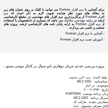
برای آشنایی با
نرم افزار
Fortran
می توانید با کلیک بر روی عنوان های زیر
به مقاله های مورد نظر هدایت شوید. لازم به ذکر است که
نرم
افزار
Fortran
از پرکاربردترین نرم افزار های مهندسی در مقطع کارشناسی
ارشد در
رشته مهندسی مکانیک
می باشد که بسیاری از دانشجویان با استفاده
از
نرم افزار
Fortran
به ارایه پایان نامه های کارشناسی ارشد, پروژه های
صنعتی و علمی می پردازند.
-
آشنایی با نرم افزار
Fortran
-
آموزش نصب نرم افزار
Fortran
پروژه بررسی عددی جریان دوفازی نانو سیال در کانال موجی سینوسی در رژیم آرام و مغشوش (مبدل‌های حرارتی فشرده) با استفاده از نرم افزار فرترن
تولید کننده:
سید البرز معنوی
شناسنامه:
MC2-1052
موجودی:
در انبار
تاریخ:
۱۳۹۴-۰۲-۲۰
زبان برنامه نویسی:
FORTRAN
سریال برنامه:
MC2-1052
سفارش دهنده:
مارکت کد
فایل معرفی محصول:
لینک