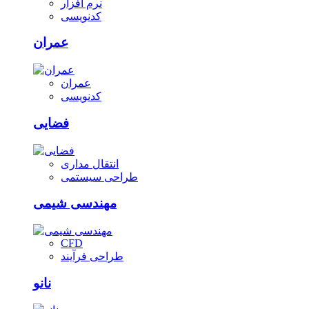
نرم افزار
کدنویسی
عمران
عمران
کدنویسی
فضایی
انتقال مداری
طراحی سیستمی
مهندسی شیمی
CFD
طراحی فرآیند
نانو