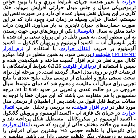
حرارت
با تغيير هندسه جريان، شرايط مرزي و يا با بهبود خواص
ترموفیزیکی سیال و جنس مبدل حرارتی افزايش مي‌یابد. خنک
کاری در این وسایل نقش بسیار عمده ای دارد و در صورت نقص این
سیستم، احتمال خرابی وسیله در زمان نبرد وجود دارد که در این
صورت خسارت‌های جبران ناپذیری به بار می‌آورد. افزودن ذرات
جامد معلق به سيال (
نانوسیال
) يكي از روش‌هاي نوين جهت رسيدن
به اين منظور است. به همین دلیل در این پروژه سعی بر آن شده تا
تأثیر نانوسیال آب – اکسید آلومینیوم و پروپیلن گلایکول – اکسید
آلومینیوم بر ضریب
انتقال حرارت
، با استفاده از
نرم افزار
FLUENT ( فلوینت )
بررسی شود. به همین منظور در ابتدا میکرو
کانال مورد نظر در نرم افزار گمبیت ساخته و شبکه‌بندی شده و
سپس با استفاده از
نرم‌افزار فلوئنت
6،3،26 شرایط آزمایشگاهی با
فرضیات لازم بر روی مدل اعمال گردیده است. در مرحله اول برای
صحت سنجی نتایج و اطمینان از درستی مدل، نتایج عددی با نتایج
تجربی برای سیال آب مقایسه و معلوم شد که دمای متوسط سیال
خروجی در دو حالت عددی و تجربی در حدود 95/0 تا 5/1 درجه
سلسیوس با هم متفاوت می باشند که این میزان خطا با توجه به
مقالات مرتبط قابل قبول می باشد. پس از اطمینان از درستی مدل
مورد نظر در
نرم افزار فلوئنت
، به بررسي و تحليل ضریب
انتقال
حرارت
در جريان تک فازی آب - اكسيد آلومینیوم و پروپیلن گلایکول
- اکسید آلومینیوم در ميكروكانال مستطیل شكل پرداخته شد و
مقایسه بین حالات مختلف حاکی از این بود که ضریب
انتقال حرارت
برای نانوسیال با غلظت حجمی 5% بیشترین میزان افزایش را
نسبت به درصدهای دیگر غلظت حجمی دارا می باشد. مقایسه ی