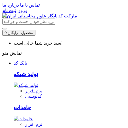
تماس با ما
درباره ما
ورود
ثبت نام
0 محصول - رایگان
سبد خرید شما خالی است!
نمایش منو
بانک کد
تولید شبکه
نرم افزار
کدنویسی
جامدات
نرم افزار