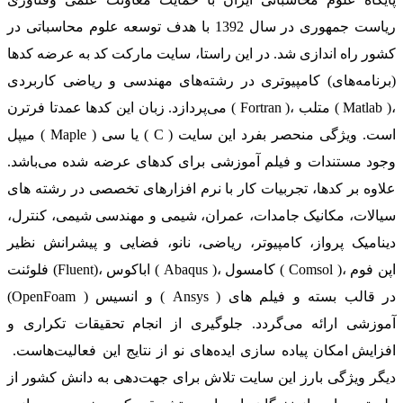
ریاست جمهوری در سال 1392 با هدف توسعه علوم محاسباتی در
کشور راه اندازی شد. در این راستا، سایت مارکت کد به عرضه کدها
(برنامه‌های) کامپیوتری در رشته‌های مهندسی و ریاضی کاربردی
می‌پردازد. زبان این کدها عمدتا فرترن ( Fortran )، متلب ( Matlab )،
میپل ( Maple ) یا سی ( C ) است. ویژگی منحصر بفرد این سایت
وجود مستندات و فیلم آموزشی برای کدهای عرضه شده می‌باشد.
علاوه بر کدها، تجربیات کار با نرم افزارهای تخصصی در رشته های
سیالات، مکانیک جامدات، عمران، شیمی و مهندسی شیمی، کنترل،
دینامیک پرواز، کامپیوتر، ریاضی، نانو، فضایی و پیشرانش نظیر
فلوئنت (Fluent)، اباکوس ( Abaqus )، کامسول ( Comsol )، اپن فوم
(OpenFoam ) و انسیس ( Ansys ) در قالب بسته‌ و فیلم های
آموزشی ارائه می‌گردد. جلوگیری از انجام تحقیقات تکراری و
افزایش امکان پیاده سازی ایده‌های نو از نتایج این فعالیت‌هاست.
دیگر ویژگی بارز این سایت تلاش برای جهت‌دهی به دانش کشور از