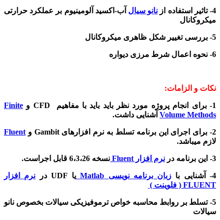
4- تاثیر استفاده از
نانو سیال
آب-اکسید آلومینیوم بر عملکرد حرارتی
میکروکانال
5- بررسی تغییر شکل ظاهری میکروکانال
6- نحوه اعمال شرط مرزی دیواره
نکات و الزامات:
1- برای انجام پروژه مورد نظر باید باید با مفاهیم CFD و
Finite
Volume Methods
آشنایی داشت.
2- برای اجرای این برنامه تسلط به نرم افزارهای Gambit و
Fluent
لازم میباشد.
3- این برنامه در
نرم افزار Fluent
نسخه 6،3،26 قابل اجراست.
4- آشنایی با
زبان برنامه نویسی Matlab
یا UDF در
نرم افزار
FLUENT ( فلوینت )
5- تسلط بر روابط محاسبه خواص ترموفیزیکی سیالات بخصوص نانو
سیالات