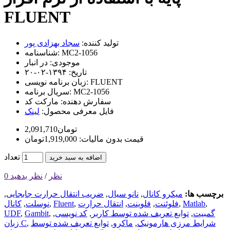
FLUENT
تولید کننده:
سجاد بهزادی پور
MC2-1056
شناسنامه:
موجودی:
در انبار
تاریخ:
۱۳۹۴-۰۲-۲۰
FLUENT
زبان برنامه نویسی:
MC2-1056
سریال برنامه:
سفارش دهنده:
مارکت کد
فایل معرفی محصول:
لینک
2,091,710تومان
قیمت بدون مالیات: 1,919,000تومان
تعداد
اضافه به سبد خرید
0 نظر
/
نظر بدهید
برچسب ها:
میکرو کانال
,
نانو سیال
,
ضریب انتقال حرارت جابجایی
,
,
Matlab
,
فلوئنت
,
فلوینت
,
انتقال حرارت
,
Fluent
,
نوسلت
,
کانال
گمبیت
,
توابع تعریف شده توسط کاربر
,
کد نویسی
,
,
Gambit
,
UDF
شرایط مرزی هارمونیک
,
ماکرو
,
توابع تعریف شده توسط
,
زبان C