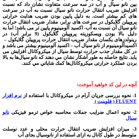
بین نانو سیال و آب در سه سرعت متفاوت نشان داد که نسبت
افزایش ضریب انتقال حرارت نانو سیال نسبت به آب در سرعت
های کم بیشتر است. به دلیل پایین بودن ضریب هدایت حرارتی
پروپیلن گلایکول در سرعت های برابر، مقدار ضریب انتقال حرارت
نانو سیال آن نسبت به آب- اکسید آلومینیوم پایین تر می باشد؛ اما به
دلیل بالا بودن ویسکوزیته پروپیلن گلایکول (9 برابر آب) در
رینولدزهای یکسان مقدار ضریب انتقال حرارت پروپیلن گلایکول –
اکسیدآلومینیوم از نانو سیال آب – اکسید آلومینیوم بیشتر می باشد و
در کل مقدار جذب حرارت توسط سیال از میکروکانال افزایش می
یابد. نتايج حاصله به طور آشكار نشان مي دهند كه نانو سيال‌ها به بالا
بردن عملكرد حرارتی ميكروکانال‌ها كمك شاياني مي كنند.
آنچه در این کد خواهید آموخت:
1- نحوه بررسی جریان آرام در میکروکانال با استفاده از
نرم افزار
FLUENT ( فلوینت )
2- نحوه اعمال ضرایب جملات محاسبه خواص ترمو فیزیکی
نانو
سیال
3- میزان افزایش ضریب انتقال حرارت محلی و عدد نوسلت
متوسط در طول کانال به ازای استفاده از نانوسیال بجای آب