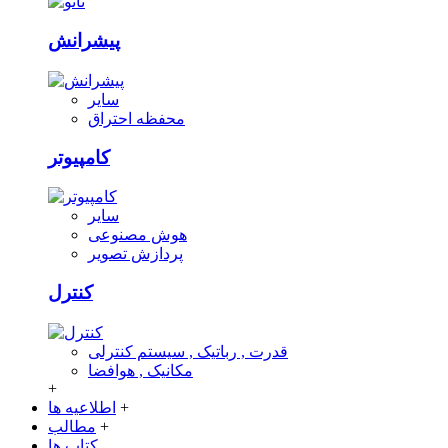
پیشرانش
سایر
محفظه احتراق
کامپیوتر
سایر
هوش مصنوعی
پردازش تصویر
کنترل
قدرت , رباتیک , سیستم کنترلی
مکانیک , هوافضا
+
+
اطلاعیه ها
+
مطالب
کتاب ها