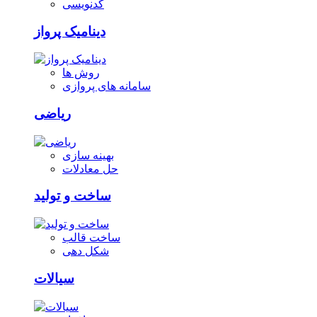
کدنویسی
دینامیک پرواز
روش ها
سامانه های پروازی
ریاضی
بهینه سازی
حل معادلات
ساخت و تولید
ساخت قالب
شکل دهی
سیالات