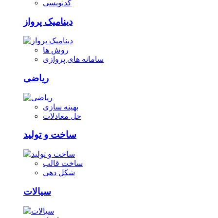
کدنویسی
دینامیک پرواز
روش ها
سامانه های پروازی
ریاضی
بهینه سازی
حل معادلات
ساخت و تولید
ساخت قالب
شکل دهی
سیالات