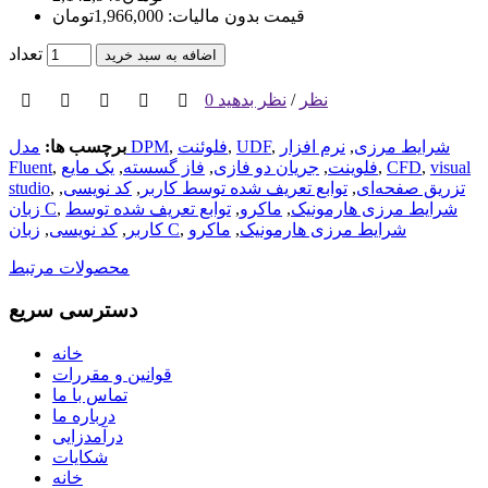
قیمت بدون مالیات: 1,966,000تومان
تعداد
اضافه به سبد خرید
0 نظر
/
نظر بدهید
شرایط مرزی
,
نرم افزار
,
UDF
,
فلوئنت
,
مدل DPM
برچسب ها:
visual
,
CFD
,
فلوینت
,
جریان دو فازی
,
فاز گسسته
,
یک مایع
,
Fluent
تزریق صفحه‌ای
,
توابع تعریف شده توسط کاربر
,
کد نویسی
,
,
studio
شرایط مرزی هارمونیک
,
ماکرو
,
توابع تعریف شده توسط
,
زبان C
شرایط مرزی هارمونیک
,
ماکرو
,
زبان C
کاربر
,
کد نویسی
,
محصولات مرتبط
دسترسی سریع
خانه
قوانین و مقررات
تماس با ما
درباره ما
درآمدزایی
شکایات
خانه