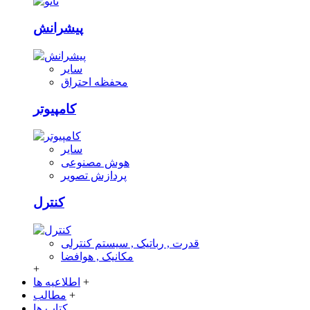
پیشرانش
سایر
محفظه احتراق
کامپیوتر
سایر
هوش مصنوعی
پردازش تصویر
کنترل
قدرت , رباتیک , سیستم کنترلی
مکانیک , هوافضا
+
+
اطلاعیه ها
+
مطالب
کتاب ها