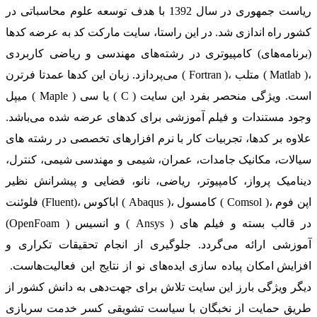
ریاست جمهوری در سال 1392 با هدف توسعه علوم محاسباتی در
کشور راه اندازی شد. در این راستا، سایت مارکت کد به عرضه کدها
(برنامه‌های) کامپیوتری در رشته‌های مهندسی و ریاضی کاربردی
می‌پردازد. زبان این کدها عمدتا فرترن ( Fortran )، متلب ( Matlab )،
میپل ( Maple ) یا سی ( C ) است. ویژگی منحصر بفرد این سایت
وجود مستندات و فیلم آموزشی برای کدهای عرضه شده می‌باشد.
علاوه بر کدها، تجربیات کار با نرم افزارهای تخصصی در رشته های
سیالات، مکانیک جامدات، عمران، شیمی و مهندسی شیمی، کنترل،
دینامیک پرواز، کامپیوتر، ریاضی، نانو، فضایی و پیشرانش نظیر
فلوئنت (Fluent)، اباکوس ( Abaqus )، کامسول ( Comsol )، اپن فوم
(OpenFoam ) و انسیس ( Ansys ) در قالب بسته‌ و فیلم های
آموزشی ارائه می‌گردد. جلوگیری از انجام تحقیقات تکراری و
افزایش امکان پیاده سازی ایده‌های نو از نتایج این فعالیت‌هاست.
دیگر ویژگی بارز این سایت تلاش برای جهت‌دهی به دانش کشور از
طریق حمایت از نخبگان با سیاست تشویقی کسر خدمت سربازی