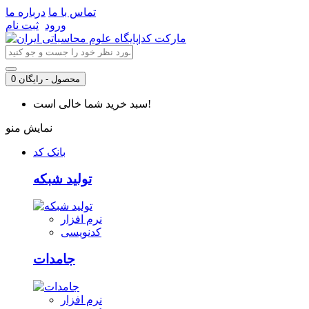
تماس با ما
درباره ما
ورود
ثبت نام
0 محصول - رایگان
سبد خرید شما خالی است!
نمایش منو
بانک کد
تولید شبکه
نرم افزار
کدنویسی
جامدات
نرم افزار