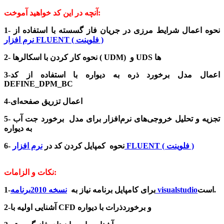
آنچه در این کد خواهید آموخت:
1- نحوه اعمال شرایط مرزی در جریان فاز گسسته با استفاده از
نرم افزار FLUENT ( فلوینت )
2- نحوه کار کردن با اسکالرها ( UDM) و UDS ها
3-اعمال مدل برخورد ذره به دیواره با استفاده از کد
DEFINE_DPM_BC
4-اعمال تزریق صفحه‌ای
5- تجزیه و تحلیل خروجی‌های نرم‌افزار برای مدل برخورد جت آب
به دیواره
نرم افزار FLUENT ( فلوینت )
6- نحوه کمپایل کردن کد در
نکات و الزامات:
است.
نسخه 2010برنامه visualstudio
1-برای کامپایل برنامه نیاز به
2-آشنایی اولیه با CFD و برخوردذرات با دیواره