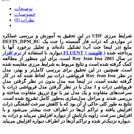
توضیحات
خصوصیات
نظرات (0)
در این تحقیق به آموزش و بررسی عملکرد UDF شرایط مرزی
DEFIN_DPM_BC در مواردی که ذرات فاز گسسته را جت یک
مایع (در اینجا جت آب) تشکیل داده‌اند و تحلیل برخورد آنها با
پرداخته شده
نرم افزار FLUENT ( فلوینت )
دیواره، با استفاده از
است. برای این منظور از مطالعه Roy Jean Issa در سال 2003
کمک گرفته شده است و نتایج مربوط به شرایط مرزی مقایسه شده
است. همچنین در این تحقیق برای بررسی کامل‌تر و بهتر، مدل
فروپاشی ذرات نیز لحاظ شده که در کار Roy Jean Issa در نظر
گرفته نشده است. در اینجا سه مدل بدون در نظر گرفتن مدل
فروپاشی ذرات و 3 مدل با در نظر گرفتن مدل فروپاشی ذرات با
سرعت‌های متفاوت و یک مدل نیز با نوع تزریق متفاوت ساخته و
بررسی شدند و مراحل مدل‌سازی به‌طور کامل تشریح شده است.
نتایج به‌ طور کلی حاکی از آن بود که با کاهش سرعت آشفتگی ذرات
افزایش یافته و تراکم آن‌ها در اطراف جت بیشتر می‌شود و با
افزایش سرعت، زاویه بازتابش از دیواره افزایش می‌یابد و ذرات به
دیواره نزدیک‌تر شده و تراکم آن‌ها در اطراف دیواره افزایش می‌یابد.