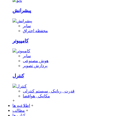
پیشرانش
سایر
محفظه احتراق
کامپیوتر
سایر
هوش مصنوعی
پردازش تصویر
کنترل
قدرت , رباتیک , سیستم کنترلی
مکانیک , هوافضا
+
+
اطلاعیه ها
+
مطالب
کتاب ها