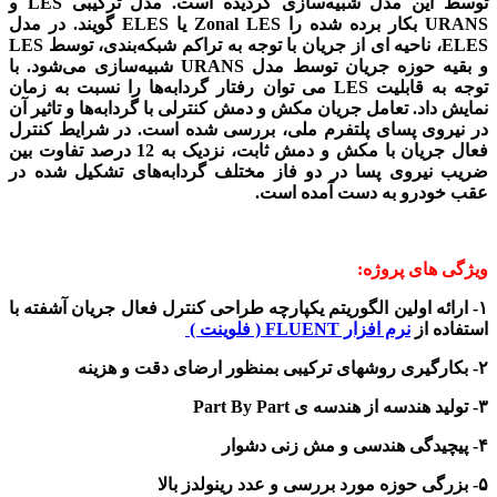
توسط این مدل شبیه‌سازی گردیده است. مدل ترکیبی LES و
URANS بکار برده شده را Zonal LES یا ELES گویند. در مدل
ELES، ناحیه­ ای از جریان با توجه به تراکم شبکه‌بندی، توسط LES
و بقیه­ حوزه جریان توسط مدل URANS شبیه‌سازی می‌شود. با
توجه به قابلیت LES می ­توان رفتار گردابه‌ها را نسبت به زمان
نمایش داد. تعامل جریان مکش و دمش کنترلی با گردابه‌ها و تاثیر آن
در نیروی پسای پلتفرم ملی، بررسی شده است. در شرایط کنترل
فعال جریان با مکش و دمش ثابت، نزدیک به 12 درصد تفاوت بین
ضریب نیروی پسا در دو فاز مختلف گردابه­‌های تشکیل شده در
عقب خودرو به دست آمده است.
ویژگی های پروژه:
۱- ارائه اولین الگوریتم یکپارچه طراحی کنترل فعال جریان آشفته با
استفاده از
نرم افزار FLUENT ( فلوینت )
۲- بکارگیری روشهای ترکیبی بمنظور ارضای دقت و هزینه
۳- تولید هندسه از هندسه ی Part By Part
۴- پیچیدگی هندسی و مش زنی دشوار
۵- بزرگی حوزه مورد بررسی و عدد رینولدز بالا