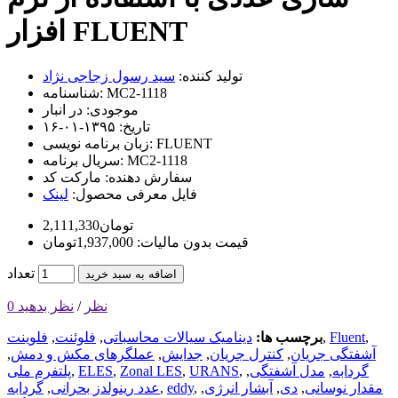
افزار FLUENT
تولید کننده:
سید رسول زجاجی نژاد
MC2-1118
شناسنامه:
موجودی:
در انبار
تاریخ:
۱۳۹۵-۰۱-۱۶
FLUENT
زبان برنامه نویسی:
MC2-1118
سریال برنامه:
سفارش دهنده:
مارکت کد
فایل معرفی محصول:
لینک
2,111,330تومان
قیمت بدون مالیات: 1,937,000تومان
تعداد
اضافه به سبد خرید
0 نظر
/
نظر بدهید
,
Fluent
,
برچسب ها:
دینامیک سیالات محاسباتی
,
فلوئنت
,
فلوینت
آشفتگی جریان
,
کنترل جریان
,
جدایش
,
عملگرهای مکش و دمش
,
گردابه
,
مدل آشفتگی
,
,
URANS
,
Zonal LES
,
ELES
,
پلتفرم ملی
مقدار نوسانی
,
دی
,
آبشار انرژی
,
,
eddy
,
عدد رینولدز بحرانی
,
گردابه