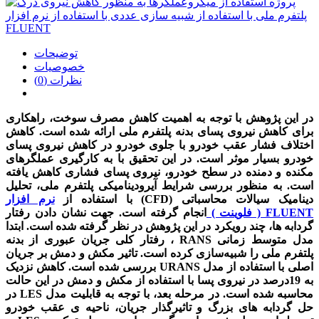
توضیحات
خصوصیات
نظرات (0)
در این پژوهش با توجه به اهمیت کاهش مصرف سوخت، راهکاری
برای کاهش نیروی پسای بدنه پلتفرم ملی ارائه شده است. کاهش
اختلاف فشار عقب خودرو با جلوی خودرو در کاهش نیروی پسای
خودرو بسیار موثر است. در این تحقیق با به کارگیری عملگرهای
مکنده و دمنده در سطح خودرو، نیروی پسای فشاری کاهش یافته
است. به منظور بررسی شرایط آیرودینامیکی پلتفرم ملی، تحلیل
دینامیک سیالات محاسباتی (CFD) با استفاده از
نرم افزار
FLUENT ( فلوینت )
انجام گرفته است. جهت نشان دادن رفتار
گردابه ها، چند رویکرد در این پژوهش در نظر گرفته شده است. ابتدا
مدل متوسط زمانی RANS ، رفتار کلی جریان عبوری از بدنه
پلتفرم ملی را شبیه­‌سازی کرده است. تاثیر مکش و دمش بر جریان
اصلی با استفاده از مدل URANS بررسی شده است. کاهش نزدیک
به 19درصد در نیروی پسا با استفاده از مکش و دمش در این حالت
محاسبه شده است. در مرحله بعد، با توجه به قابلیت مدل LES در
حل گردابه­ های بزرگ و تاثیرگذار جریان، ناحیه ­ی عقب خودرو