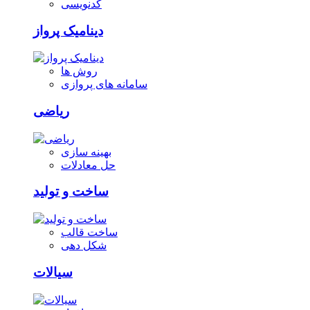
کدنویسی
دینامیک پرواز
روش ها
سامانه های پروازی
ریاضی
بهینه سازی
حل معادلات
ساخت و تولید
ساخت قالب
شکل دهی
سیالات