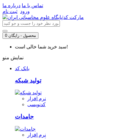
تماس با ما
درباره ما
ورود
ثبت نام
0 محصول - رایگان
سبد خرید شما خالی است!
نمایش منو
بانک کد
تولید شبکه
نرم افزار
کدنویسی
جامدات
نرم افزار