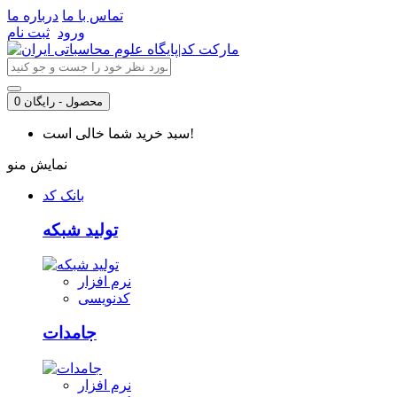
تماس با ما
درباره ما
ورود
ثبت نام
0 محصول - رایگان
سبد خرید شما خالی است!
نمایش منو
بانک کد
تولید شبکه
نرم افزار
کدنویسی
جامدات
نرم افزار