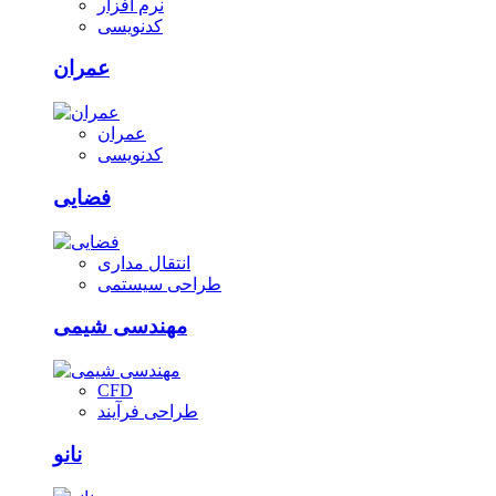
نرم افزار
کدنویسی
عمران
عمران
کدنویسی
فضایی
انتقال مداری
طراحی سیستمی
مهندسی شیمی
CFD
طراحی فرآیند
نانو