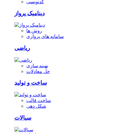
کدنویسی
دینامیک پرواز
روش ها
سامانه های پروازی
ریاضی
بهینه سازی
حل معادلات
ساخت و تولید
ساخت قالب
شکل دهی
سیالات