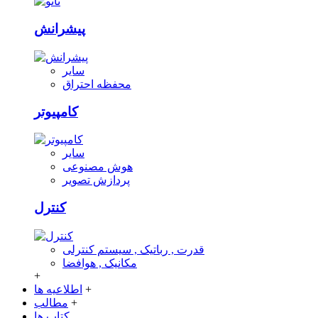
پیشرانش
سایر
محفظه احتراق
کامپیوتر
سایر
هوش مصنوعی
پردازش تصویر
کنترل
قدرت , رباتیک , سیستم کنترلی
مکانیک , هوافضا
+
+
اطلاعیه ها
+
مطالب
کتاب ها