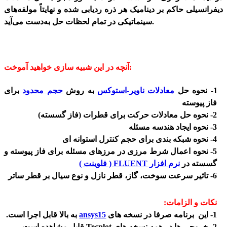
دیفرانسیلی حاکم بر دینامیک هر ذره ردیابی شده و نهایتاً مولفه‌های
سینماتیکی در تمام لحظات حل به‌دست می‌آید.
آنچه در این شبیه سازی خواهید آموخت:
1- نحوه حل
معادلات ناویر-استوکس
به روش
حجم محدود
برای
فاز پیوسته
2- نحوه حل معادلات حرکت برای قطرات (فاز گسسته)
3- نحوه ایجاد هندسه مسئله
4- نحوه شبکه بندی برای حجم کنترل استوانه ای
5- نحوه اعمال شرط مرزی در مرزهای مسئله برای فاز پیوسته و
گسسته در
نرم افزار FLUENT ( فلوینت )
6- تاثیر سرعت سوخت، گاز، قطر نازل و نوع سیال بر قطر ساتر
نکات و الزامات:
1- این برنامه صرفا در نسخه های
ansys15
به بالا قابل اجرا است.
2- خروجی ها در همه نسخه های Tecplot قابل مشاهده است.