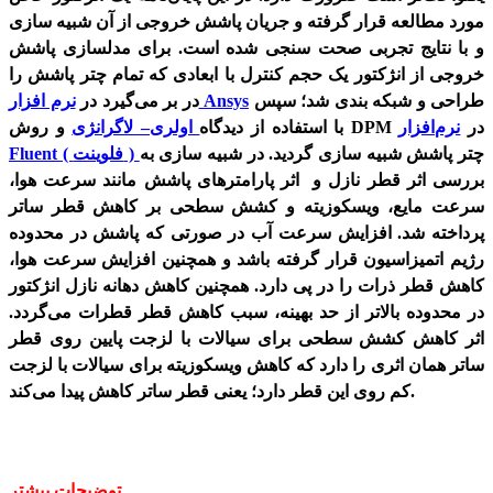
مورد مطالعه قرار گرفته و جریان پاشش خروجی از آن شبیه سازی
و با نتایج تجربی صحت سنجی شده است. برای مدلسازی پاشش
خروجی از انژکتور یک حجم کنترل با ابعادی که تمام چتر پاشش را
طراحی و شبکه بندی شد؛ سپس
نرم افزار Ansys
در بر می‌گیرد در
و روش DPM در
نرم‌افزار
با استفاده از دیدگاه
اولری– لاگرانژی
چتر پاشش شبیه سازی گردید. در شبیه سازی به
Fluent ( فلوینت )
بررسی اثر قطر نازل و اثر پارامتر‌های پاشش مانند سرعت هوا،
سرعت مایع، ویسکوزیته و کشش سطحی بر کاهش قطر ساتر
پرداخته شد. افزایش سرعت آب در صورتی که پاشش در محدوده
رژیم اتمیزاسیون قرار گرفته باشد و همچنین افزایش سرعت هوا،
کاهش قطر ذرات را در پی دارد. همچنین کاهش دهانه نازل انژکتور
در محدوده بالاتر از حد بهینه، سبب کاهش قطر قطرات می‌گردد.
اثر کاهش کشش سطحی برای سیالات با لزجت پایین روی قطر
ساتر همان اثری را دارد که کاهش ویسکوزیته برای سیالات با لزجت
کم روی این قطر دارد؛ یعنی قطر ساتر کاهش پیدا می‌‌کند.
توضیحات بیشتر