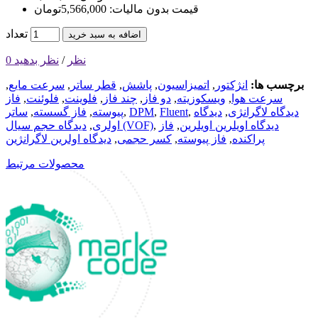
قیمت بدون مالیات: 5,566,000تومان
تعداد
اضافه به سبد خرید
0 نظر
/
نظر بدهید
برچسب ها:
انژکتور
,
اتمیزاسیون
,
پاشش
,
قطر ساتر
,
سرعت مایع
,
سرعت هوا
,
ویسکوزیته
,
دو فاز
,
چند فاز
,
فلوینت
,
فلوئنت
,
فاز
دیدگاه لاگرانژی
,
دیدگاه
,
Fluent
,
DPM
,
پیوسته
,
فاز گسسته
,
ساتر
دیدگاه اویلرین اویلرین
,
فاز
,
دیدگاه حجم سیال (VOF)
اولری
,
پراکنده
,
فاز پیوسته
,
کسر حجمی
,
دیدگاه اولرین لاگرانژین
محصولات مرتبط