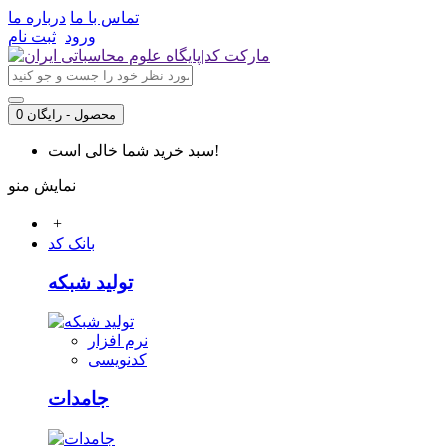
تماس با ما
درباره ما
ورود
ثبت نام
0 محصول - رایگان
سبد خرید شما خالی است!
نمایش منو
+
بانک کد
تولید شبکه
نرم افزار
کدنویسی
جامدات