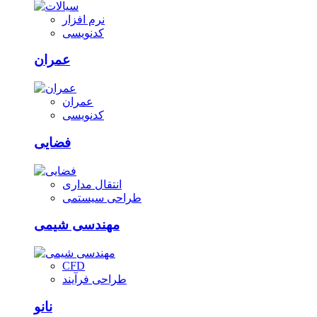
نرم افزار
کدنویسی
عمران
عمران
کدنویسی
فضایی
انتقال مداری
طراحی سیستمی
مهندسی شیمی
CFD
طراحی فرآیند
نانو