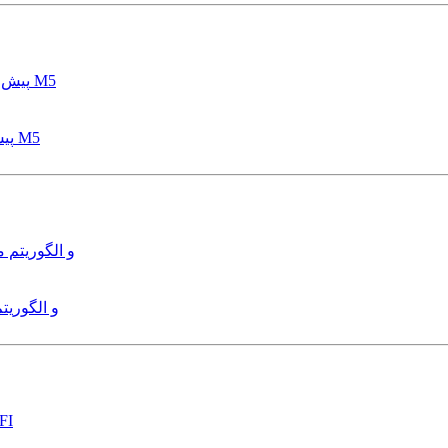
پیش بینی عمق آبشستگی پایه پل با استفاده از مدل درختی قواعد M5
هدایت و کنترل ربات زیرآب